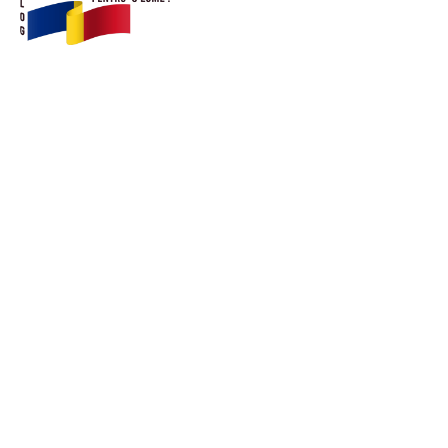
© Acest site este creat si administrat de
romanipentruolume.ro
. Toate drepturile rezervate.
Link-uri utile
POLITICĂ DE CONFIDENȚIALITATE –
ROMANIAPENTRUOLUME.RO
CONTACT ROMANIPENTRUOLUME.RO
POLITICA DE COOKIES (GDPR)
Ultimele postari: