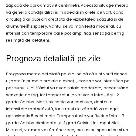
zăpadă de aproximativ 9 centimetri. Această situație meteo
va genera condiții dificile, în special în orele de vârf, când
circulația ar putea fi afectată de vizibilitatea scăzută și de
drumurile滑 slippery. Vântul se va manifesta moderat, cu
intensificări temporare care pot amplifica senzația de frig
resimțită de cetățeni.
Prognoza detaliată pe zile
Prognoza meteo detaliată pe zile indică că luni vor fi ninsori
ușoare în primele ore ale dimineții, care se vor intensifica pe
parcursul zilei. Vântul va avea rafale moderate, accentuând
senzația de frig, iar temperaturile vor varia între -8 și -2
grade Celsius. Marți, ninsorile vor continua, deși cu o
intensitate mai scăzută, iar stratul de zăpadă va atinge
aproximativ 5 centimetri. Temperaturile vor fluctua între -7
grade Celsius dimineața și -1 grad Celsius în timpul zilei.
Miercuri, vremea va rămâne rece, cu ninsori sporadice și un