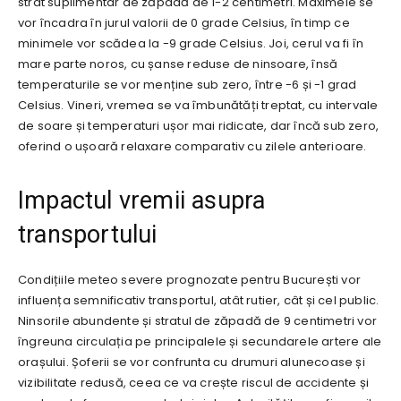
strat suplimentar de zăpadă de 1-2 centimetri. Maximele se
vor încadra în jurul valorii de 0 grade Celsius, în timp ce
minimele vor scădea la -9 grade Celsius. Joi, cerul va fi în
mare parte noros, cu șanse reduse de ninsoare, însă
temperaturile se vor menține sub zero, între -6 și -1 grad
Celsius. Vineri, vremea se va îmbunătăți treptat, cu intervale
de soare și temperaturi ușor mai ridicate, dar încă sub zero,
oferind o ușoară relaxare comparativ cu zilele anterioare.
Impactul vremii asupra
transportului
Condițiile meteo severe prognozate pentru București vor
influența semnificativ transportul, atât rutier, cât și cel public.
Ninsorile abundente și stratul de zăpadă de 9 centimetri vor
îngreuna circulația pe principalele și secundarele artere ale
orașului. Șoferii se vor confrunta cu drumuri alunecoase și
vizibilitate redusă, ceea ce va crește riscul de accidente și