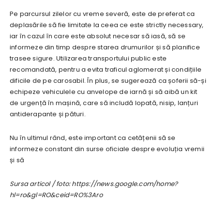
Pe parcursul zilelor cu vreme severă, este de preferat ca
deplasările să fie limitate la ceea ce este strictly necessary,
iar în cazul în care este absolut necesar să iasă, să se
informeze din timp despre starea drumurilor și să planifice
trasee sigure. Utilizarea transportului public este
recomandată, pentru a evita traficul aglomerat și condițiile
dificile de pe carosabil. În plus, se sugerează ca șoferii să-și
echipeze vehiculele cu anvelope de iarnă și să aibă un kit
de urgență în mașină, care să includă lopată, nisip, lanțuri
antiderapante și pături.
Nu în ultimul rând, este important ca cetățenii să se
informeze constant din surse oficiale despre evoluția vremii
și să
Sursa articol / foto: https://news.google.com/home?
hl=ro&gl=RO&ceid=RO%3Aro