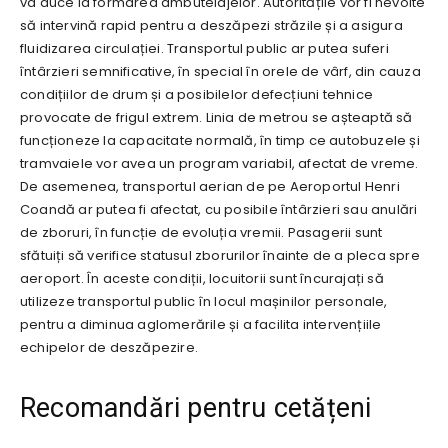
va duce la formarea ambuteiajelor. Autoritățile vor fi nevoite
să intervină rapid pentru a deszăpezi străzile și a asigura
fluidizarea circulației. Transportul public ar putea suferi
întârzieri semnificative, în special în orele de vârf, din cauza
condițiilor de drum și a posibilelor defecțiuni tehnice
provocate de frigul extrem. Linia de metrou se așteaptă să
funcționeze la capacitate normală, în timp ce autobuzele și
tramvaiele vor avea un program variabil, afectat de vreme.
De asemenea, transportul aerian de pe Aeroportul Henri
Coandă ar putea fi afectat, cu posibile întârzieri sau anulări
de zboruri, în funcție de evoluția vremii. Pasagerii sunt
sfătuiți să verifice statusul zborurilor înainte de a pleca spre
aeroport. În aceste condiții, locuitorii sunt încurajați să
utilizeze transportul public în locul mașinilor personale,
pentru a diminua aglomerările și a facilita intervențiile
echipelor de deszăpezire.
Recomandări pentru cetățeni