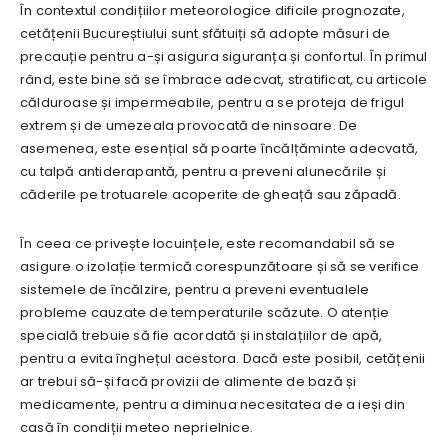
În contextul condițiilor meteorologice dificile prognozate,
cetățenii Bucureștiului sunt sfătuiți să adopte măsuri de
precauție pentru a-și asigura siguranța și confortul. În primul
rând, este bine să se îmbrace adecvat, stratificat, cu articole
călduroase și impermeabile, pentru a se proteja de frigul
extrem și de umezeala provocată de ninsoare. De
asemenea, este esențial să poarte încălțăminte adecvată,
cu talpă antiderapantă, pentru a preveni alunecările și
căderile pe trotuarele acoperite de gheață sau zăpadă.
În ceea ce privește locuințele, este recomandabil să se
asigure o izolație termică corespunzătoare și să se verifice
sistemele de încălzire, pentru a preveni eventualele
probleme cauzate de temperaturile scăzute. O atenție
specială trebuie să fie acordată și instalațiilor de apă,
pentru a evita înghețul acestora. Dacă este posibil, cetățenii
ar trebui să-și facă provizii de alimente de bază și
medicamente, pentru a diminua necesitatea de a ieși din
casă în condiții meteo neprielnice.