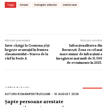
Tags
ninsori
transport afectat
vreme rece
Articolul precedent
Articolul următor
Inter câștigă la Cremona și își
Infracționalitatea din
lărgește avantajul în fruntea
București: Zona cu cel mai
clasamentului » Starea de la
mare număr de infracțiuni a
vârf în Serie A
înregistrat mai mult de 11.500
de evenimente în 2025.
ARTICOLE NOI
AUTORII ROMANIPENTRUOLUME
-
10 AUGUST 2026
Șapte persoane arestate