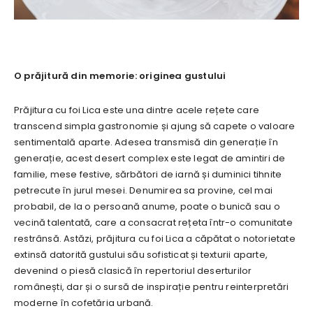
O prăjitură din memorie: originea gustului
Prăjitura cu foi Lica este una dintre acele rețete care
transcend simpla gastronomie și ajung să capete o valoare
sentimentală aparte. Adesea transmisă din generație în
generație, acest desert complex este legat de amintiri de
familie, mese festive, sărbători de iarnă și duminici tihnite
petrecute în jurul mesei. Denumirea sa provine, cel mai
probabil, de la o persoană anume, poate o bunică sau o
vecină talentată, care a consacrat rețeta într-o comunitate
restrânsă. Astăzi, prăjitura cu foi Lica a căpătat o notorietate
extinsă datorită gustului său sofisticat și texturii aparte,
devenind o piesă clasică în repertoriul deserturilor
românești, dar și o sursă de inspirație pentru reinterpretări
moderne în cofetăria urbană.