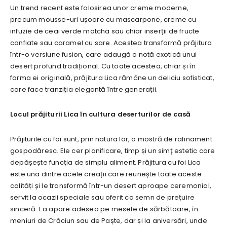
Un trend recent este folosirea unor creme moderne,
precum mousse-uri ușoare cu mascarpone, creme cu
infuzie de ceai verde matcha sau chiar inserții de fructe
confiate sau caramel cu sare. Acestea transformă prăjitura
într-o versiune fusion, care adaugă o notă exotică unui
desert profund tradițional. Cu toate acestea, chiar și în
forma ei originală, prăjitura Lica rămâne un deliciu sofisticat,
care face tranziția elegantă între generații.
Locul prăjiturii Lica în cultura deserturilor de casă
Prăjiturile cu foi sunt, prin natura lor, o mostră de rafinament
gospodăresc. Ele cer planificare, timp și un simț estetic care
depășește funcția de simplu aliment. Prăjitura cu foi Lica
este una dintre acele creații care reunește toate aceste
calități și le transformă într-un desert aproape ceremonial,
servit la ocazii speciale sau oferit ca semn de prețuire
sinceră. Ea apare adesea pe mesele de sărbătoare, în
meniuri de Crăciun sau de Paște, dar și la aniversări, unde