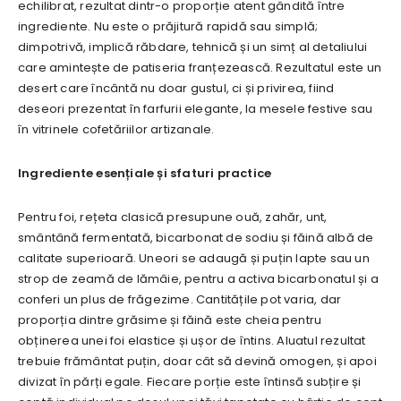
echilibrat, rezultat dintr-o proporție atent gândită între
ingrediente. Nu este o prăjitură rapidă sau simplă;
dimpotrivă, implică răbdare, tehnică și un simț al detaliului
care amintește de patiseria franțezească. Rezultatul este un
desert care încântă nu doar gustul, ci și privirea, fiind
deseori prezentat în farfurii elegante, la mesele festive sau
în vitrinele cofetăriilor artizanale.
Ingrediente esențiale și sfaturi practice
Pentru foi, rețeta clasică presupune ouă, zahăr, unt,
smântână fermentată, bicarbonat de sodiu și făină albă de
calitate superioară. Uneori se adaugă și puțin lapte sau un
strop de zeamă de lămâie, pentru a activa bicarbonatul și a
conferi un plus de frăgezime. Cantitățile pot varia, dar
proporția dintre grăsime și făină este cheia pentru
obținerea unei foi elastice și ușor de întins. Aluatul rezultat
trebuie frământat puțin, doar cât să devină omogen, și apoi
divizat în părți egale. Fiecare porție este întinsă subțire și