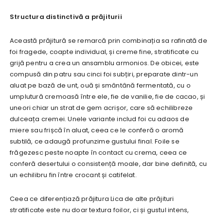
Structura distinctivă a prăjiturii
Această prăjitură se remarcă prin combinația sa rafinată de
foi fragede, coapte individual, și creme fine, stratificate cu
grijă pentru a crea un ansamblu armonios. De obicei, este
compusă din patru sau cinci foi subțiri, preparate dintr-un
aluat pe bază de unt, ouă și smântână fermentată, cu o
umplutură cremoasă între ele, fie de vanilie, fie de cacao, și
uneori chiar un strat de gem acrișor, care să echilibreze
dulceața cremei. Unele variante includ foi cu adaos de
miere sau frișcă în aluat, ceea ce le conferă o aromă
subtilă, ce adaugă profunzime gustului final. Foile se
frăgezesc peste noapte în contact cu crema, ceea ce
conferă desertului o consistență moale, dar bine definită, cu
un echilibru fin între crocant și catifelat.
Ceea ce diferențiază prăjitura Lica de alte prăjituri
stratificate este nu doar textura foilor, ci și gustul intens,