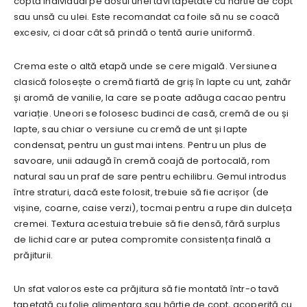
coptă individual pe dosul unei tăvi tapetate cu hârtie de copt
sau unsă cu ulei. Este recomandat ca foile să nu se coacă
excesiv, ci doar cât să prindă o tentă aurie uniformă.
Crema este o altă etapă unde se cere migală. Versiunea
clasică folosește o cremă fiartă de griș în lapte cu unt, zahăr
și aromă de vanilie, la care se poate adăuga cacao pentru
variație. Uneori se folosesc budinci de casă, cremă de ou și
lapte, sau chiar o versiune cu cremă de unt și lapte
condensat, pentru un gust mai intens. Pentru un plus de
savoare, unii adaugă în cremă coajă de portocală, rom
natural sau un praf de sare pentru echilibru. Gemul introdus
între straturi, dacă este folosit, trebuie să fie acrișor (de
vișine, coarne, caise verzi), tocmai pentru a rupe din dulceța
cremei. Textura acestuia trebuie să fie densă, fără surplus
de lichid care ar putea compromite consistența finală a
prăjiturii.
Un sfat valoros este ca prăjitura să fie montată într-o tavă
tapetată cu folie alimentara sau hârtie de copt, acoperită cu