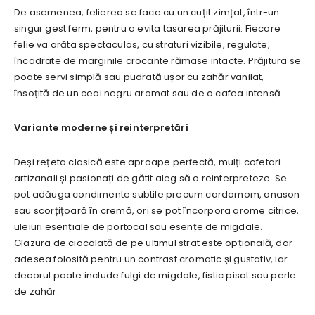
De asemenea, felierea se face cu un cuțit zimțat, într-un
singur gest ferm, pentru a evita tasarea prăjiturii. Fiecare
felie va arăta spectaculos, cu straturi vizibile, regulate,
încadrate de marginile crocante rămase intacte. Prăjitura se
poate servi simplă sau pudrată ușor cu zahăr vanilat,
însoțită de un ceai negru aromat sau de o cafea intensă.
Variante moderne și reinterpretări
Deși rețeta clasică este aproape perfectă, mulți cofetari
artizanali și pasionați de gătit aleg să o reinterpreteze. Se
pot adăuga condimente subtile precum cardamom, anason
sau scorțițoară în cremă, ori se pot încorpora arome citrice,
uleiuri esențiale de portocal sau esențe de migdale.
Glazura de ciocolată de pe ultimul strat este opțională, dar
adesea folosită pentru un contrast cromatic și gustativ, iar
decorul poate include fulgi de migdale, fistic pisat sau perle
de zahăr.