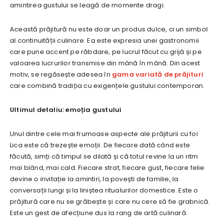
amintirea gustului se leagă de momente dragi.
Această prăjitură nu este doar un produs dulce, ci un simbol
al continuității culinare. Ea este expresia unei gastronomii
care pune accent pe răbdare, pe lucrul făcut cu grijă și pe
valoarea lucrurilor transmise din mână în mână. Din acest
motiv, se regăsește adesea în
gama variată de prăjituri
care combină tradiția cu exigențele gustului contemporan.
Ultimul detaliu: emoția gustului
Unul dintre cele mai frumoase aspecte ale prăjiturii cu foi
Lica este că trezește emoții. De fiecare dată când este
făcută, simți că timpul se dilată și că totul revine la un ritm
mai blând, mai cald. Fiecare strat, fiecare gust, fiecare felie
devine o invitație la amintiri, la povești de familie, la
conversații lungi și la liniștea ritualurilor domestice. Este o
prăjitură care nu se grăbește și care nu cere să fie grabnică.
Este un gest de afecțiune dus la rang de artă culinară.