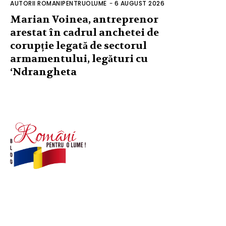
AUTORII ROMANIPENTRUOLUME
-
6 AUGUST 2026
Marian Voinea, antreprenor
arestat în cadrul anchetei de
corupție legată de sectorul
armamentului, legături cu
‘Ndrangheta
© Acest site este creat si administrat de
romanipentruolume.ro
. Toate drepturile rezervate.