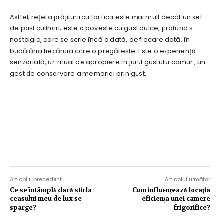
Astfel, rețeta prăjiturii cu foi Lica este mai mult decât un set
de pași culinari; este o poveste cu gust dulce, profund și
nostalgic, care se scrie încă o dată, de fiecare dată, în
bucătăria fiecăruia care o pregătește. Este o experiență
senzorială, un ritual de apropiere în jurul gustului comun, un
gest de conservare a memoriei prin gust.
Articolul precedent
Articolul următor
Ce se întâmplă dacă sticla
Cum influențează locația
ceasului meu de lux se
eficiența unei camere
sparge?
frigorifice?