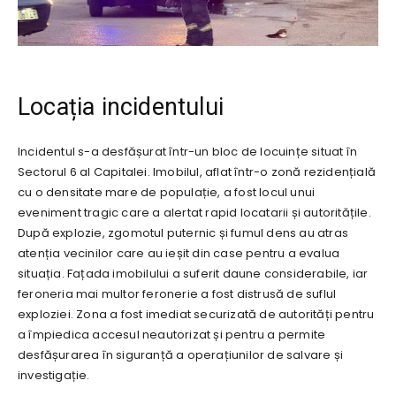
Locația incidentului
Incidentul s-a desfășurat într-un bloc de locuințe situat în
Sectorul 6 al Capitalei. Imobilul, aflat într-o zonă rezidențială
cu o densitate mare de populație, a fost locul unui
eveniment tragic care a alertat rapid locatarii și autoritățile.
După explozie, zgomotul puternic și fumul dens au atras
atenția vecinilor care au ieșit din case pentru a evalua
situația. Fațada imobilului a suferit daune considerabile, iar
feroneria mai multor feronerie a fost distrusă de suflul
exploziei. Zona a fost imediat securizată de autorități pentru
a împiedica accesul neautorizat și pentru a permite
desfășurarea în siguranță a operațiunilor de salvare și
investigație.