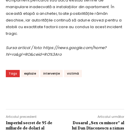
echipament periculos sau dacă existau semne de
manipulare inadecvată a instalațiilor din apartament. În
această etapă a anchetei, toate posibilitățile rămân
deschise, iar autoritățile continuă să adune dovezi pentru a
stabili cu exactitate factorii care au condus la acest incident
tragic.
Sursa articol / foto: https://news.google.com/home?
hl=ro&gl=RO&ceid=RO%3Aro
Tags
explozie
intervenție
victimă
Articolul precedent
Articolul următor
Imperiul secret de 95 de
Dosarul „Sex cu minore” al
miliarde de dolari al
lui Dan Diaconescu a rămas