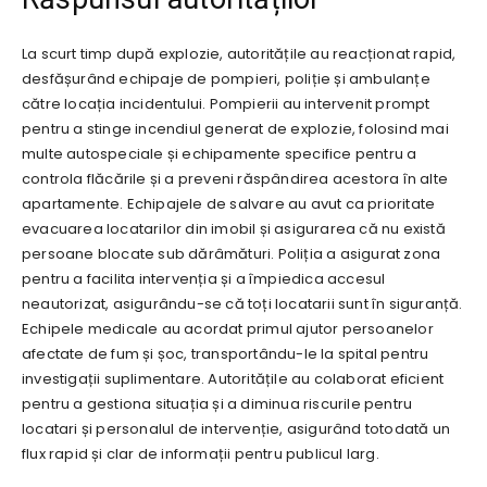
La scurt timp după explozie, autoritățile au reacționat rapid,
desfășurând echipaje de pompieri, poliție și ambulanțe
către locația incidentului. Pompierii au intervenit prompt
pentru a stinge incendiul generat de explozie, folosind mai
multe autospeciale și echipamente specifice pentru a
controla flăcările și a preveni răspândirea acestora în alte
apartamente. Echipajele de salvare au avut ca prioritate
evacuarea locatarilor din imobil și asigurarea că nu există
persoane blocate sub dărâmături. Poliția a asigurat zona
pentru a facilita intervenția și a împiedica accesul
neautorizat, asigurându-se că toți locatarii sunt în siguranță.
Echipele medicale au acordat primul ajutor persoanelor
afectate de fum și șoc, transportându-le la spital pentru
investigații suplimentare. Autoritățile au colaborat eficient
pentru a gestiona situația și a diminua riscurile pentru
locatari și personalul de intervenție, asigurând totodată un
flux rapid și clar de informații pentru publicul larg.