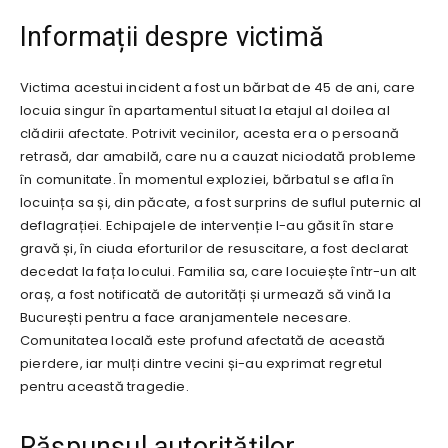
Informații despre victimă
Victima acestui incident a fost un bărbat de 45 de ani, care
locuia singur în apartamentul situat la etajul al doilea al
clădirii afectate. Potrivit vecinilor, acesta era o persoană
retrasă, dar amabilă, care nu a cauzat niciodată probleme
în comunitate. În momentul exploziei, bărbatul se afla în
locuința sa și, din păcate, a fost surprins de suflul puternic al
deflagrației. Echipajele de intervenție l-au găsit în stare
gravă și, în ciuda eforturilor de resuscitare, a fost declarat
decedat la fața locului. Familia sa, care locuiește într-un alt
oraș, a fost notificată de autorități și urmează să vină la
București pentru a face aranjamentele necesare.
Comunitatea locală este profund afectată de această
pierdere, iar mulți dintre vecini și-au exprimat regretul
pentru această tragedie.
Răspunsul autorităților