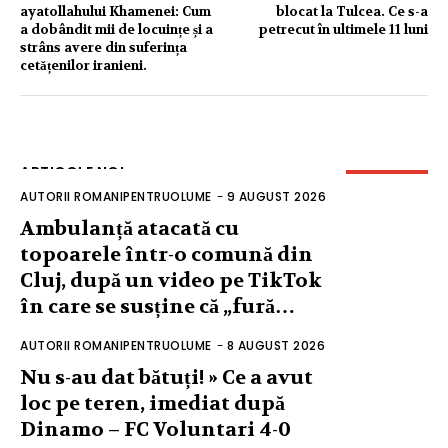
ayatollahului Khamenei: Cum
blocat la Tulcea. Ce s-a
a dobândit mii de locuințe și a
petrecut în ultimele 11 luni
strâns avere din suferința
cetățenilor iranieni.
ARTICOLE NOI
AUTORII ROMANIPENTRUOLUME
-
9 AUGUST 2026
Ambulanță atacată cu
topoarele într-o comună din
Cluj, după un video pe TikTok
în care se susține că „fură…
AUTORII ROMANIPENTRUOLUME
-
8 AUGUST 2026
Nu s-au dat bătuți! » Ce a avut
loc pe teren, imediat după
Dinamo – FC Voluntari 4-0