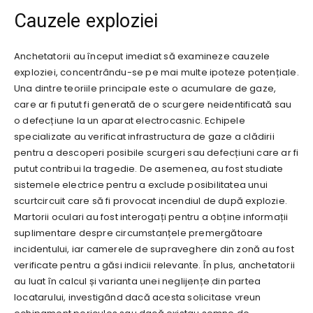
Cauzele exploziei
Anchetatorii au început imediat să examineze cauzele
exploziei, concentrându-se pe mai multe ipoteze potențiale.
Una dintre teoriile principale este o acumulare de gaze,
care ar fi putut fi generată de o scurgere neidentificată sau
o defecțiune la un aparat electrocasnic. Echipele
specializate au verificat infrastructura de gaze a clădirii
pentru a descoperi posibile scurgeri sau defecțiuni care ar fi
putut contribui la tragedie. De asemenea, au fost studiate
sistemele electrice pentru a exclude posibilitatea unui
scurtcircuit care să fi provocat incendiul de după explozie.
Martorii oculari au fost interogați pentru a obține informații
suplimentare despre circumstanțele premergătoare
incidentului, iar camerele de supraveghere din zonă au fost
verificate pentru a găsi indicii relevante. În plus, anchetatorii
au luat în calcul și varianta unei neglijențe din partea
locatarului, investigând dacă acesta solicitase vreun