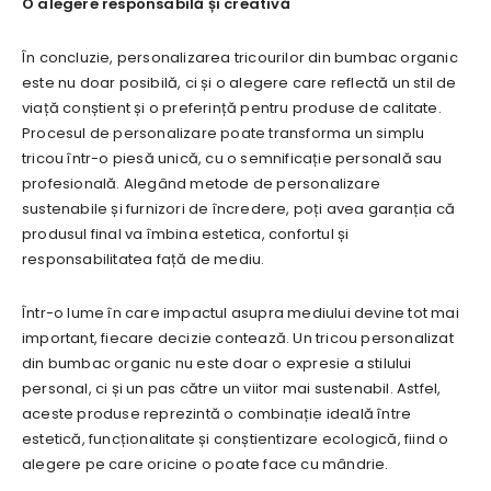
O alegere responsabilă și creativă
În concluzie, personalizarea tricourilor din bumbac organic
este nu doar posibilă, ci și o alegere care reflectă un stil de
viață conștient și o preferință pentru produse de calitate.
Procesul de personalizare poate transforma un simplu
tricou într-o piesă unică, cu o semnificație personală sau
profesională. Alegând metode de personalizare
sustenabile și furnizori de încredere, poți avea garanția că
produsul final va îmbina estetica, confortul și
responsabilitatea față de mediu.
Într-o lume în care impactul asupra mediului devine tot mai
important, fiecare decizie contează. Un tricou personalizat
din bumbac organic nu este doar o expresie a stilului
personal, ci și un pas către un viitor mai sustenabil. Astfel,
aceste produse reprezintă o combinație ideală între
estetică, funcționalitate și conștientizare ecologică, fiind o
alegere pe care oricine o poate face cu mândrie.