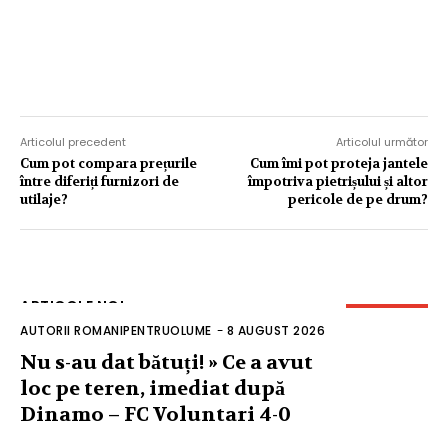
Articolul precedent
Articolul următor
Cum pot compara prețurile
Cum îmi pot proteja jantele
între diferiți furnizori de
împotriva pietrișului și altor
utilaje?
pericole de pe drum?
ARTICOLE NOI
AUTORII ROMANIPENTRUOLUME
-
8 AUGUST 2026
Nu s-au dat bătuți! » Ce a avut
loc pe teren, imediat după
Dinamo – FC Voluntari 4-0