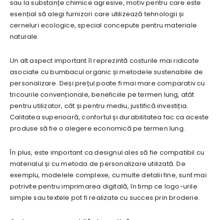
sau la substanțe chimice agresive, motiv pentru care este
esențial să alegi furnizori care utilizează tehnologii și
cerneluri ecologice, special concepute pentru materiale
naturale.
Un alt aspect important îl reprezintă costurile mai ridicate
asociate cu bumbacul organic și metodele sustenabile de
personalizare. Deși prețul poate fi mai mare comparativ cu
tricourile convenționale, beneficiile pe termen lung, atât
pentru utilizator, cât și pentru mediu, justifică investiția.
Calitatea superioară, confortul și durabilitatea fac ca aceste
produse să fie o alegere economică pe termen lung.
În plus, este important ca designul ales să fie compatibil cu
materialul și cu metoda de personalizare utilizată. De
exemplu, modelele complexe, cu multe detalii fine, sunt mai
potrivite pentru imprimarea digitală, în timp ce logo-urile
simple sau textele pot fi realizate cu succes prin broderie.