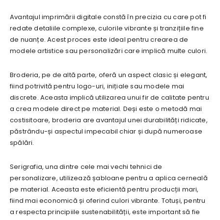
Avantajul imprimării digitale constă în precizia cu care pot fi
redate detaliile complexe, culorile vibrante și tranzițiile fine
de nuanțe. Acest proces este ideal pentru crearea de
modele artistice sau personalizări care implică multe culori.
Broderia, pe de altă parte, oferă un aspect clasic și elegant,
fiind potrivită pentru logo-uri, inițiale sau modele mai
discrete. Aceasta implică utilizarea unui fir de calitate pentru
a crea modele direct pe material. Deși este o metodă mai
costisitoare, broderia are avantajul unei durabilități ridicate,
păstrându-și aspectul impecabil chiar și după numeroase
spălări.
Serigrafia, una dintre cele mai vechi tehnici de
personalizare, utilizează șabloane pentru a aplica cerneală
pe material. Aceasta este eficientă pentru producții mari,
fiind mai economică și oferind culori vibrante. Totuși, pentru
a respecta principiile sustenabilității, este important să fie