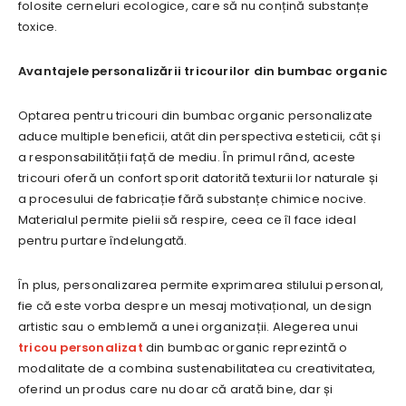
folosite cerneluri ecologice, care să nu conțină substanțe
toxice.
Avantajele personalizării tricourilor din bumbac organic
Optarea pentru tricouri din bumbac organic personalizate
aduce multiple beneficii, atât din perspectiva esteticii, cât și
a responsabilității față de mediu. În primul rând, aceste
tricouri oferă un confort sporit datorită texturii lor naturale și
a procesului de fabricație fără substanțe chimice nocive.
Materialul permite pielii să respire, ceea ce îl face ideal
pentru purtare îndelungată.
În plus, personalizarea permite exprimarea stilului personal,
fie că este vorba despre un mesaj motivațional, un design
artistic sau o emblemă a unei organizații. Alegerea unui
tricou personalizat
din bumbac organic reprezintă o
modalitate de a combina sustenabilitatea cu creativitatea,
oferind un produs care nu doar că arată bine, dar și