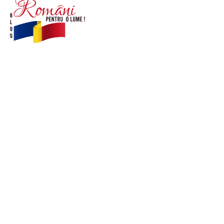
© Acest site este creat si administrat de
romanipentruolume.ro
. Toate drepturile rezervate.
Link-uri utile
POLITICĂ DE CONFIDENȚIALITATE –
ROMANIAPENTRUOLUME.RO
CONTACT ROMANIPENTRUOLUME.RO
POLITICA DE COOKIES (GDPR)