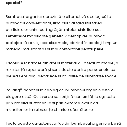
special?
Bumbacul organic reprezintă o alternativă ecologică la
bumbacul convențional, fiind cultivat fără utilizarea
pesticidelor chimice, îngrășămintelor sintetice sau
semințelor modificate genetic. Acest tip de bumbac
protejează solul și ecosistemele, oferind în același timp un
material mai sănătos și mai confortabil pentru piele.
Tricourile fabricate din acest material au o textură moale, o
rezistență superioară și sunt ideale pentru persoanele cu
pielea sensibilă, deoarece sunt lipsite de substanțe toxice.
Pe lângă beneficiile ecologice, bumbacul organic este o
alegere etică. Cultivarea sa sprijină comunitățile agricole
prin practici sustenabile și prin evitarea expunerii
muncitorilor la substanțe chimice dăunătoare.
Toate aceste caracteristici fac din bumbacul organic o bază