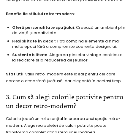
Beneficiile stilului retro-modern:
Oferă personalitate spațiului
: Creează un ambient plin
de viață și creativitate.
Flexibilitate în decor
: Poți combina elemente din mai
multe epoci fără a compromite coerența designului.
Sustentabilitate
: Alegerea pieselor vintage contribuie
la reciclare și la reducerea deșeurilor.
Sfat util:
Stilul retro-modern este ideal pentru cei care
doresc o atmosferă jucăușă, dar elegantă în același timp.
3. Cum să alegi culorile potrivite pentru
un decor retro-modern?
Culorile joacă un rol esențial în crearea unui spațiu retro-
modern. Alegerea paletei de culori potrivite poate
transforma complet atmosfera unei încăperi.