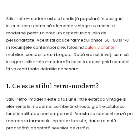
Stilul retro-modern este o tendință populară în designul
interior care combină elemente vintage cu accente
moderne pentru a crea un aspect unic și plin de
personalitate. Acest stil aduce farmecul anilor ’50, ’60 și ’70
în locuințele contemporane, folosind
culori vibrante
,
mobilier iconic și texturi bogate. Dacă vrei să înveți cum să
integrezi stilul retro-modern în casa ta, acest ghid complet
îți va oferi toate detaliile necesare.
1. Ce este stilul retro-modern?
Stilul retro-modern este o fuziune între estetica vintage și
elementele moderne, combinând nostalgia trecutului cu
funcționalitatea contemporană. Acesta se concentrează pe
recrearea farmecului epocilor trecute, dar cu o notă
proaspătă, adaptată nevoilor de astăzi.