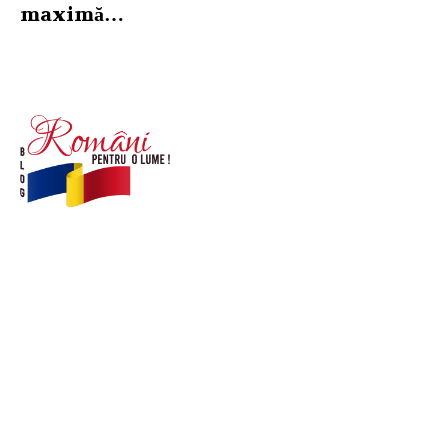
maximă…
© Acest site este creat si administrat de
romanipentruolume.ro
. Toate drepturile rezervate.
Link-uri utile
POLITICĂ DE CONFIDENȚIALITATE –