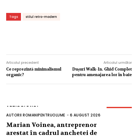
Tags
stilul retro-modern
Articolul precedent
Articolul următor
Ce reprezintă minimalismul
Dușuri Walk-In. Ghid Complet
organic?
pentru amenajarea lor în baie
ARTICOLE NOI
AUTORII ROMANIPENTRUOLUME
-
6 AUGUST 2026
Marian Voinea, antreprenor
arestat în cadrul anchetei de