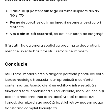
Tablouri și postere vintage
cu teme inspirate din anii
’60 și ’70.
Perne decorative cu imprimeuri geometrice
și culori
vibrante.
Vaze din sticlă colorată
, ce aduc un strop de eleganță.
Sfat util:
Nu aglomera spațiul cu prea multe decorațiuni;
menține un echilibru între stilul retro și cel modern.
Concluzie
Stilul retro-modern este o alegere perfectă pentru cei care
iubesc nostalgia trecutului, dar apreciază și confortul
contemporan. Acesta oferă un echilibru între estetică și
funcționalitate, combinând culori vibrante, mobilier iconic și
accente moderne. Indiferent dacă vrei să redecorezi
livingul, dormitorul sau bucătăria, stilul retro-modern poate
transforma complet locuința ta.