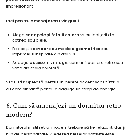
impresionant.
Idei pentru amenajarea livingului:
Alege
canapele și fotolii colorate
, cu tapițerii din
catifea sau piele.
Folosește
covoare cu modele geometrice
sau
imprimeuri inspirate din anii ’60.
Adaugă
accesorii vintage
, cum ar fi postere retro sau
vaze din sticlă colorată.
Sfat util:
Optează pentru un perete accent vopsit într-o
culoare vibrantă pentru a adăuga un strop de energie.
6. Cum să amenajezi un dormitor retro-
modern?
Dormitorul în stil retro-modern trebuie să fie relaxant, dar și
plin de personalitate. Alegerea pieselor potrivite este