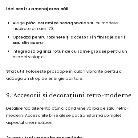
Idei pentru amenajarea băii:
Alege
plăci ceramice hexagonale
sau cu modele
inspirate din anii ’70.
Optează pentru
robinete și accesorii în finisaje aurii
sau din cupru
.
Integrează
oglinzi rotunde cu rame groase
pentru un
aspect vintage.
Sfat util:
Folosește prosoape în culori vibrante pentru a
adăuga un strop de energie băii tale.
9. Accesorii și decorațiuni retro-moderne
Detaliile fac diferența atunci când vine vorba de stilul retro-
modern. Accesoriile bine alese pot transforma complet
aspectul unei încăperi.
Accesorii retro-moderne esențiale: