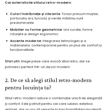
Caracteristicile stilului retro-modern:
Culori îndrăznețe și vibrante
: Tonuri precum muștar,
portocaliu ars, turcoaz și verde măsliniu sunt
predominante.
Mobilier cu forme geometrice
: Linii curate, forme
rotunjite și design ergonomic.
Accente moderne
: Integrarea tehnologiei și a
materialelor contemporane pentru un plus de confort și
funcționalitate.
Sfat util:
Alege piese care evocă stilul retro, dar se
potrivesc perfect într-un decor modern.
2. De ce să alegi stilul retro-modern
pentru locuința ta?
Stilul retro-modern aduce o combinație unică de eleganță
și confort. Este potrivit pentru cei care iubesc estetica
vintage, dar nu vor să renunțe la funcționalitatea modernă.