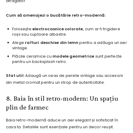
atrăgător.
Cum să amenajezi o bucătărie retro-modernă:
Folosește
electrocasnice colorate
, cum ar fi frigidere
roșii sau cuptoare albastre.
Alege
rafturi deschise din lemn
pentru a adăuga un aer
vintage.
Plăcile ceramice cu
modele geometrice
sunt perfecte
pentru un backsplash retro.
Sfat util:
Adaugă un ceas de perete vintage sau accesorii
din metal cromat pentru un strop de autenticitate.
8. Baia în stil retro-modern: Un spațiu
plin de farmec
Baia retro-modernă aduce un aer elegant și sofisticat în
casa ta. Detaliile sunt esențiale pentru un decor reușit.