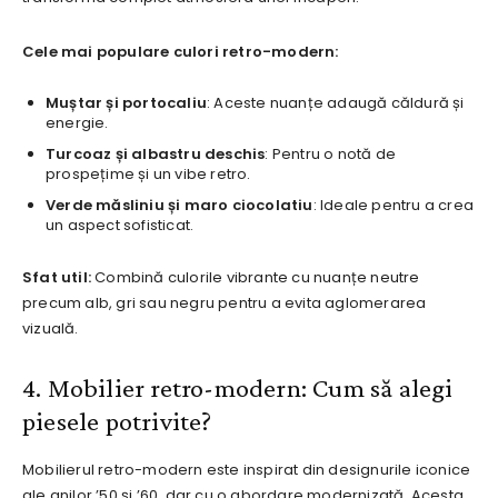
Cele mai populare culori retro-modern:
Muștar și portocaliu
: Aceste nuanțe adaugă căldură și
energie.
Turcoaz și albastru deschis
: Pentru o notă de
prospețime și un vibe retro.
Verde măsliniu și maro ciocolatiu
: Ideale pentru a crea
un aspect sofisticat.
Sfat util:
Combină culorile vibrante cu nuanțe neutre
precum alb, gri sau negru pentru a evita aglomerarea
vizuală.
4. Mobilier retro-modern: Cum să alegi
piesele potrivite?
Mobilierul retro-modern este inspirat din designurile iconice
ale anilor ’50 și ’60, dar cu o abordare modernizată. Acesta