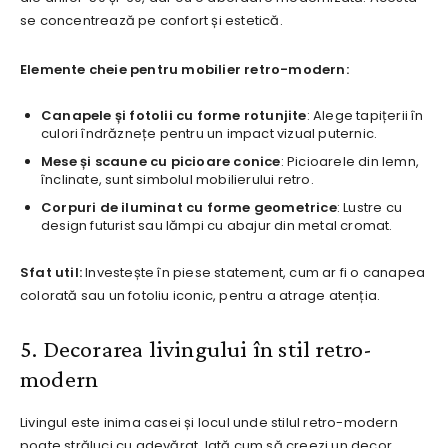
se concentrează pe confort și estetică.
Elemente cheie pentru mobilier retro-modern:
Canapele și fotolii cu forme rotunjite
: Alege tapițerii în
culori îndrăznețe pentru un impact vizual puternic.
Mese și scaune cu picioare conice
: Picioarele din lemn,
înclinate, sunt simbolul mobilierului retro.
Corpuri de iluminat cu forme geometrice
: Lustre cu
design futurist sau lămpi cu abajur din metal cromat.
Sfat util:
Investește în piese statement, cum ar fi o canapea
colorată sau un fotoliu iconic, pentru a atrage atenția.
5. Decorarea livingului în stil retro-
modern
Livingul este inima casei și locul unde stilul retro-modern
poate străluci cu adevărat. Iată cum să creezi un decor