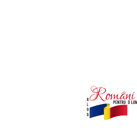
Afaceri si Industrii
Diverse noutati
Sanatate / Hobby