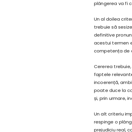
plângerea va fi c
Un al doilea crit
trebuie să sesize
definitive pronu
acestui termen 
competența de a 
Cererea trebuie,
faptele relevante
incoerență, ambig
poate duce la co
și, prin urmare, i
Un alt criteriu i
respinge o plâng
prejudiciu real, 