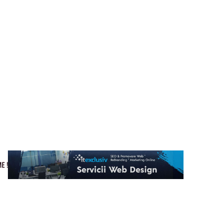
Cultura si Entertainment
Home & Deco
Tech