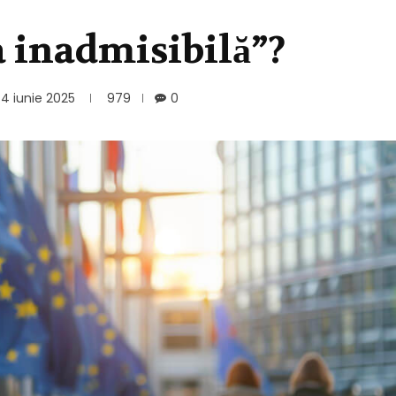
a inadmisibilă”?
4 iunie 2025
979
0