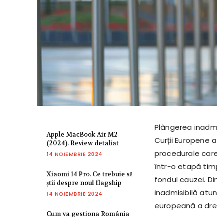
Plângerea inadmis
Apple MacBook Air M2
Curții Europene a
(2024). Review detaliat
procedurale care
14 NOIEMBRIE 2024
într-o etapă tim
Xiaomi 14 Pro. Ce trebuie să
fondul cauzei. D
știi despre noul flagship
inadmisibilă atu
14 NOIEMBRIE 2024
europeană a drept
Cum va gestiona România