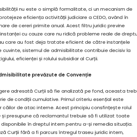
ibilității nu este o simplă formalitate, ci un mecanism de
 protejeze eficiența activității judiciare a CEDO, având în
re de cereri primite anual. Acest filtru juridic previne
instanței cu cauze care nu ridică probleme reale de dreptu
 care au fost deja tratate eficient de către instanțele
e cuvinte, sistemul de admisibilitate contribuie decisiv la
ului, eficienței și rolului subsidiar al Curții.
nadmisibilitate prevăzute de Convenție
gere adresată Curții să fie analizată pe fond, aceasta treb
ie de condiții cumulative. Primul criteriu esențial este
 căilor de atac interne. Acest principiu consfințește rolul
 și presupune că reclamantul trebuie să fi utilizat toate
 disponibile în dreptul intern pentru a-și remedia situația.
 Curții fără a fi parcurs întregul traseu juridic intern,