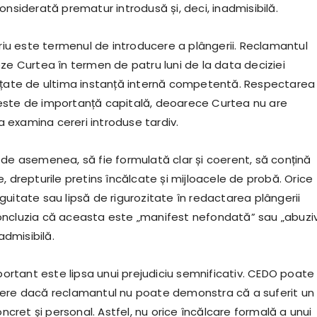
onsiderată prematur introdusă și, deci, inadmisibilă.
eriu este termenul de introducere a plângerii. Reclamantul
ze Curtea în termen de patru luni de la data deciziei
nțate de ultima instanță internă competentă. Respectarea
este de importanță capitală, deoarece Curtea nu are
examina cereri introduse tardiv.
 de asemenea, să fie formulată clar și coerent, să conțină
, drepturile pretins încălcate și mijloacele de probă. Orice
uitate sau lipsă de rigurozitate în redactarea plângerii
ncluzia că aceasta este „manifest nefondată” sau „abuzi
nadmisibilă.
mportant este lipsa unui prejudiciu semnificativ. CEDO poate
ere dacă reclamantul nu poate demonstra că a suferit un
concret și personal. Astfel, nu orice încălcare formală a unui