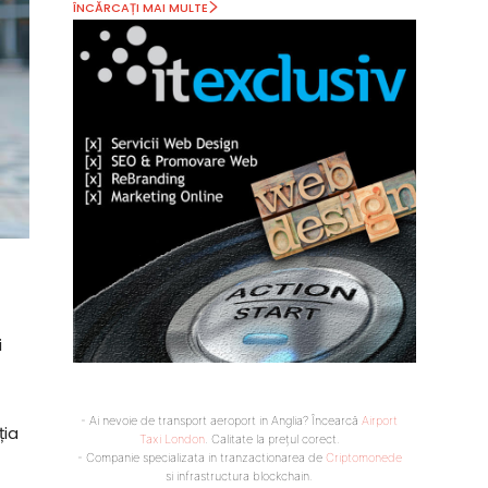
ÎNCĂRCAȚI MAI MULTE
i
- Ai nevoie de transport aeroport in Anglia? Încearcă
Airport
ția
Taxi London
. Calitate la prețul corect.
- Companie specializata in tranzactionarea de
Criptomonede
si infrastructura blockchain.