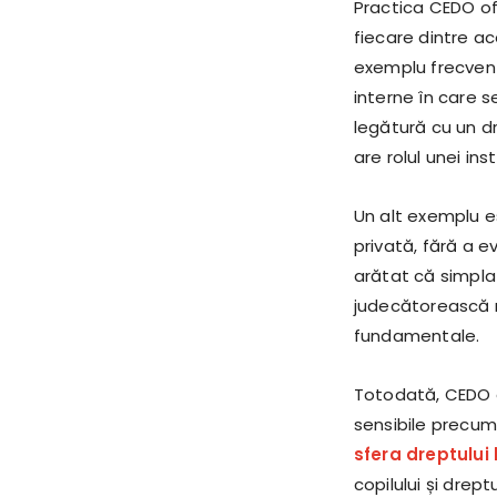
Practica CEDO of
fiecare dintre ac
exemplu frecvent 
interne în care se
legătură cu un d
are rolul unei ins
Un alt exemplu es
privată, fără a e
arătat că simpla
judecătorească n
fundamentale.
Totodată, CEDO a 
sensibile precu
sfera dreptului 
copilului și drept