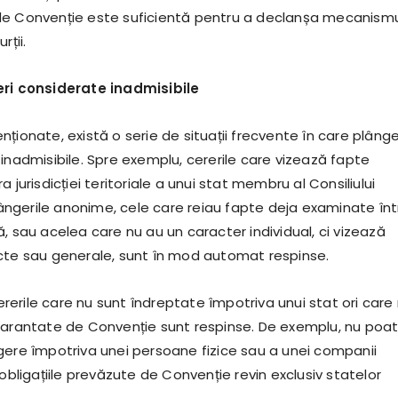
de Convenție este suficientă pentru a declanșa mecanism
rții.
eri considerate inadmisibile
ționate, există o serie de situații frecvente în care plânge
inadmisibile. Spre exemplu, cererile care vizează fapte
 jurisdicției teritoriale a unui stat membru al Consiliului
plângerile anonime, cele care reiau fapte deja examinate în
, sau acelea care nu au un caracter individual, ci vizează
cte sau generale, sunt în mod automat respinse.
erile care nu sunt îndreptate împotriva unui stat ori care
garantate de Convenție sunt respinse. De exemplu, nu poat
gere împotriva unei persoane fizice sau a unei companii
 obligațiile prevăzute de Convenție revin exclusiv statelor