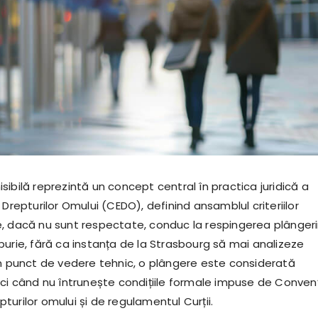
ibilă reprezintă un concept central în practica juridică a
 Drepturilor Omului (CEDO), definind ansamblul criteriilor
, dacă nu sunt respectate, conduc la respingerea plângeri
purie, fără ca instanța de la Strasbourg să mai analizeze
in punct de vedere tehnic, o plângere este considerată
nci când nu întrunește condițiile formale impuse de Conven
urilor omului și de regulamentul Curții.