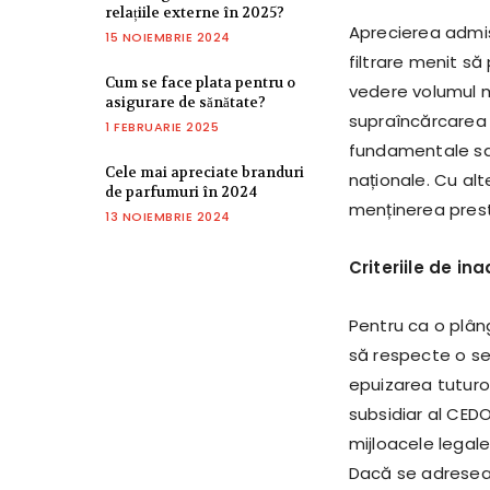
relațiile externe în 2025?
Aprecierea admis
15 NOIEMBRIE 2024
filtrare menit să
Cum se face plata pentru o
vedere volumul ma
asigurare de sănătate?
supraîncărcarea 
1 FEBRUARIE 2025
fundamentale sau
Cele mai apreciate branduri
naționale. Cu alt
de parfumuri în 2024
menținerea prestigi
13 NOIEMBRIE 2024
Criteriile de i
Pentru ca o plân
să respecte o ser
epuizarea tuturor
subsidiar al CEDO
mijloacele legale
Dacă se adresează