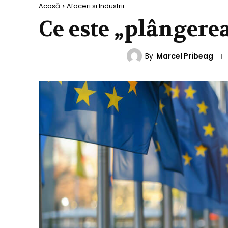
Acasă
Afaceri si Industrii
Ce este „plângere
By
Marcel Pribeag
AFACERI SI INDUSTRII