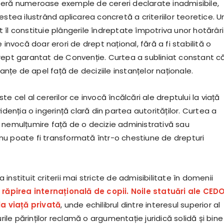
eră numeroase exemple de cereri declarate inadmisibile,
estea ilustrând aplicarea concretă a criteriilor teoretice. U
îl constituie plângerile îndreptate împotriva unor hotărâri
 invocă doar erori de drept național, fără a fi stabilită o
rept garantat de Convenție. Curtea a subliniat constant c
tanțe de apel față de deciziile instanțelor naționale.
te cel al cererilor ce invocă încălcări ale dreptului la viață
videnția o ingerință clară din partea autorităților. Curtea a
 nemulțumire față de o decizie administrativă sau
u poate fi transformată într-o chestiune de drepturi
instituit criterii mai stricte de admisibilitate în domenii
m
răpirea internațională de copii. Noile statuări ale CEDO
la viață privată
, unde echilibrul dintre interesul superior al
urile părinților reclamă o argumentație juridică solidă și bine