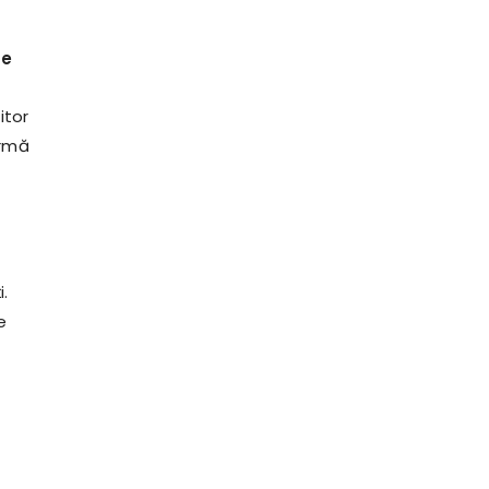
te
itor
ormă
i.
e