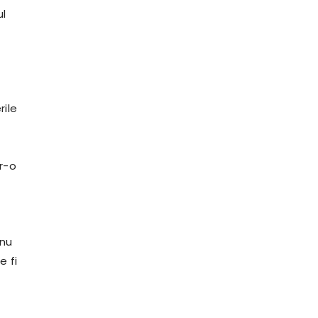
ul
rile
tr-o
 nu
e fi