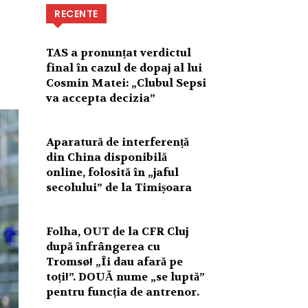
RECENTE
TAS a pronunțat verdictul
final în cazul de dopaj al lui
Cosmin Matei: „Clubul Sepsi
va accepta decizia”
Aparatură de interferență
din China disponibilă
online, folosită în „jaful
secolului” de la Timișoara
Folha, OUT de la CFR Cluj
după înfrângerea cu
Tromsø! „Îi dau afară pe
toți!”. DOUĂ nume „se luptă”
pentru funcția de antrenor.