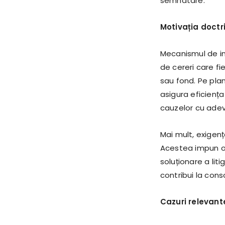
semnatare.
Motivația doctri
Mecanismul de in
de cereri care fi
sau fond. Pe plan
asigura eficiența
cauzelor cu adevă
Mai mult, exigenț
Acestea impun o 
soluționare a lit
contribui la conso
Cazuri relevant