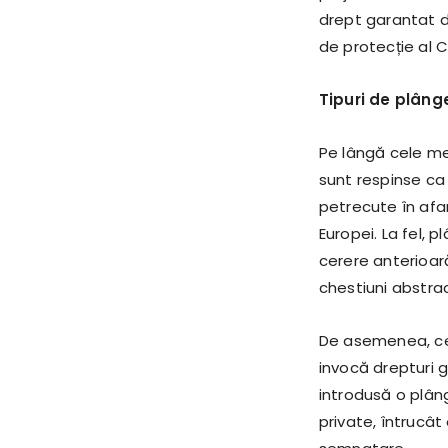
drept garantat 
de protecție al Cu
Tipuri de plâng
Pe lângă cele men
sunt respinse ca 
petrecute în afara
Europei. La fel, 
cerere anterioară
chestiuni abstra
De asemenea, cer
invocă drepturi 
introdusă o plân
private, întrucât