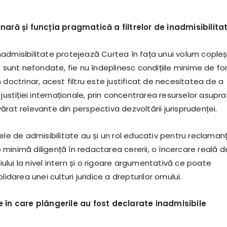
nară și funcția pragmatică a filtrelor de inadmisibilita
admisibilitate protejează Curtea în fața unui volum copleș
e sunt nefondate, fie nu îndeplinesc condițiile minime de f
 doctrinar, acest filtru este justificat de necesitatea de a
 justiției internaționale, prin concentrarea resurselor asupra
rat relevante din perspectiva dezvoltării jurisprudenței.
ele de admisibilitate au și un rol educativ pentru reclamanț
minimă diligență în redactarea cererii, o încercare reală d
igiului la nivel intern și o rigoare argumentativă ce poate
lidarea unei culturi juridice a drepturilor omului.
e în care plângerile au fost declarate inadmisibile