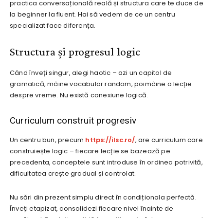
practica conversațională reală și structura care te duce de
la beginner la fluent. Hai să vedem de ce un centru
specializat face diferența.
Structura și progresul logic
Când înveți singur, alegi haotic – azi un capitol de
gramatică, mâine vocabular random, poimâine o lecție
despre vreme. Nu există conexiune logică.
Curriculum construit progresiv
Un centru bun, precum
https://ilsc.ro/
, are curriculum care
construiește logic – fiecare lecție se bazează pe
precedenta, conceptele sunt introduse în ordinea potrivită,
dificultatea crește gradual și controlat.
Nu sări din prezent simplu direct în condiționala perfectă.
Înveți etapizat, consolidezi fiecare nivel înainte de