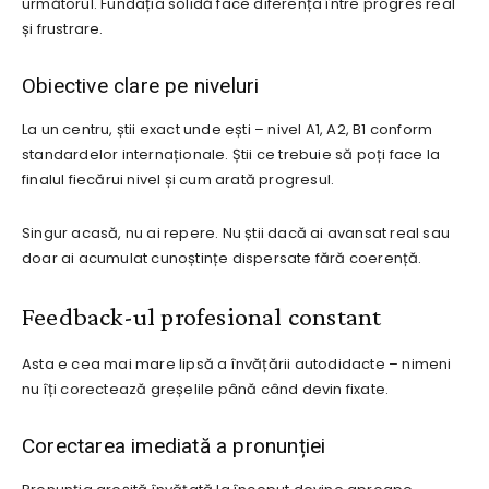
următorul. Fundația solidă face diferența între progres real
și frustrare.
Obiective clare pe niveluri
La un centru, știi exact unde ești – nivel A1, A2, B1 conform
standardelor internaționale. Știi ce trebuie să poți face la
finalul fiecărui nivel și cum arată progresul.
Singur acasă, nu ai repere. Nu știi dacă ai avansat real sau
doar ai acumulat cunoștințe dispersate fără coerență.
Feedback-ul profesional constant
Asta e cea mai mare lipsă a învățării autodidacte – nimeni
nu îți corectează greșelile până când devin fixate.
Corectarea imediată a pronunției