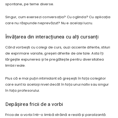
spontane, pe teme diverse.
Singur, cum exersezi conversația? Cu oglinda? Cu aplicația
care nu răspunde neprevăzut? Nu e același lucru.
Învățarea din interacțiunea cu alți cursanți
Când vorbești cu colegi de curs, auzi accente diferite, stiluri
de exprimare variate, greșeli diferite de ale tale. Asta îți
lărgește expunerea și te pregătește pentru diversitatea
limbii reale.
Plus că e mai puțin intimidant să greșești în fața colegilor
care sunt la același nivel decât în fața unui nativ sau singur
în fața profesorului.
Depășirea fricii de a vorbi
Frica de a vorbi într-o limbă străină e reală și paralizantă.