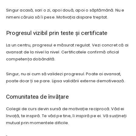
Singur acasă, sari o zi, apoi două, apoi o săptămână. Nu e
nimeni căruia să îi pese. Motivația dispare treptat.
Progresul vizibil prin teste și certificate
La un centru, progresul e măsurat regulat. Vezi concret că ai
avansat de la nivel la nivel. Certificatele confirmă oficial
competența dobândită.
Singur, nu ai cum să validezi progresul. Poate ai avansat,
poate doar ți se pare. Lipsa validării externe demotivează.
Comunitatea de învățare
Colegii de curs devin sursă de motivație reciprocă. Văd ei
învață, te inspiră. Te văd pe tine, îi inspiră pe ei. Vă susțineți
mutual prin momentele dificile.