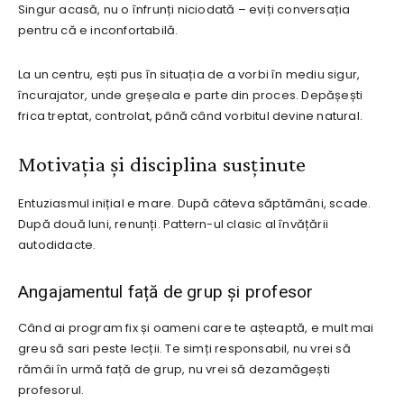
Singur acasă, nu o înfrunți niciodată – eviți conversația
pentru că e inconfortabilă.
La un centru, ești pus în situația de a vorbi în mediu sigur,
încurajator, unde greșeala e parte din proces. Depășești
frica treptat, controlat, până când vorbitul devine natural.
Motivația și disciplina susținute
Entuziasmul inițial e mare. După câteva săptămâni, scade.
După două luni, renunți. Pattern-ul clasic al învățării
autodidacte.
Angajamentul față de grup și profesor
Când ai program fix și oameni care te așteaptă, e mult mai
greu să sari peste lecții. Te simți responsabil, nu vrei să
rămâi în urmă față de grup, nu vrei să dezamăgești
profesorul.