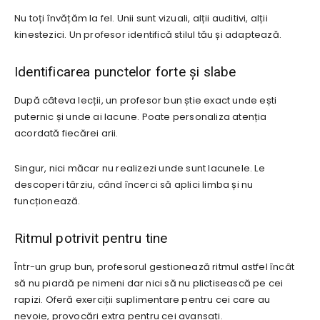
Nu toți învățăm la fel. Unii sunt vizuali, alții auditivi, alții
kinestezici. Un profesor identifică stilul tău și adaptează.
Identificarea punctelor forte și slabe
După câteva lecții, un profesor bun știe exact unde ești
puternic și unde ai lacune. Poate personaliza atenția
acordată fiecărei arii.
Singur, nici măcar nu realizezi unde sunt lacunele. Le
descoperi târziu, când încerci să aplici limba și nu
funcționează.
Ritmul potrivit pentru tine
Într-un grup bun, profesorul gestionează ritmul astfel încât
să nu piardă pe nimeni dar nici să nu plictisească pe cei
rapizi. Oferă exerciții suplimentare pentru cei care au
nevoie, provocări extra pentru cei avansați.