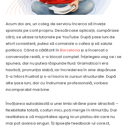
Acum doi ani, un coleg de serviciu încerca să învețe
spaniola pe cont propriu. Descărcase aplicații, cumpărase
cărți, se uitase la tutoriale pe YouTube. După șase luni de
efort consistent, putea să comande o cafea și să salute
politicos. Când a călătorit în
Barcelona
și a încercat o
conversație reală, s-a blocat complet. Înțelegea vag ce i se
spunea, dar nu putea răspunde fluid. Gramatica îi era
haotică, pronunția slabă, iar încrederea în sine dispăruse.
S-a întors frustrat și s-a înscris la cursuri structurate. După
alte șase luni, dar cu îndrumare profesională, vorbea
incomparabil mai bine.
Învățarea autodidactă a unei limbi străine pare atractivă –
flexibilitate totală, costuri mici, poți merge în ritmul tău. Dar
realitatea e că majoritatea ajung la un platou din care nu
mai pot avansa singuri. Îți lipsește feedback-ul corect,