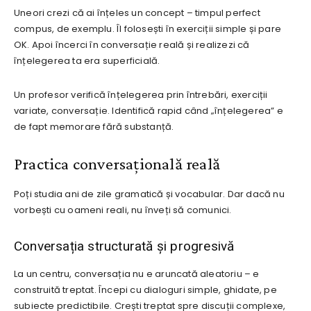
Uneori crezi că ai înțeles un concept – timpul perfect
compus, de exemplu. Îl folosești în exerciții simple și pare
OK. Apoi încerci în conversație reală și realizezi că
înțelegerea ta era superficială.
Un profesor verifică înțelegerea prin întrebări, exerciții
variate, conversație. Identifică rapid când „înțelegerea” e
de fapt memorare fără substanță.
Practica conversațională reală
Poți studia ani de zile gramatică și vocabular. Dar dacă nu
vorbești cu oameni reali, nu înveți să comunici.
Conversația structurată și progresivă
La un centru, conversația nu e aruncată aleatoriu – e
construită treptat. Începi cu dialoguri simple, ghidate, pe
subiecte predictibile. Crești treptat spre discuții complexe,