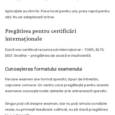
Aplicațiile au ritm fix. Prea încet pentru unii, prea rapid pentru
alții. Nu se adaptează la tine.
Pregătirea pentru certificări
internaționale
Dacă vrei certificat recunoscut internațional – TOEFL, IELTS,
DELF, Goethe – pregătirea de acasă e insuficientă.
Cunoașterea formatului examenului
Fiecare examen are format specific, tipuri de întrebări,
capcane comune. Un centru care pregătește pentru aceste
examene cunoaște toate detaliile și te antrenează specific.
Singur poți citi despre examen, dar nu poți simula condițiile
reale, nu primești feedback calificat, nu știi dacă pregătirea