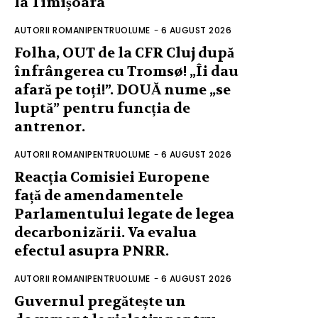
la Timișoara
AUTORII ROMANIPENTRUOLUME
-
6 AUGUST 2026
Folha, OUT de la CFR Cluj după
înfrângerea cu Tromsø! „Îi dau
afară pe toți!”. DOUĂ nume „se
luptă” pentru funcția de
antrenor.
AUTORII ROMANIPENTRUOLUME
-
6 AUGUST 2026
Reacția Comisiei Europene
față de amendamentele
Parlamentului legate de legea
decarbonizării. Va evalua
efectul asupra PNRR.
AUTORII ROMANIPENTRUOLUME
-
6 AUGUST 2026
Guvernul pregătește un