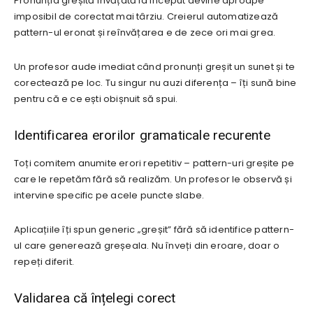
Pronunția greșită învățată la început devine aproape
imposibil de corectat mai târziu. Creierul automatizează
pattern-ul eronat și reînvățarea e de zece ori mai grea.
Un profesor aude imediat când pronunți greșit un sunet și te
corectează pe loc. Tu singur nu auzi diferența – îți sună bine
pentru că e ce ești obișnuit să spui.
Identificarea erorilor gramaticale recurente
Toți comitem anumite erori repetitiv – pattern-uri greșite pe
care le repetăm fără să realizăm. Un profesor le observă și
intervine specific pe acele puncte slabe.
Aplicațiile îți spun generic „greșit” fără să identifice pattern-
ul care generează greșeala. Nu înveți din eroare, doar o
repeți diferit.
Validarea că înțelegi corect