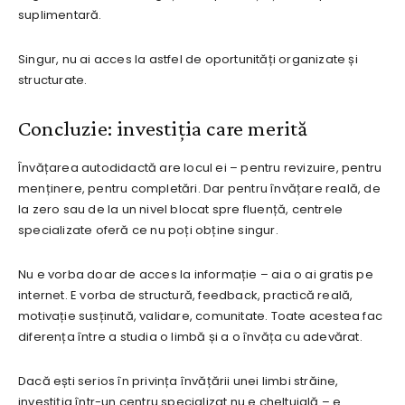
suplimentară.
Singur, nu ai acces la astfel de oportunități organizate și
structurate.
Concluzie: investiția care merită
Învățarea autodidactă are locul ei – pentru revizuire, pentru
menținere, pentru completări. Dar pentru învățare reală, de
la zero sau de la un nivel blocat spre fluență, centrele
specializate oferă ce nu poți obține singur.
Nu e vorba doar de acces la informație – aia o ai gratis pe
internet. E vorba de structură, feedback, practică reală,
motivație susținută, validare, comunitate. Toate acestea fac
diferența între a studia o limbă și a o învăța cu adevărat.
Dacă ești serios în privința învățării unei limbi străine,
investiția într-un centru specializat nu e cheltuială – e