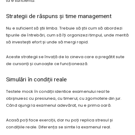
ta e suficientă.
Strategii de răspuns și time management
Nu e suficient să știi limba. Trebuie să știi cum să abordezi
tipurile de întrebări, cum să îți organizezi timpul, unde merită
să investești efort și unde să mergi rapid.
Aceste strategii se învață de la cineva care a pregătit sute
de cursanți și cunoaște ce funcționează.
Simulări în condiții reale
Testele mock în condiții identice examenului real te
obișnuiesc cu presiunea, cu timerul, cu zgomotele din jur.
Când ajungi la examenul adevărat, nu e prima oară.
Acasă poți face exerciții, dar nu poți replica stresul și
condițiile reale. Diferența se simte la examenul real.