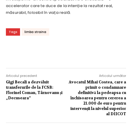
accelerator care te duce de la intenție la rezultat real,
măsurabil, folosibil în viața reală.
Tags
limba straina
Articolul precedent
Articolul următor
Gigi Becali a dezvăluit
Avocatul Mihai Costea, care a
transferurile de la FCSB:
primit o condamnare
Florinel Coman, Târnovanu și
definitivă la pedeapsa cu
„Decuseara”
închisoarea pentru cererea a
21.000 de euro pentru
intervenții la nivelul superior
al DIICOT