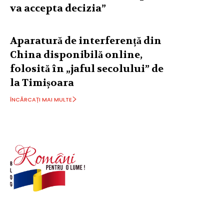
va accepta decizia”
Aparatură de interferență din
China disponibilă online,
folosită în „jaful secolului” de
la Timișoara
ÎNCĂRCAȚI MAI MULTE
© Acest site este creat si administrat de
romanipentruolume.ro
. Toate drepturile rezervate.