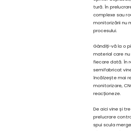
tură. În prelucr
complexe sau rou
monitorizării nu 
procesului.
Gândiți-vă la o p
material care nu
fiecare dată. În r
semifabricat vine 
încălzește mai re
monitorizare, CN
reacționeze.
De aici vine și t
prelucrare contro
spui scula merge