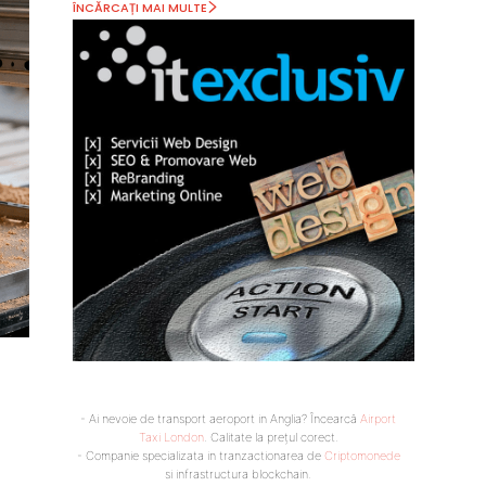
ÎNCĂRCAȚI MAI MULTE
- Ai nevoie de transport aeroport in Anglia? Încearcă
Airport
Taxi London
. Calitate la prețul corect.
- Companie specializata in tranzactionarea de
Criptomonede
si infrastructura blockchain.