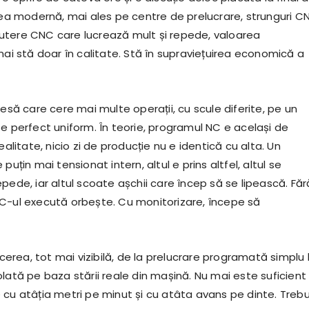
area modernă, mai ales pe centre de prelucrare, strunguri C
tere CNC care lucrează mult și repede, valoarea
mai stă doar în calitate. Stă în supraviețuirea economică a
iesă care cere mai multe operații, cu scule diferite, pe un
 e perfect uniform. În teorie, programul NC e același de
ealitate, nicio zi de producție nu e identică cu alta. Un
puțin mai tensionat intern, altul e prins altfel, altul se
pede, iar altul scoate așchii care încep să se lipească. Făr
C-ul execută orbește. Cu monitorizare, începe să
recerea, tot mai vizibilă, de la prelucrare programată simplu 
lată pe baza stării reale din mașină. Nu mai este suficient
 cu atâția metri pe minut și cu atâta avans pe dinte. Trebu