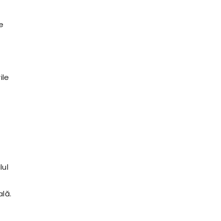
e
ile
lul
lă.