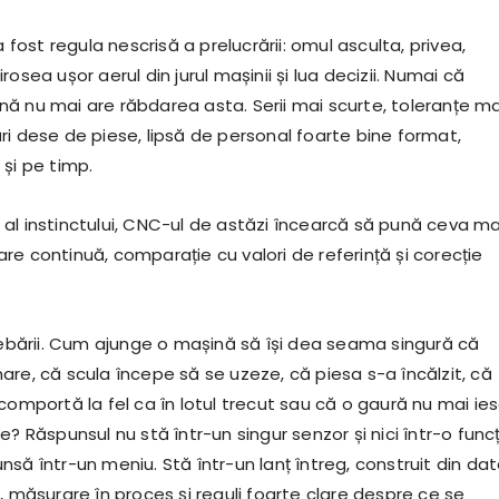
a fost regula nescrisă a prelucrării: omul asculta, privea,
rosea ușor aerul din jurul mașinii și lua decizii. Numai că
ă nu mai are răbdarea asta. Serii mai scurte, toleranțe ma
ri dese de piese, lipsă de personal foarte bine format,
și pe timp.
 și al instinctului, CNC-ul de astăzi încearcă să pună ceva ma
re continuă, comparație cu valori de referință și corecție
trebării. Cum ajunge o mașină să își dea seama singură că
are, că scula începe să se uzeze, că piesa s-a încălzit, că
comportă la fel ca în lotul trecut sau că o gaură nu mai ie
e? Răspunsul nu stă într-un singur senzor și nici într-o func
să într-un meniu. Stă într-un lanț întreg, construit din dat
, măsurare în proces și reguli foarte clare despre ce se