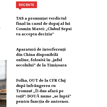
RECENTE
TAS a pronunțat verdictul
n
final în cazul de dopaj al lui
Cosmin Matei: „Clubul Sepsi
va accepta decizia”
Aparatură de interferență
din China disponibilă
online, folosită în „jaful
secolului” de la Timișoara
Folha, OUT de la CFR Cluj
după înfrângerea cu
Tromsø! „Îi dau afară pe
toți!”. DOUĂ nume „se luptă”
pentru funcția de antrenor.