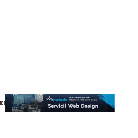
Cultura si Entertainment
Home & Deco
Tech