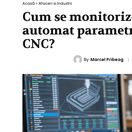
Acasă
Afaceri si Industrii
Cum se monitorize
automat parametri
CNC?
By
Marcel Pribeag
AFACERI SI INDUSTRII