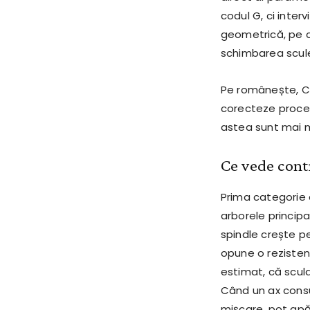
codul G, ci inter
geometrică, pe c
schimbarea sculei 
Pe românește, CN
corecteze procesu
astea sunt mai m
Ce vede contr
Prima categorie d
arborele principa
spindle crește p
opune o rezisten
estimat, că scul
Când un ax cons
mișcare, pot apă