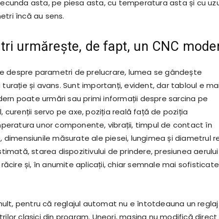
 secunda asta, pe piesa asta, cu temperatura asta și cu uz
etri încă au sens.
tri urmărește, de fapt, un CNC mode
e despre parametri de prelucrare, lumea se gândește
 turație și avans. Sunt importanți, evident, dar tabloul e ma
ern poate urmări sau primi informații despre sarcina pe
, curenții servo pe axe, poziția reală față de poziția
ratura unor componente, vibrații, timpul de contact în
e, dimensiunile măsurate ale piesei, lungimea și diametrul r
estimată, starea dispozitivului de prindere, presiunea aerului
 răcire și, în anumite aplicații, chiar semnale mai sofisticate
lt, pentru că reglajul automat nu e întotdeauna un reglaj
rilor clasici din program. Uneori, mașina nu modifică direct