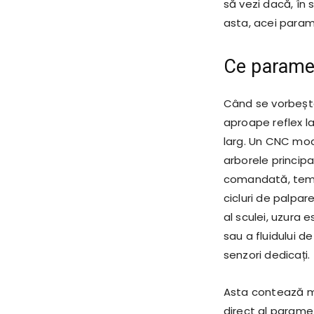
să vezi dacă, în
asta, acei param
Ce parame
Când se vorbeșt
aproape reflex la
larg. Un CNC mod
arborele principal
comandată, tempe
cicluri de palpar
al sculei, uzura 
sau a fluidului de
senzori dedicați.
Asta contează mu
direct al paramet