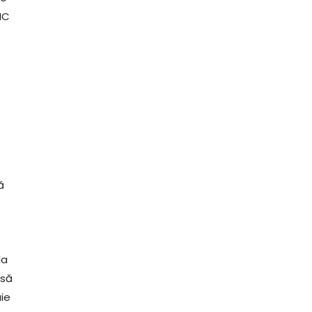
NC
ă
la
 să
ie