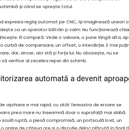
schimbă și când se oprește totul.
 expresia reglaj automat pe CNC, își imaginează uneori o
ește ca un operator bătrân și calm. Nu funcționează chia
hicește. El compară. Vede o valoare, o pune lângă alta, ap
, o curbă de compensare, un offset, o interdicție. E mai puți
re, dar, sincer, aici stă și forța lui. Nu obosește, nu se
 să verifice al zecelea reper din schimb.
torizarea automată a devenit aproap
de așchiere e mai rapid, cu atât fereastra de eroare se
avans prea mare nu înseamnă doar o suprafață mai slabă.
sculă ruptă, o piesă compromisă, un portsculă lovit, un
 o oprire de câteva ore și o discuție deloc plăcută la final 