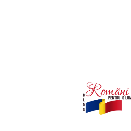
Afaceri si Industrii
Diverse noutati
Sanatate / Hobby