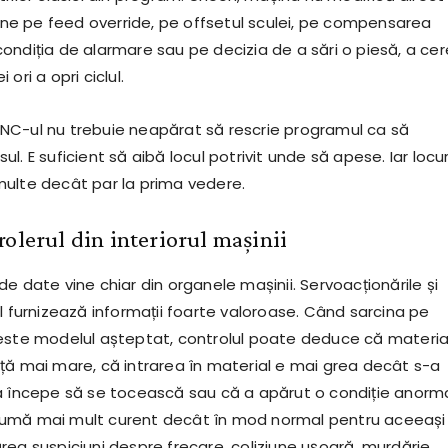
vine pe feed override, pe offsetul sculei, pe compensarea
ondiția de alarmare sau pe decizia de a sări o piesă, a cer
ori a opri ciclul.
C-ul nu trebuie neapărat să rescrie programul ca să
l. E suficient să aibă locul potrivit unde să apese. Iar locur
ulte decât par la prima vedere.
olerul din interiorul mașinii
e date vine chiar din organele mașinii. Servoacționările și
l furnizează informații foarte valoroase. Când sarcina pe
este modelul așteptat, controlul poate deduce că materia
ță mai mare, că intrarea în material e mai grea decât s-a
a începe să se tocească sau că a apărut o condiție anorma
umă mai mult curent decât în mod normal pentru aceeași
rea suspiciuni despre frecare, coliziune ușoară, murdărie,