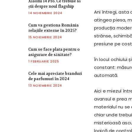
Xiaomi 14 Pro. Ce trebuie să
știi despre noul flagship
Ani întregi, asta 
14 NOIEMBRIE 2024
atingea piesa, mi
Cum va gestiona România
producția modern
relațiile externe în 2025?
strânse, schimbă
15 NOIEMBRIE 2024
presiune pe cost 
Cum se face plata pentru o
asigurare de sănătate?
În locul ochiului
1 FEBRUARIE 2025
constant: măsura
Cele mai apreciate branduri
automată.
de parfumuri în 2024
13 NOIEMBRIE 2024
Aici e miezul în
avansul e prea m
materialul nu se 
chiar unde trebui
misterioasă ascun
logică de control