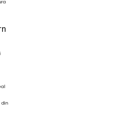
ura
rn
i
eal
 din