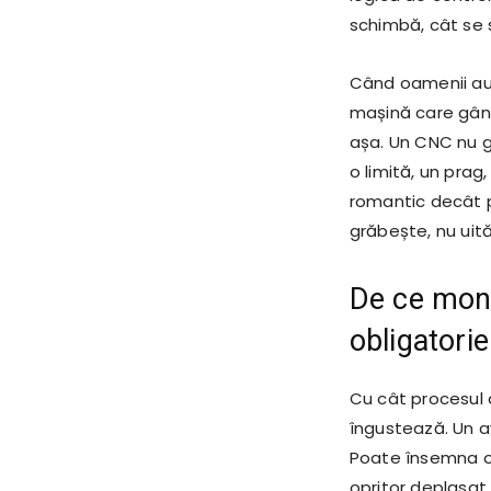
schimbă, cât se 
Când oamenii aud
mașină care gând
așa. Un CNC nu g
o limită, un prag
romantic decât pa
grăbește, nu uită
De ce moni
obligatorie
Cu cât procesul 
îngustează. Un 
Poate însemna o 
opritor deplasat,