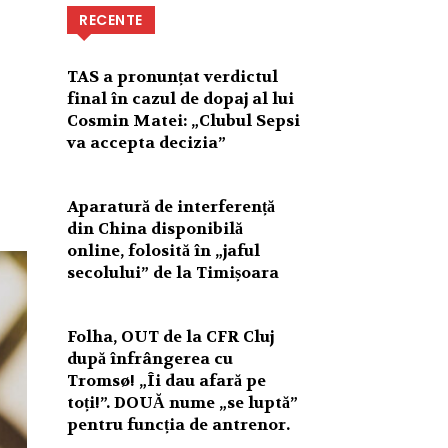
RECENTE
TAS a pronunțat verdictul
final în cazul de dopaj al lui
Cosmin Matei: „Clubul Sepsi
va accepta decizia”
Aparatură de interferență
din China disponibilă
online, folosită în „jaful
secolului” de la Timișoara
Folha, OUT de la CFR Cluj
după înfrângerea cu
Tromsø! „Îi dau afară pe
toți!”. DOUĂ nume „se luptă”
pentru funcția de antrenor.