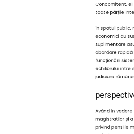
Concomitent, ei ș
toate părțile int
În spațiul public,
economici au sus
suplimentare asup
abordare rapidă 
funcționării sist
echilibrului într
judiciare rămâne 
perspective
Având în vedere o
magistraților și a
privind pensiile 