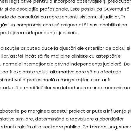
nerii legislative pentru a încorpora observațiile și preocupăr
și de asociațiile profesionale. Este posibil ca Guvernul să
nde de consultări cu reprezentanții sistemului judiciar, în
găsi un compromis care să asigure atât sustenabilitatea
i protejarea independenței judiciare.
iscuțiile ar putea duce la ajustări ale criteriilor de calcul și
ilor, astfel încât să fie mai bine aliniate cu așteptările
cu normele internaționale privind independența judiciară. De
ea fi explorate soluții alternative care să nu afecteze
și motivația profesională a magistraților, cum ar fi
raduală a modificărilor sau introducerea unor mecanisme
dezbaterile pe marginea acestui proiect ar putea influența și
egislative similare, determinând o reevaluare a abordărilor
 structurale în alte sectoare publice. Pe termen lung, succ