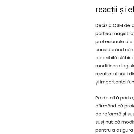
reacții și 
Decizia CSM de a
partea magistrațil
profesionale ale 
considerând că ac
o posibilă slăbire
modificare legisl
rezultatul unui d
și importanța func
Pe de altă parte
afirmând că proi
de reformă și su
susținut că modif
pentru a asigura 