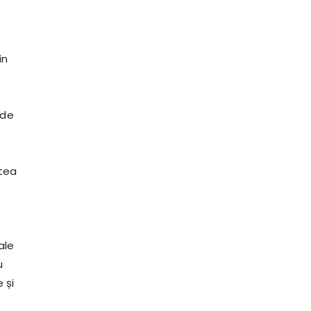
in
 de
atea
ale
u
 și