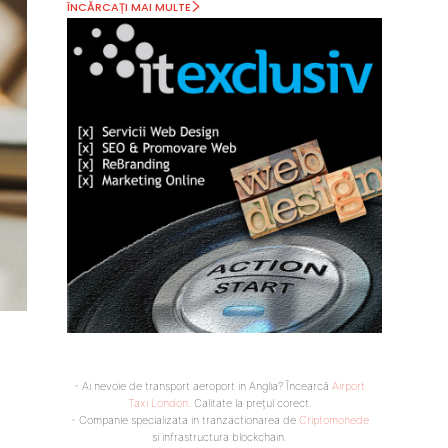
ÎNCĂRCAȚI MAI MULTE
- Ai nevoie de transport aeroport in Anglia? Încearcă
Airport
Taxi London
. Calitate la prețul corect.
- Companie specializata in tranzactionarea de
Criptomonede
si infrastructura blockchain.