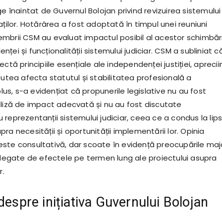
ge înaintat de Guvernul Bolojan privind revizuirea sistemului
aților. Hotărârea a fost adoptată în timpul unei reuniuni
mbrii CSM au evaluat impactul posibil al acestor schimbăr
ței și funcționalității sistemului judiciar. CSM a subliniat c
ectă principiile esențiale ale independenței justiției, aprecii
putea afecta statutul și stabilitatea profesională a
plus, s-a evidențiat că propunerile legislative nu au fost
aliză de impact adecvată și nu au fost discutate
reprezentanții sistemului judiciar, ceea ce a condus la lip
ra necesității și oportunității implementării lor. Opinia
ste consultativă, dar scoate în evidență preocupările maj
r legate de efectele pe termen lung ale proiectului asupra
r.
despre inițiativa Guvernului Bolojan