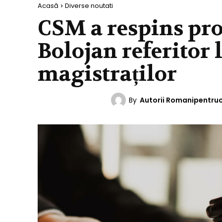
Acasă
Diverse noutati
CSM a respins pro
Bolojan referitor 
magistraților
By
Autorii Romanipentru
DIVERSE NOUTATI