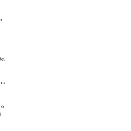
.
e
de,
tru
 o
l