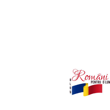
Afaceri si Industrii
Diverse noutati
Sanatate / Hobby