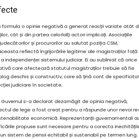
efecte
 formula o opinie negativă a generat reacții variate atât d
or, cât și din partea celorlalți actori implicați. Asociațiile
judecătorilor și procurorilor au salutat poziția CSM,
easta reflectă îngrijorările legitime ale magistraților față
 a independenței sistemului judiciar. Ei au subliniat că orice
ativă care afectează statutul magistraților trebuie să fie
ialog deschis și constructiv, care să țină cont de specificit
ției judiciare în societate.
, Guvernul s-a declarat dezamăgit de opinia negativă,
ectul de lege a fost creat pentru a răspunde unor nevoi re
stenabilitate economică. Reprezentanții guvernamentali a
icările propuse sunt necesare pentru a corecta inechitățile
un sistem de pensii echitabil și sustenabil pe termen lung.