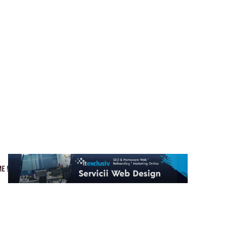
Cultura si Entertainment
Home & Deco
Tech