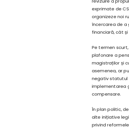
revizuire a propu
exprimate de CSM 
organizeze noi ru
încercarea de a 
financiară, cât ș
Pe termen scurt, d
plafonare a pensi
magistraților și 
asemenea, ar put
negativ statutul 
implementarea g
compensare.
În plan politic, 
alte inițiative l
privind reformele