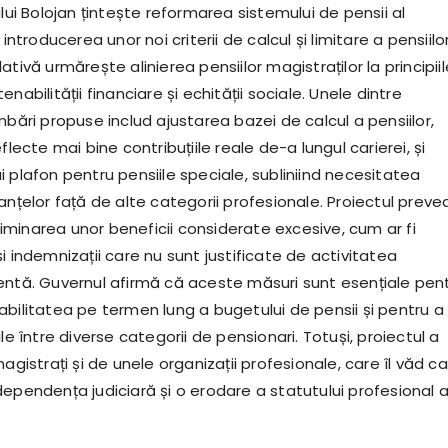
ului Bolojan țintește reformarea sistemului de pensii al
 introducerea unor noi criterii de calcul și limitare a pensiilor
ativă urmărește alinierea pensiilor magistraților la principiil
nabilității financiare și echității sociale. Unele dintre
mbări propuse includ ajustarea bazei de calcul a pensiilor,
flecte mai bine contribuțiile reale de-a lungul carierei, și
 plafon pentru pensiile speciale, subliniind necesitatea
anțelor față de alte categorii profesionale. Proiectul preve
minarea unor beneficii considerate excesive, cum ar fi
i indemnizații care nu sunt justificate de activitatea
entă. Guvernul afirmă că aceste măsuri sunt esențiale pen
abilitatea pe termen lung a bugetului de pensii și pentru a
ile între diverse categorii de pensionari. Totuși, proiectul a
magistrați și de unele organizații profesionale, care îl văd ca
ependența judiciară și o erodare a statutului profesional a