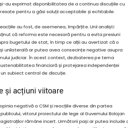
i-au exprimat disponibilitatea de a continua discuțiile cu
eresate pentru a găsi soluții acceptabile și echitabile.
 reacțiile au fost, de asemenea, împărțite. Unii analiști
ținut că reforma este necesară pentru a evita presiuni
ra bugetului de stat, în timp ce alții au avertizat că o
și unilaterală ar putea avea consecințe negative asupra
emului judiciar. În acest context, dezbaterea pe tema
e sustenabilitatea financiară și protejarea independenței
un subiect central de discuție.
 și acțiuni viitoare
pinia negativă a CSM și reacțiile diverse din partea
 publicului, viitorul proiectului de lege al Guvernului Bolojan
magistraților rămâne incert. Următorii pași ar putea include 