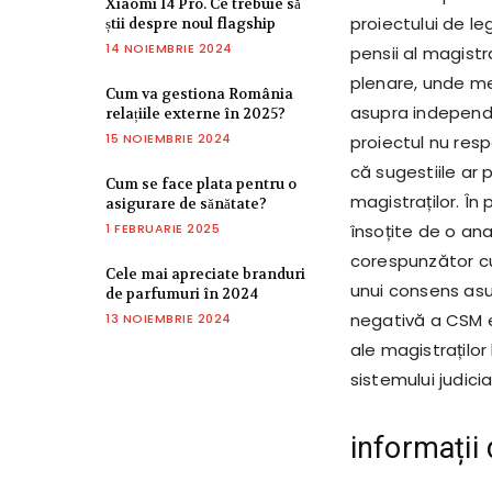
Xiaomi 14 Pro. Ce trebuie să
proiectului de le
știi despre noul flagship
14 NOIEMBRIE 2024
pensii al magistr
plenare, unde me
Cum va gestiona România
asupra independen
relațiile externe în 2025?
15 NOIEMBRIE 2024
proiectul nu resp
că sugestiile ar 
Cum se face plata pentru o
magistraților. În 
asigurare de sănătate?
1 FEBRUARIE 2025
însoțite de o an
corespunzător cu 
Cele mai apreciate branduri
unui consens asup
de parfumuri în 2024
negativă a CSM e
13 NOIEMBRIE 2024
ale magistrațilo
sistemului judicia
informații 