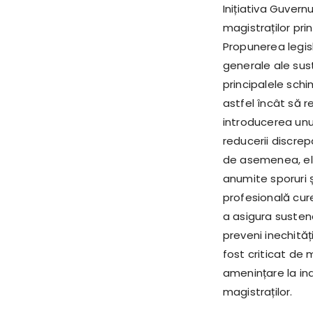
Inițiativa Guvern
magistraților prin
Propunerea legisl
generale ale suste
principalele schi
astfel încât să re
introducerea unui
reducerii discrep
de asemenea, eli
anumite sporuri ș
profesională cur
a asigura susten
preveni inechităț
fost criticat de 
amenințare la ind
magistraților.