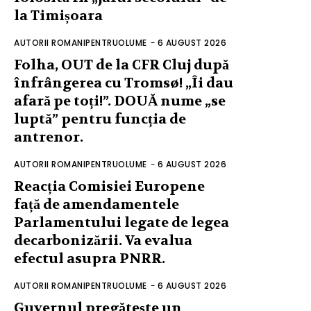
la Timișoara
AUTORII ROMANIPENTRUOLUME
-
6 AUGUST 2026
Folha, OUT de la CFR Cluj după
înfrângerea cu Tromsø! „Îi dau
afară pe toți!”. DOUĂ nume „se
luptă” pentru funcția de
antrenor.
AUTORII ROMANIPENTRUOLUME
-
6 AUGUST 2026
Reacția Comisiei Europene
față de amendamentele
Parlamentului legate de legea
decarbonizării. Va evalua
efectul asupra PNRR.
AUTORII ROMANIPENTRUOLUME
-
6 AUGUST 2026
Guvernul pregătește un