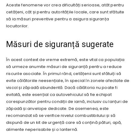
Aceste fenomene vor crea dificultăți serioase, atât pentru
cetățeni, cât și pentru autoritățile locale, care sunt sfătuite
să ia măsuri preventive pentru a asigura siguranța
locuitorilor.
Măsuri de siguranță sugerate
În acest context de vreme extremă, este vital ca populația
să urmeze anumite măsuri de siguranță pentru a reduce
riscurile asociate. În primul rând, cetățenii sunt sfătuiți să
evite călătoriile neesențiale, în special în zonele afectate de
viscol și zăpadă abundentă. Dacă călătoria nu poate fi
evitată, este esențial ca autovehiculul să fie echipat
corespunzător pentru condiții de iarnă, inclusiv cu lanțuri de
zăpadă și anvelope dedicate. De asemenea, este
recomandat să se verifice nivelul combustibilului și să
dispună de un kit de urgență care să conțină pături, apă,
alimente neperisabile și o lanternă.