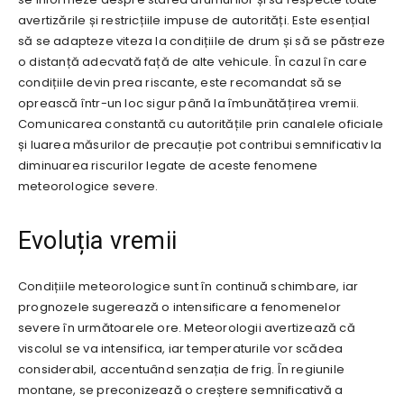
avertizările și restricțiile impuse de autorități. Este esențial
să se adapteze viteza la condițiile de drum și să se păstreze
o distanță adecvată față de alte vehicule. În cazul în care
condițiile devin prea riscante, este recomandat să se
oprească într-un loc sigur până la îmbunătățirea vremii.
Comunicarea constantă cu autoritățile prin canalele oficiale
și luarea măsurilor de precauție pot contribui semnificativ la
diminuarea riscurilor legate de aceste fenomene
meteorologice severe.
Evoluția vremii
Condițiile meteorologice sunt în continuă schimbare, iar
prognozele sugerează o intensificare a fenomenelor
severe în următoarele ore. Meteorologii avertizează că
viscolul se va intensifica, iar temperaturile vor scădea
considerabil, accentuând senzația de frig. În regiunile
montane, se preconizează o creștere semnificativă a