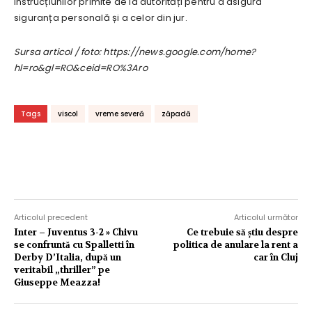
instrucțiunilor primite de la autorități pentru a asigura
siguranța personală și a celor din jur.
Sursa articol / foto: https://news.google.com/home?
hl=ro&gl=RO&ceid=RO%3Aro
Tags
viscol
vreme severă
zăpadă
Articolul precedent
Articolul următor
Inter – Juventus 3-2 » Chivu
Ce trebuie să știu despre
se confruntă cu Spalletti în
politica de anulare la rent a
Derby D’Italia, după un
car în Cluj
veritabil „thriller” pe
Giuseppe Meazza!