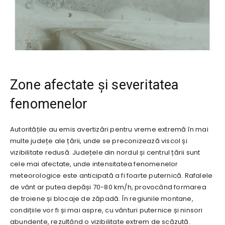
Zone afectate și severitatea
fenomenelor
Autoritățile au emis avertizări pentru vreme extremă în mai
multe județe ale țării, unde se preconizează viscol și
vizibilitate redusă. Județele din nordul și centrul țării sunt
cele mai afectate, unde intensitatea fenomenelor
meteorologice este anticipată a fi foarte puternică. Rafalele
de vânt ar putea depăși 70-80 km/h, provocând formarea
de troiene și blocaje de zăpadă. În regiunile montane,
condițiile vor fi și mai aspre, cu vânturi puternice și ninsori
abundente, rezultând o vizibilitate extrem de scăzută.