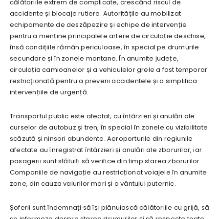
călătoriile extrem de complicate, crescând riscul de
accidente și blocaje rutiere. Autoritățile au mobilizat
echipamente de deszăpezire și echipe de intervenție
pentru a menține principalele artere de circulație deschise,
însă condițiile rămân periculoase, în special pe drumurile
secundare și în zonele montane. În anumite județe,
circulația camioanelor și a vehiculelor grele a fost temporar
restricționată pentru a preveni accidentele și a simplifica
intervențiile de urgență.
Transportul public este afectat, cu întârzieri și anulări ale
curselor de autobuz și tren, în special în zonele cu vizibilitate
scăzută și ninsori abundente. Aeroporturile din regiunile
afectate au înregistrat întârzieri și anulări ale zborurilor, iar
pasagerii sunt sfătuiți să verifice din timp starea zborurilor.
Companiile de navigație au restricționat voiajele în anumite
zone, din cauza valurilor mari și a vântului puternic.
Șoferii sunt îndemnați să își plănuiască călătoriile cu grijă, să
se informeze despre starea drumurilor și să respecte toate