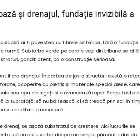
bază și drenajul, fundația invizibilă a
uloasă ar fi povestea cu fibrele sintetice, fără o fundație
 de formă. Sub iarba verde pe care o vezi din tribune se află
straturi, gândit atent, ca o construcție serioasă.
nt îl are drenajul. În partea de jos a structurii există o rețe
rate, acoperite cu pietriș și materiale special alese, care
aie sau apa din irigații și o evacuează rapid. Scopul este 
la suprafață, să nu băltească, ci să treacă prin sol, în ti
imesc umiditatea necesară.
 drenaj, se așază substratul de creștere. Aici lucrurile se
pentru că nu este vorba despre un simplu pământ adus de