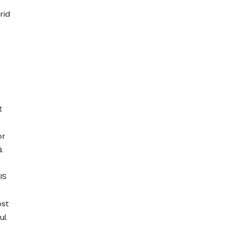
rid
t
or
.
IS
e
ost
ul.