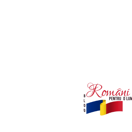
Afaceri si Industrii
Diverse noutati
Sanatate / Hobby