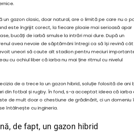
rnice.
un gazon clasic, doar natural, are o limită pe care nu o po
când este îngrijit corect, la fiecare ploaie mai serioasă apar
oase, bucăți de iarbă smulse la intrări mai dure. După un
renul avea nevoie de săptămâni întregi ca să își revină cât
nevoit uneori să caute alt stadion pentru meciuri important
eau cu ochiul liber că iarba nu mai ține ritmul cu nivelul
ecizia de a trece la un gazon hibrid, soluție folosită de ani 
i din fotbal și rugby. În fond, s-a acceptat ideea că iarba
ste de mult doar o chestiune de grădinărit, ci un domeniu 
e întâlnește cu ingineria.
ă, de fapt, un gazon hibrid