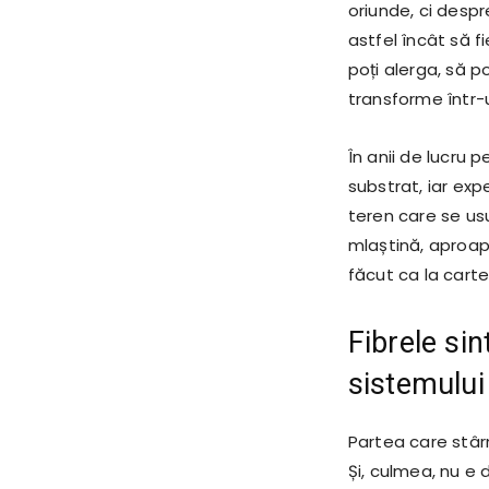
oriunde, ci desp
astfel încât să f
poți alerga, să p
transforme într-
În anii de lucru 
substrat, iar ex
teren care se us
mlaștină, aproap
făcut ca la carte
Fibrele sin
sistemului
Partea care stâr
Și, culmea, nu e 