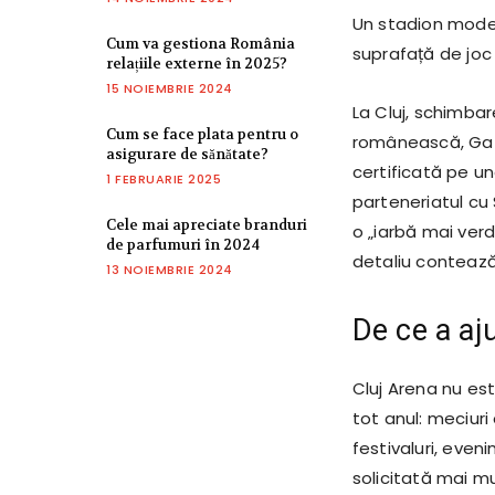
Un stadion moder
Cum va gestiona România
suprafață de joc 
relațiile externe în 2025?
15 NOIEMBRIE 2024
La Cluj, schimba
Cum se face plata pentru o
românească, Gazo
asigurare de sănătate?
certificată pe un
1 FEBRUARIE 2025
parteneriatul cu 
Cele mai apreciate branduri
o „iarbă mai verde
de parfumuri în 2024
detaliu contează
13 NOIEMBRIE 2024
De ce a aj
Cluj Arena nu est
tot anul: meciuri
festivaluri, even
solicitată mai m