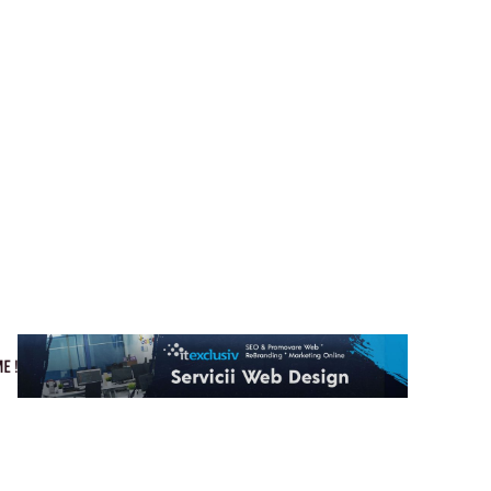
Cultura si Entertainment
Home & Deco
Tech