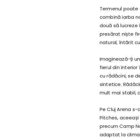
Termenul poate su
combină iarba nat
două să lucreze 
presărat niște f
natural, întărit c
Imaginează-ți un 
fierul din interior
cu rădăcini, se d
sintetice. Rădăci
mult mai stabil, 
Pe Cluj Arena s-a
Pitches, aceeași 
precum Camp Nou 
adaptat la climat