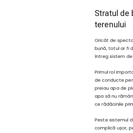
Stratul de 
terenului
Oricât de spectac
bună, totul ar fi
întreg sistem de 
Primul rol importa
de conducte perfo
preiau apa de plo
apa să nu rămână 
ce rădăcinile pr
Peste sistemul de
complică ușor, 