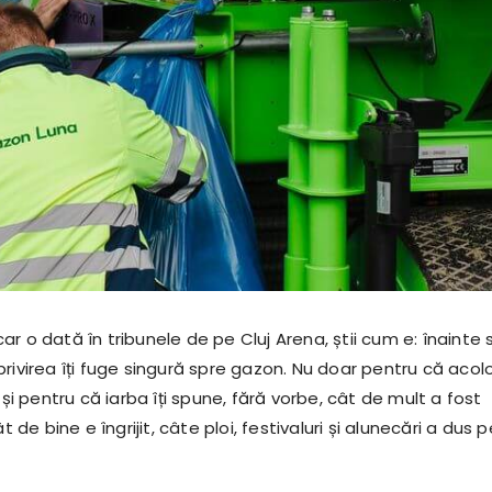
r o dată în tribunele de pe Cluj Arena, știi cum e: înainte 
rivirea îți fuge singură spre gazon. Nu doar pentru că acol
i și pentru că iarba îți spune, fără vorbe, cât de mult a fost
ât de bine e îngrijit, câte ploi, festivaluri și alunecări a dus p