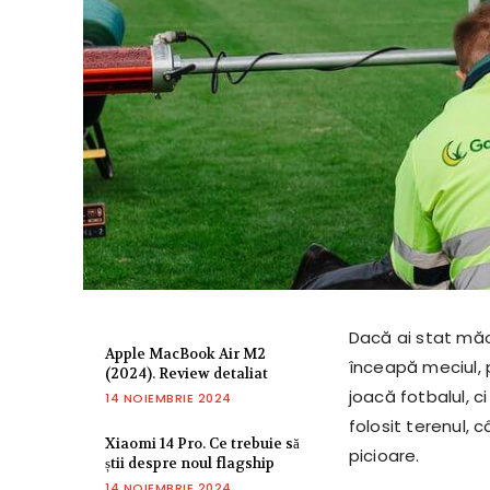
Dacă ai stat măca
Apple MacBook Air M2
înceapă meciul, p
(2024). Review detaliat
joacă fotbalul, c
14 NOIEMBRIE 2024
folosit terenul, c
Xiaomi 14 Pro. Ce trebuie să
picioare.
știi despre noul flagship
14 NOIEMBRIE 2024