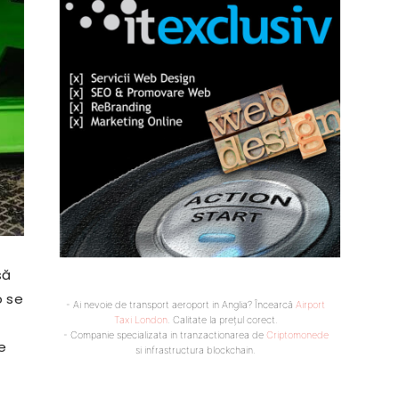
să
o se
- Ai nevoie de transport aeroport in Anglia? Încearcă
Airport
Taxi London
. Calitate la prețul corect.
- Companie specializata in tranzactionarea de
Criptomonede
e
si infrastructura blockchain.