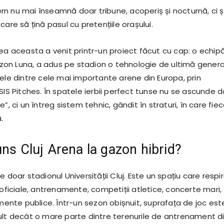
n nu mai înseamnă doar tribune, acoperiș și nocturnă, ci ș
care să țină pasul cu pretențiile orașului.
rea aceasta a venit printr-un proiect făcut cu cap: o echip
n Luna, a adus pe stadion o tehnologie de ultimă generaț
ele dintre cele mai importante arene din Europa, prin
SIS Pitches. În spatele ierbii perfect tunse nu se ascunde 
”, ci un întreg sistem tehnic, gândit în straturi, în care fie
.
uns Cluj Arena la gazon hibrid?
e doar stadionul Universității Cluj. Este un spațiu care respi
 oficiale, antrenamente, competiții atletice, concerte mari,
imente publice. Într-un sezon obișnuit, suprafața de joc est
ult decât o mare parte dintre terenurile de antrenament d