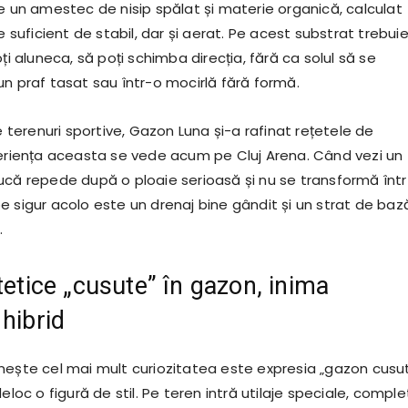
re un amestec de nisip spălat și materie organică, calculat
ie suficient de stabil, dar și aerat. Pe acest substrat trebui
oți aluneca, să poți schimba direcția, fără ca solul să se
un praf tasat sau într-o mocirlă fără formă.
pe terenuri sportive, Gazon Luna și-a rafinat rețetele de
periența aceasta se vede acum pe Cluj Arena. Când vezi un
ucă repede după o ploaie serioasă și nu se transformă înt
e sigur acolo este un drenaj bine gândit și un strat de baz
.
tetice „cusute” în gazon, inima
 hibrid
nește cel mai mult curiozitatea este expresia „gazon cusut
deloc o figură de stil. Pe teren intră utilaje speciale, comple