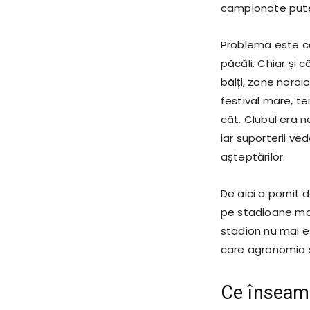
campionate pute
Problema este că 
păcăli. Chiar și 
bălți, zone noroi
festival mare, te
cât. Clubul era 
iar suporterii ved
așteptărilor.
De aici a pornit d
pe stadioane mar
stadion nu mai e
care agronomia s
Ce înseamn