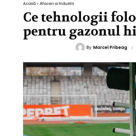
Acasă
Afaceri si Industrii
Ce tehnologii fol
pentru gazonul hi
By
Marcel Pribeag
AFACERI SI INDUSTRII