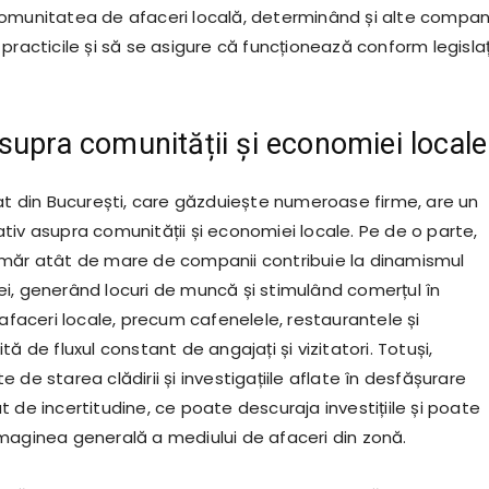
omunitatea de afaceri locală, determinând și alte compani
practicile și să se asigure că funcționează conform legislaț
supra comunității și economiei locale
rat din București, care găzduiește numeroase firme, are un
tiv asupra comunității și economiei locale. Pe de o parte,
măr atât de mare de companii contribuie la dinamismul
i, generând locuri de muncă și stimulând comerțul în
 afaceri locale, precum cafenelele, restaurantele și
tă de fluxul constant de angajați și vizitatori. Totuși,
 de starea clădirii și investigațiile aflate în desfășurare
 de incertitudine, ce poate descuraja investițiile și poate
maginea generală a mediului de afaceri din zonă.