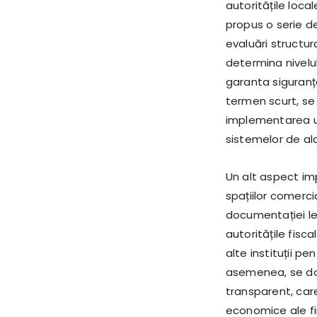
autoritățile local
propus o serie de
evaluări structura
determina nivelul
garanta siguranța
termen scurt, se p
implementarea un
sistemelor de al
Un alt aspect im
spațiilor comerci
documentației leg
autoritățile fisc
alte instituții p
asemenea, se dor
transparent, care
economice ale fi