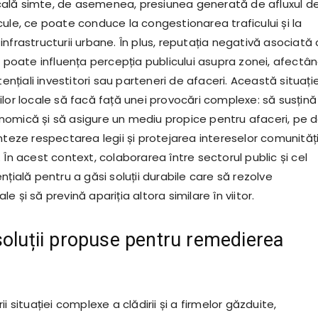
ală simte, de asemenea, presiunea generată de afluxul d
ule, ce poate conduce la congestionarea traficului și la
nfrastructurii urbane. În plus, reputația negativă asociată 
A poate influența percepția publicului asupra zonei, afectâ
tențiali investitori sau parteneri de afaceri. Această situați
lor locale să facă față unei provocări complexe: să susțină
omică și să asigure un mediu propice pentru afaceri, pe 
nteze respectarea legii și protejarea intereselor comunități
 În acest context, colaborarea între sectorul public și cel
nțială pentru a găsi soluții durabile care să rezolve
 și să prevină apariția altora similare în viitor.
soluții propuse pentru remedierea
i situației complexe a clădirii și a firmelor găzduite,