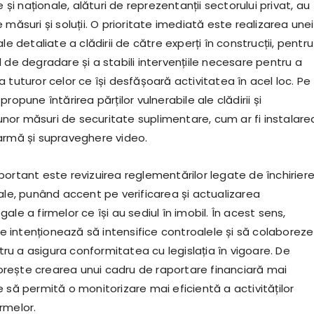
e și naționale, alături de reprezentanții sectorului privat, au
 măsuri și soluții. O prioritate imediată este realizarea unei
le detaliate a clădirii de către experți în construcții, pentru
 de degradare și a stabili intervențiile necesare pentru a
 tuturor celor ce își desfășoară activitatea în acel loc. Pe
ropune întărirea părților vulnerabile ale clădirii și
or măsuri de securitate suplimentare, cum ar fi instalare
armă și supraveghere video.
portant este revizuirea reglementărilor legate de închirier
ale, punând accent pe verificarea și actualizarea
ale a firmelor ce își au sediul în imobil. În acest sens,
ale intenționează să intensifice controalele și să colaboreze
entru a asigura conformitatea cu legislația în vigoare. De
ește crearea unui cadru de raportare financiară mai
 să permită o monitorizare mai eficientă a activităților
rmelor.