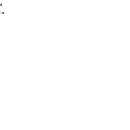
i
iei