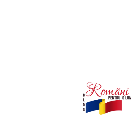
Afaceri si Industrii
Diverse noutati
Sanatate / Hobby