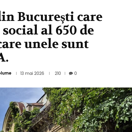
din București care
 social al 650 de
care unele sunt
A.
olume
13 mai 2026
210
0