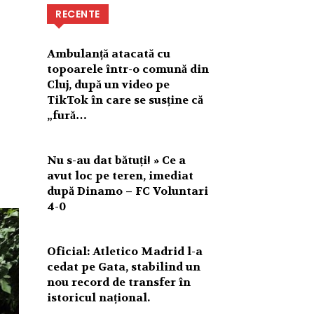
RECENTE
Ambulanță atacată cu
topoarele într-o comună din
Cluj, după un video pe
TikTok în care se susține că
„fură…
Nu s-au dat bătuți! » Ce a
avut loc pe teren, imediat
după Dinamo – FC Voluntari
4-0
Oficial: Atletico Madrid l-a
cedat pe Gata, stabilind un
nou record de transfer în
istoricul național.