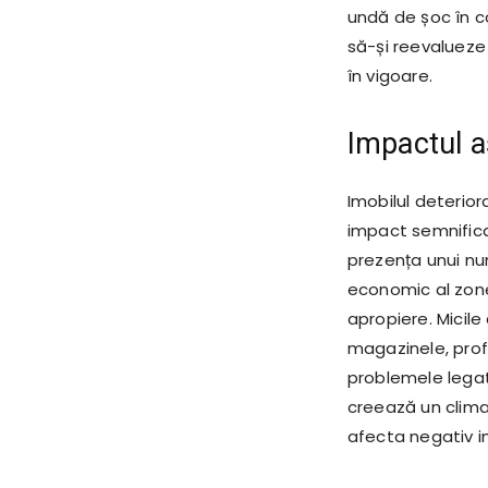
undă de șoc în c
să-și reevalueze 
în vigoare.
Impactul a
Imobilul deterio
impact semnifica
prezența unui nu
economic al zone
apropiere. Micile
magazinele, profi
problemele legate
creează un climat
afecta negativ i