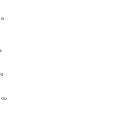
 a
a
ea
 cu