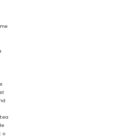
irme
a
ce
st
ând
atea
le
t o