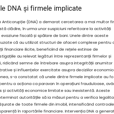
ile DNA și firmele implicate
lă Anticorupție (DNA) a demarat cercetarea a mai multor f
tă clădire, în urma unor suspiciuni referitoare la activități
d evaziune fiscală și spălare de bani. Unele dintre aceste
uzate că au utilizat structuri de afaceri complexe pentru 
i financiare ilicite, beneficiind de rețele extinse de
stigațiile au relevat legături între reprezentanții firmelor și
ci, ridicând semne de întrebare asupra integrității anumitor
rative și influențelor exercitate asupra deciziilor economi
nea, s-a constatat că unele dintre firmele implicate au fo
pentru a acționa ca paravan în operațiuni frauduloase, av
 și activități economice limitate sau inexistentă. Aceste
terminat autoritățile să ia măsuri pentru a verifica legalit
fășurate de toate firmele din imobil, intensificând controale
nsparență în raportările financiare. Intervenția DNA a genera