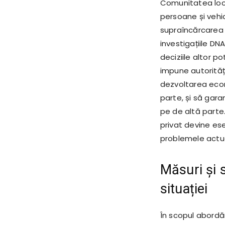
Comunitatea loc
persoane și vehic
supraîncărcarea i
investigațiile DN
deciziile altor po
impune autorități
dezvoltarea econ
parte, și să gara
pe de altă parte.
privat devine ese
problemele actuale
Măsuri și 
situației
În scopul abordări