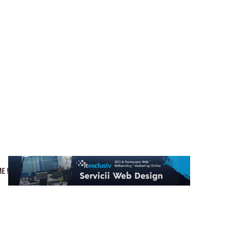
Cultura si Entertainment
Home & Deco
Tech