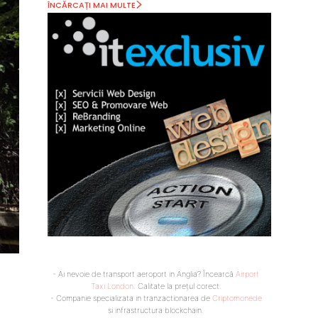
ÎNCĂRCAȚI MAI MULTE
- Ai nevoie de transport aeroport in Anglia? Încearcă
Airport
Taxi London
. Calitate la prețul corect.
- Companie specializata in tranzactionarea de
Criptomonede
si infrastructura blockchain.