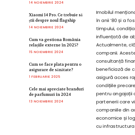
14 NOIEMBRIE 2024
Imobilul menționa
Xiaomi 14 Pro. Ce trebuie să
în anii ’80 și a f
știi despre noul flagship
14 NOIEMBRIE 2024
timpului, condiți
influențată de ab
Cum va gestiona România
Actualmente, clă
relațiile externe în 2025?
15 NOIEMBRIE 2024
companii. Aceste 
consultanță finan
Cum se face plata pentru o
beneficiază de cos
asigurare de sănătate?
1 FEBRUARIE 2025
asigură acces rapi
condițiile precar
Cele mai apreciate branduri
pentru angajații c
de parfumuri în 2024
partenerii care v
13 NOIEMBRIE 2024
companiile din a
economice și logis
cu infrastructura 