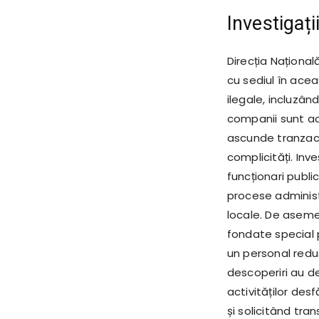
Investigați
Direcția Naționa
cu sediul în aceas
ilegale, incluzân
companii sunt ac
ascunde tranzacți
complicități. Inve
funcționari publi
procese administ
locale. De aseme
fondate special 
un personal redus
descoperiri au de
activităților des
și solicitând tra