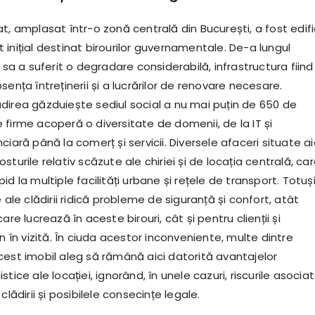
t, amplasat într-o zonă centrală din București, a fost edif
ost inițial destinat birourilor guvernamentale. De-a lungul
a sa a suferit o degradare considerabilă, infrastructura fiind
sența întreținerii și a lucrărilor de renovare necesare.
direa găzduiește sediul social a nu mai puțin de 650 de
firme acoperă o diversitate de domenii, de la IT și
ciară până la comerț și servicii. Diversele afaceri situate ai
turile relativ scăzute ale chiriei și de locația centrală, car
d la multiple facilități urbane și rețele de transport. Totuși
e ale clădirii ridică probleme de siguranță și confort, atât
are lucrează în aceste birouri, cât și pentru clienții și
in în vizită. În ciuda acestor inconveniente, multe dintre
cest imobil aleg să rămână aici datorită avantajelor
tice ale locației, ignorând, în unele cazuri, riscurile asocia
clădirii și posibilele consecințe legale.