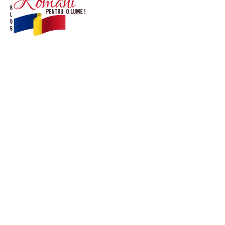
© Acest site este creat si administrat de
romanipentruolume.ro
. Toate drepturile rezervate.
Link-uri utile
POLITICĂ DE CONFIDENȚIALITATE –
ROMANIAPENTRUOLUME.RO
CONTACT ROMANIPENTRUOLUME.RO
POLITICA DE COOKIES (GDPR)