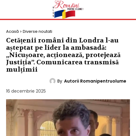
Acasă
Diverse noutati
Cetățenii români din Londra l-au
așteptat pe lider la ambasadă:
„Nicușoare, acționează, protejează
Justiția”. Comunicarea transmisă
mulțimii
By
Autorii Romanipentruolume
DIVERSE NOUTATI
16 decembrie 2025