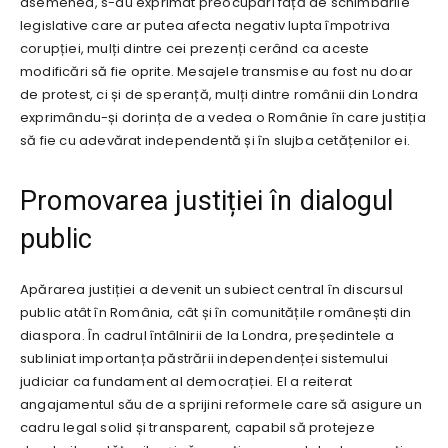
asemenea, s-au exprimat preocupări față de schimbările
legislative care ar putea afecta negativ lupta împotriva
corupției, mulți dintre cei prezenți cerând ca aceste
modificări să fie oprite. Mesajele transmise au fost nu doar
de protest, ci și de speranță, mulți dintre românii din Londra
exprimându-și dorința de a vedea o Românie în care justiția
să fie cu adevărat independentă și în slujba cetățenilor ei.
Promovarea justiției în dialogul
public
Apărarea justiției a devenit un subiect central în discursul
public atât în România, cât și în comunitățile românești din
diaspora. În cadrul întâlnirii de la Londra, președintele a
subliniat importanța păstrării independenței sistemului
judiciar ca fundament al democrației. El a reiterat
angajamentul său de a sprijini reformele care să asigure un
cadru legal solid și transparent, capabil să protejeze