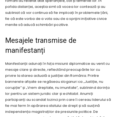
români au reliefat atât speranțele, cât și temerile lor. În
pofida distanței, aceștia simt că vocea lor contează și au
subliniat că vor continua să fie implicați în problemele țării,
fie că este vorba de a vota sau de a sprijini inițiative civice
menite să aducă schimbări pozitive.
Mesajele transmise de
manifestanți
Manifestanții adunați în fața misiunii diplomatice au venit cu
mesaje clare și directe, reflectând preocupările lor cu
privire la starea actuală a justiției din România. Printre
bannerele afișate se regăseau sloganuri ca „Justiție, nu
corupție” și „Vrem dreptate, nu imunitate”, subliniind dorința
lor pentru un sistem juridic clar și echitabil. Anumiți
participanți au scandat lozinci prin care îi cereau liderului să
fie mai ferm în apărarea statului de drept și să susțină
independența magistraților de presiunile politice. De