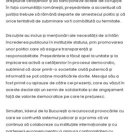
drepturile cetățenilor și să sancționeze actele de corupție.
În fața comunității românești, președintele a accentuat că
justiția trebuie să rămână departe de amestecul politic și că
orice tentativă de subminare va fi combătută cu fermitate.
Discuțiile au inclus și menționări ale necesității de a întări
încrederea publicului în instituțiile statului, prin promovarea
unor politici care să asigure transparență și
responsabilitate. Președintele a făcut apel la unitate și la
implicarea activă a cetățenilor în procesul democratic,
subliniind că doar printr-o societate civilă puternică și
informată se pot obține modificările dorite. Mesajul său a
fost primit cu aplauze de către cei prezenți, care au văzut în
aceste declarații un semn de solidaritate și de angajament
față de valorile democratice pe care le prețuiesc.
Simultan, liderul de la București a recunoscut provocările cu
care se confruntă sistemul judiciar și a promis că va
continua să colaboreze cu instituțiile internaționale și cu
partenerii europeni pentru a asigura conformitatea cu