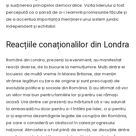
și susținerea principiilor democratice. Vizita liderului a fost
percepută ca o șansă de a-i reaminti promisiunile făcute și
de a accentua importanța menținerii unui sistem juridic
independent și echitabil.
Reacțiile conaționalilor din Londra
Românii din Londra, prezenți la eveniment, au manifestat
reacții diverse, de la bucurie la nemulțumire. Mulți dintre ei
locuiesc de multă vreme în Marea Britanie, dar mențin
strânse legături cu țara de origine și sunt preocupați de
evoluțiile politice și sociale din România. Ei au afirmat că vor
un viitor mai bun pentru familiile lor și pentru cei rămași
acasă. Unii dintre cei prezenți au mărturisit că s-au adunat
la ambasadă nu doar pentru a-l întâlni pe lider, ci și pentru
a-și exprima dezamăgirile legate de corupția din România,
pe care o consideră un obstacol în calea progresului
național. Atmosfera a fost plină de emoții, iar discuțiile dintre