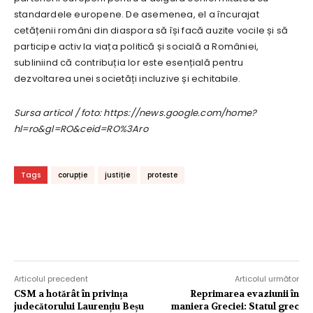
standardele europene. De asemenea, el a încurajat
cetățenii români din diaspora să își facă auzite vocile și să
participe activ la viața politică și socială a României,
subliniind că contribuția lor este esențială pentru
dezvoltarea unei societăți incluzive și echitabile.
Sursa articol / foto: https://news.google.com/home?
hl=ro&gl=RO&ceid=RO%3Aro
Tags
corupție
justiție
proteste
Articolul precedent
Articolul următor
CSM a hotărât în privința
Reprimarea evaziunii în
judecătorului Laurențiu Beșu
maniera Greciei: Statul grec