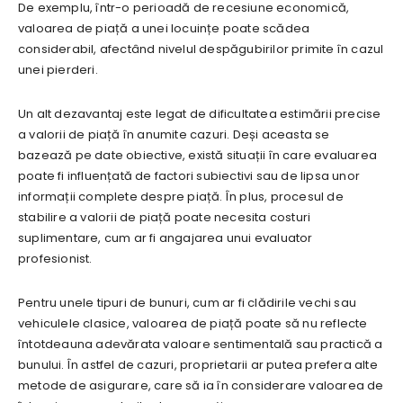
De exemplu, într-o perioadă de recesiune economică,
valoarea de piață a unei locuințe poate scădea
considerabil, afectând nivelul despăgubirilor primite în cazul
unei pierderi.
Un alt dezavantaj este legat de dificultatea estimării precise
a valorii de piață în anumite cazuri. Deși aceasta se
bazează pe date obiective, există situații în care evaluarea
poate fi influențată de factori subiectivi sau de lipsa unor
informații complete despre piață. În plus, procesul de
stabilire a valorii de piață poate necesita costuri
suplimentare, cum ar fi angajarea unui evaluator
profesionist.
Pentru unele tipuri de bunuri, cum ar fi clădirile vechi sau
vehiculele clasice, valoarea de piață poate să nu reflecte
întotdeauna adevărata valoare sentimentală sau practică a
bunului. În astfel de cazuri, proprietarii ar putea prefera alte
metode de asigurare, care să ia în considerare valoarea de