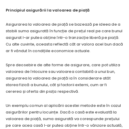
Principiul asigurării la valoarea de piață
Asigurarea la valoarea de piață se bazează pe ideea de a
stabili suma asigurată în funcție de prețul real pe care bunul
asigurat l-ar putea obține într-o tranzacție liberă pe piață.
Cu alte cuvinte, aceasta reflectă cât ar valora acel bun dacă
ar fi vândut în condițiile economice actuale.
Spre deosebire de alte forme de asigurare, care pot utiliza
valoarea de înlocuire sau valoarea contabilă a unui bun,
asigurarea la valoarea de piață ia în considerare atât
starea fizică a bunului, cât și factorii externi, cum ar fi
cererea și oferta din piața respectivă.
Un exemplu comun al aplicării acestei metode este în cazul
asigurărilor pentru locuințe. Dacă o casă este evaluată la
valoarea de piață, suma asigurată va corespunde prețului
pe care acea casă l-ar putea obține într-o vânzare actuală,