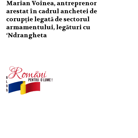
Marian Voinea, antreprenor
arestat în cadrul anchetei de
corupție legată de sectorul
armamentului, legături cu
‘Ndrangheta
© Acest site este creat si administrat de
romanipentruolume.ro
. Toate drepturile rezervate.