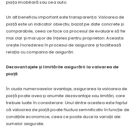
piața imobiliară sau cea auto.
Un alt beneficiu important este transparența. Valoarea de
piață este un indicator obiectiv, bazat pe date concrete și
comparabile, ceea ce face ca procesul de evaluare să fie
mai clar și mai ușor de înțeles pentru proprietari. Aceasta
crește încrederea în procesul de asigurare și facilitează
relația cu compania de asigurări.
Dezavantajele și limitările asigurării la valoarea de
piață
În ciuda numeroaselor avantaje, asigurarea la valoarea de
piață poate avea și anumite dezavantaje sau limitări, care
trebuie luate în considerare. Unul dintre acestea este faptul
că valoarea de piață poate fluctua semnificativ în funcție de
condițiile economice, ceea ce poate duce la variații ale
sumelor asigurate.