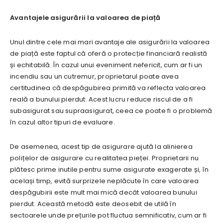
Avantajele asigurării la valoarea de piață
Unul dintre cele mai mari avantaje ale asigurării la valoarea
de piață este faptul că oferă o protecție financiară realistă
și echitabilă. În cazul unui eveniment nefericit, cum ar fi un
incendiu sau un cutremur, proprietarul poate avea
certitudinea că despăgubirea primită va reflecta valoarea
reală a bunului pierdut. Acest lucru reduce riscul de a fi
subasigurat sau supraasigurat, ceea ce poate fi o problemă
în cazul altor tipuri de evaluare.
De asemenea, acest tip de asigurare ajută la alinierea
polițelor de asigurare cu realitatea pieței. Proprietarii nu
plătesc prime inutile pentru sume asigurate exagerate și, în
același timp, evită surprizele neplăcute în care valoarea
despăgubirii este mult mai mică decât valoarea bunului
pierdut. Această metodă este deosebit de utilă în
sectoarele unde prețurile pot fluctua semnificativ, cum ar fi