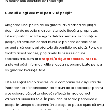
înlocuire sau costurile de reparație.
Cum să alegi cea mai potrivită poliță?
Alegerea unei polițe de asigurare la valoarea de piață
depinde de nevoile și circumstanțele fiecărui proprietar.
Este important să înțelegi în detaliu termenii și condițiile
poliței, să evaluezi corect bunurile pe care dorești să le
asiguri și să compari ofertele disponibile pe piață. Pentru a
facilita acest proces, poți apela la resurse online
specializate, cum ar fi
https://asiguraredelocuinte.ro
,
unde vei găsi informații utile și opțiuni personalizate pentru
asigurarea locuinței tale.
Este esențial să colaborezi cu o companie de asigurări de
încredere și să beneficiezi de sfaturi de la specialiști pentru
a te asigura că polița aleasă reflectă în mod corect
valoarea bunurilor tale. În plus, actualizarea periodică a
poliței în funcție de schimbările pieței te poate ajuta să eviți