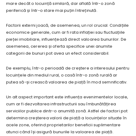
mare decât o locuință similară, dar aflată într-o zonă
periferică și într-o stare mai puțin întreținută.
Factorii externi joacă, de asemenea, un rol crucial. Condițiile
economice generale, cum ar fi rata inflației sau fluctuațiile
pieței imobiliare, influențează direct valoarea bunurilor. De
asemenea, cererea și oferta specifice unei anumite
categorii de bunuri pot avea un efect considerabil.
De exemplu, într-o perioadă de creștere a interesului pentru
locuințele din mediul rural, o casă într-o zonă rurală ar
putea să-și crească valoarea de piață în mod semnificativ.
Un alt aspect important este influența evenimentelor locale,
cum ar fi dezvoltarea infrastructurii sau îmbunătățirea
serviciilor publice dintr-o anumită zonă. Astfel de factori pot
determina creșterea valorii de piață a locuințelor situate în
acele zone, oferind proprietarilor beneficii suplimentare
atunci când își asigură bunurile la valoarea de piață.