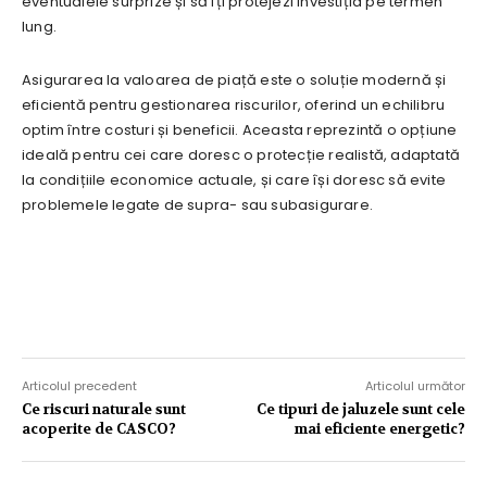
eventualele surprize și să îți protejezi investiția pe termen
lung.
Asigurarea la valoarea de piață este o soluție modernă și
eficientă pentru gestionarea riscurilor, oferind un echilibru
optim între costuri și beneficii. Aceasta reprezintă o opțiune
ideală pentru cei care doresc o protecție realistă, adaptată
la condițiile economice actuale, și care își doresc să evite
problemele legate de supra- sau subasigurare.
Articolul precedent
Articolul următor
Ce riscuri naturale sunt
Ce tipuri de jaluzele sunt cele
acoperite de CASCO?
mai eficiente energetic?