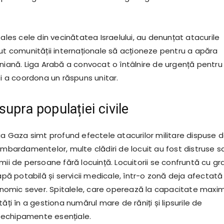
 ales cele din vecinătatea Israelului, au denunțat atacurile
rut comunității internaționale să acționeze pentru a apăra
iniană. Liga Arabă a convocat o întâlnire de urgență pentru
și a coordona un răspuns unitar.
upra populației civile
șia Gaza simt profund efectele atacurilor militare dispuse 
ombardamentelor, multe clădiri de locuit au fost distruse s
mii de persoane fără locuință. Locuitorii se confruntă cu gr
 apă potabilă și servicii medicale, într-o zonă deja afectată
omic sever. Spitalele, care operează la capacitate maxi
tăți în a gestiona numărul mare de răniți și lipsurile de
echipamente esențiale.