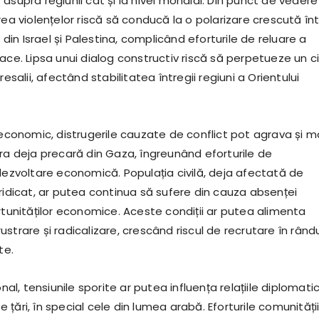
asupra regiunii cât și la nivel mondial. Din punct de vedere
rea violențelor riscă să conducă la o polarizare crescută în
e din Israel și Palestina, complicând eforturile de reluare a
ace. Lipsa unui dialog constructiv riscă să perpetueze un ci
resalii, afectând stabilitatea întregii regiuni a Orientului
 economic, distrugerile cauzate de conflict pot agrava și m
ura deja precară din Gaza, îngreunând eforturile de
 dezvoltare economică. Populația civilă, deja afectată de
ridicat, ar putea continua să sufere din cauza absenței
rtunităților economice. Aceste condiții ar putea alimenta
strare și radicalizare, crescând riscul de recrutare în rând
te.
onal, tensiunile sporite ar putea influența relațiile diplomati
lte țări, în special cele din lumea arabă. Eforturile comunități