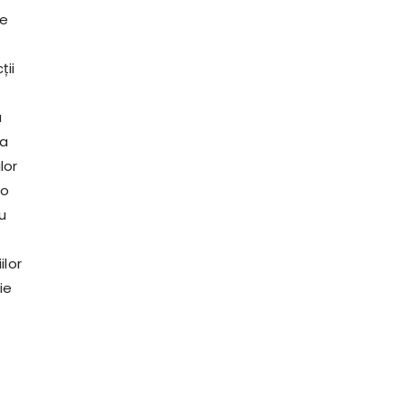
re
ții
a
na
lor
 o
ru
ilor
ie