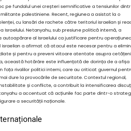
oc pe fundalul unei creșteri semnificative a tensiunilor dint
le militante palestiniene. Recent, regiunea a asistat la o
olenței, cu lansări de rachete către teritoriul israelian și reac
ea Israelului. Netanyahu, sub presiune politică internă, a
a autoapărare al Israelului ca justificare pentru operațiune
l israelian a afirmat că atacul este necesar pentru a elimi
diate și pentru a preveni viitoare atentate asupra cetățeni
, această hotărâre este influențată de dorința de a afișa
 fața rivalilor politici interni, care au criticat guvernul pent
i mai dure la provocările de securitate. Contextul regional,
stabilitate și conflicte, a contribuit la intensificarea discuți
etanyahu a accentuat că acțiunile fac parte dintr-o strateg
urare a securității naționale.
nternaționale