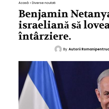
Acasă
Diverse noutati
Benjamin Netanya
israeliană să love
întârziere.
By
Autorii Romanipentru
DIVERSE NOUTATI