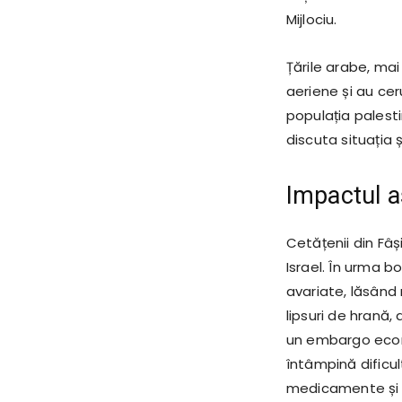
Mijlociu.
Țările arabe, mai
aeriene și au ce
populația palest
discuta situația 
Impactul as
Cetățenii din Fâ
Israel. În urma b
avariate, lăsând 
lipsuri de hrană,
un embargo econ
întâmpină dificul
medicamente și 