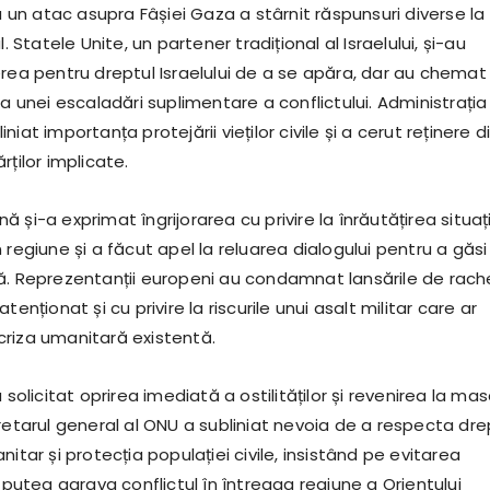
ia un atac asupra Fâșiei Gaza a stârnit răspunsuri diverse la
l. Statele Unite, un partener tradițional al Israelului, și-au
rea pentru dreptul Israelului de a se apăra, dar au chemat 
ea unei escaladări suplimentare a conflictului. Administrația
iat importanța protejării vieților civile și a cerut reținere d
rților implicate.
 și-a exprimat îngrijorarea cu privire la înrăutățirea situaț
 regiune și a făcut apel la reluarea dialogului pentru a găsi
ă. Reprezentanții europeni au condamnat lansările de rac
tenționat și cu privire la riscurile unui asalt militar care ar
riza umanitară existentă.
 solicitat oprirea imediată a ostilităților și revenirea la ma
retarul general al ONU a subliniat nevoia de a respecta dre
nitar și protecția populației civile, insistând pe evitarea
r putea agrava conflictul în întreaga regiune a Orientului