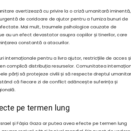
nitare avertizează cu privire la o criză umanitară iminentă,
 urgentă de coridoare de ajutor pentru a furniza bunuri de
afectate. Mai mult, traumele psihologice cauzate de
ue au un efect devastator asupra copiilor și tinerilor, care
ințarea constantă a atacurilor.
ri internaționale pentru a livra ajutor, restricțiile de acces ș
ren complică distribuția resurselor. Comunitatea internațio
le părți să protejeze civilii și să respecte dreptul umanita
sistând că fiecare zi de conflict adâncește suferința și
gională.
fecte pe termen lung
e Israel și Fâșia Gaza ar putea avea efecte pe termen lung