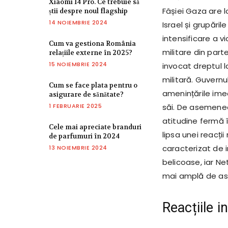
Xiaomi 14 Pro. Ce trebuie să
Fâșiei Gaza are l
știi despre noul flagship
14 NOIEMBRIE 2024
Israel și grupări
intensificare a vi
Cum va gestiona România
militare din part
relațiile externe în 2025?
15 NOIEMBRIE 2024
invocat dreptul l
militară. Guvernu
Cum se face plata pentru o
amenințările ime
asigurare de sănătate?
1 FEBRUARIE 2025
săi. De asemenea
atitudine fermă în
Cele mai apreciate branduri
lipsa unei reacți
de parfumuri în 2024
caracterizat de in
13 NOIEMBRIE 2024
belicoase, iar N
mai amplă de asig
Reacțiile i