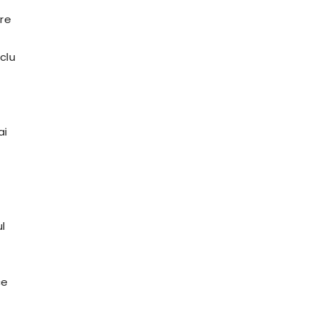
tre
clu
ai
ul
ce
i