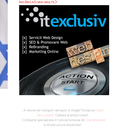
ÎNCĂRCAȚI MAI MULTE
- Ai nevoie de transport aeroport in Anglia? Încearcă
Airport
Taxi London
. Calitate la prețul corect.
- Companie specializata in tranzactionarea de
Criptomonede
si infrastructura blockchain.