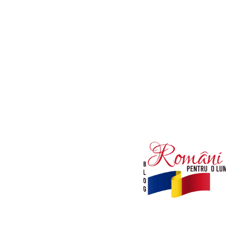
Afaceri si Industrii
Diverse noutati
Sanatate / Hobby