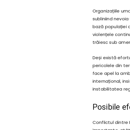
Organizațiile uma
subliniind nevoia
bază populației 
violențele contin
trăiesc sub amen
Deși există efortu
pericolele din te
face apel la ambe
internațional, in
instabilitatea re
Posibile e
Conflictul dintr