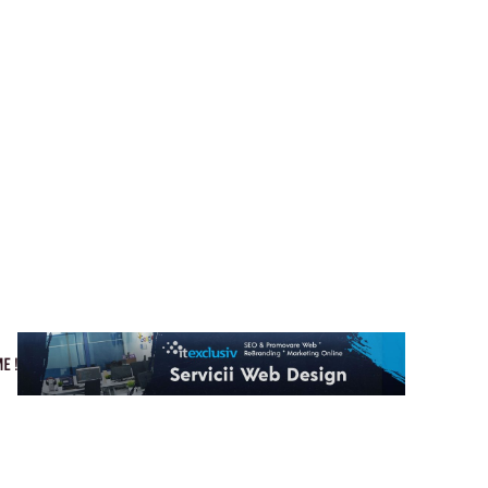
Cultura si Entertainment
Home & Deco
Tech