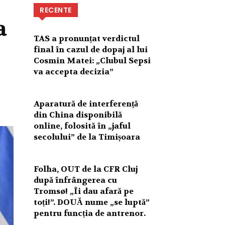
RECENTE
a
TAS a pronunțat verdictul
final în cazul de dopaj al lui
Cosmin Matei: „Clubul Sepsi
va accepta decizia”
Aparatură de interferență
din China disponibilă
online, folosită în „jaful
secolului” de la Timișoara
Folha, OUT de la CFR Cluj
după înfrângerea cu
Tromsø! „Îi dau afară pe
toți!”. DOUĂ nume „se luptă”
pentru funcția de antrenor.