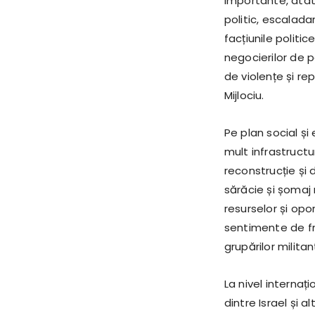
importante, atât 
politic, escalada
facțiunile politic
negocierilor de p
de violențe și rep
Mijlociu.
Pe plan social și
mult infrastruct
reconstrucție și
sărăcie și șomaj 
resurselor și opo
sentimente de fru
grupărilor militan
La nivel internați
dintre Israel și a