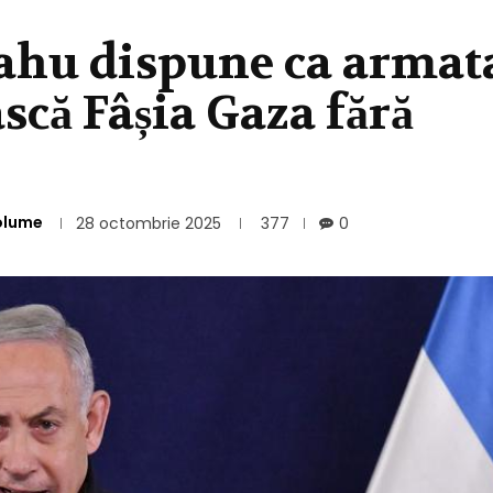
hu dispune ca armat
ască Fâșia Gaza fără
olume
28 octombrie 2025
377
0