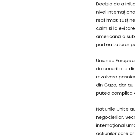
Decizia de a iniț
nivel internaționa
reafirmat susține
calm și la evitar
americană a sublin
partea tuturor pă
Uniunea Europeană
de securitate din
rezolvare pașnic
din Gaza, dar au a
putea complica c
Națiunile Unite au
negocierilor. Sec
internațional uma
acțiunilor care a