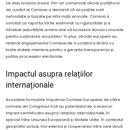
ce stau la baza Uniunii. Într-un comunicat oficial, purtătorul
de cuvânt al Comisiei a declarat că acuzațiile sunt
nefondate și bazate pe informații eronate. Comisia a
solicitat ca raportul să fie examinat cu rigurozitate și a
întrebat autoritățile americane să furnizeze dovezi concrete
pentru susținerea acuzațiilor. În plus, oficialii europeni au
reiterat angajamentul Comisiei de a colabora strâns cu
toate statele membre pentru a garanta transparența și
justiția proceselor electorale.
Impactul asupra relațiilor
internaționale
Acuzațiile formulate împotriva Comisiei Europene de către
comisia din Congresul SUA au potențialul de a avea un
impact semnificativ asupra relațiilor internaționale, în
special între Uniunea Europeană și Statele Unite. În contextul
geopolitic actual, încrederea și cooperarea între cele două