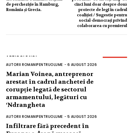
de percheziție în Hamburg,
cinci luni doar despre două
România și Grecia.
proiecte de legi în cadrul
coaliției / Sugestie pentru
social-democrați privind
colaborarea cu premierul
ARTICOLE NOI
AUTORII ROMANIPENTRUOLUME
-
6 AUGUST 2026
Marian Voinea, antreprenor
arestat în cadrul anchetei de
corupție legată de sectorul
armamentului, legături cu
‘Ndrangheta
AUTORII ROMANIPENTRUOLUME
-
5 AUGUST 2026
Infiltrare fără precedent în