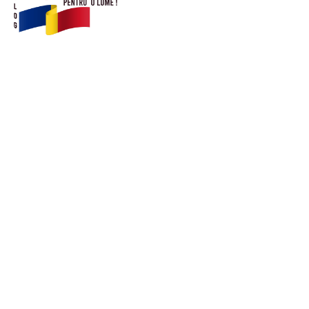
© Acest site este creat si administrat de
romanipentruolume.ro
. Toate drepturile rezervate.
Link-uri utile
POLITICĂ DE CONFIDENȚIALITATE –
ROMANIAPENTRUOLUME.RO
CONTACT ROMANIPENTRUOLUME.RO
POLITICA DE COOKIES (GDPR)
Ultimele postari: