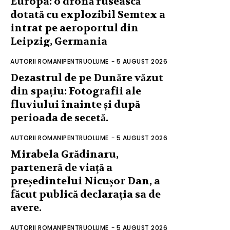
Europa: o dronă rusească
dotată cu explozibil Semtex a
intrat pe aeroportul din
Leipzig, Germania
AUTORII ROMANIPENTRUOLUME
-
5 AUGUST 2026
Dezastrul de pe Dunăre văzut
din spațiu: Fotografii ale
fluviului înainte și după
perioada de secetă.
AUTORII ROMANIPENTRUOLUME
-
5 AUGUST 2026
Mirabela Grădinaru,
parteneră de viață a
președintelui Nicușor Dan, a
făcut publică declarația sa de
avere.
AUTORII ROMANIPENTRUOLUME
-
5 AUGUST 2026