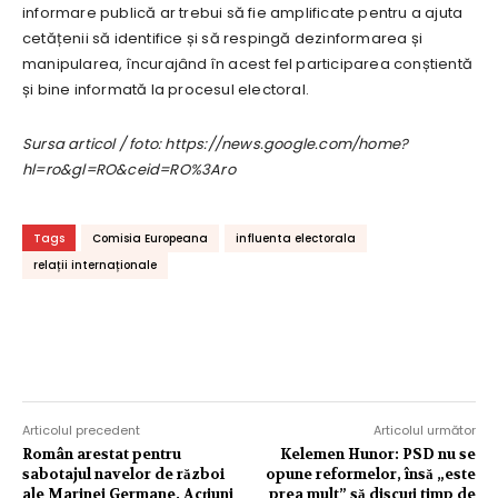
informare publică ar trebui să fie amplificate pentru a ajuta
cetățenii să identifice și să respingă dezinformarea și
manipularea, încurajând în acest fel participarea conștientă
și bine informată la procesul electoral.
Sursa articol / foto: https://news.google.com/home?
hl=ro&gl=RO&ceid=RO%3Aro
Tags
Comisia Europeana
influenta electorala
relații internaționale
Articolul precedent
Articolul următor
Român arestat pentru
Kelemen Hunor: PSD nu se
sabotajul navelor de război
opune reformelor, însă „este
ale Marinei Germane. Acțiuni
prea mult” să discuți timp de