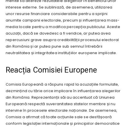
menite să altereze rezultatele alegerilor în beneficiul unor
interese externe. Se subliniază, de asemenea, utilizarea
unor resurse financiare considerabile pentru a sprijini
anumite campanii electorale, precum și influențarea mass-
media locale pentru a modifica percepția publicului. Aceste
acuzații, dacă se dovedesc a fi veridice, ar putea avea
repercusiuni grave asupra credibilității procesului electoral
din România și ar putea pune sub semnul întrebării
neutralitatea și integritatea instituțiilor europene implicate.
Reacția Comisiei Europene
Comisia Europeană a răspuns rapid la acuzațiile formulate,
dezmințind cu tărie orice implicare în influențarea alegerilor
din România. Reprezentanții săi au accentuat că Uniunea
Europeană respectă suveranitatea statelor membre și nu
intervine în procesele electorale naționale. De asemenea,
Comisia a afirmat că toate acțiunile sale se desfășoară
conform legislației internaționale și principiilor democratice