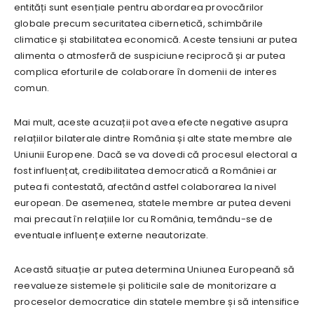
entități sunt esențiale pentru abordarea provocărilor
globale precum securitatea cibernetică, schimbările
climatice și stabilitatea economică. Aceste tensiuni ar putea
alimenta o atmosferă de suspiciune reciprocă și ar putea
complica eforturile de colaborare în domenii de interes
comun.
Mai mult, aceste acuzații pot avea efecte negative asupra
relațiilor bilaterale dintre România și alte state membre ale
Uniunii Europene. Dacă se va dovedi că procesul electoral a
fost influențat, credibilitatea democratică a României ar
putea fi contestată, afectând astfel colaborarea la nivel
european. De asemenea, statele membre ar putea deveni
mai precaut în relațiile lor cu România, temându-se de
eventuale influențe externe neautorizate.
Această situație ar putea determina Uniunea Europeană să
reevalueze sistemele și politicile sale de monitorizare a
proceselor democratice din statele membre și să intensifice