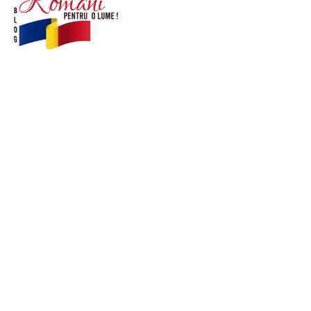
© Acest site este creat si administrat de
romanipentruolume.ro
. Toate drepturile rezervate.
Link-uri utile
POLITICĂ DE CONFIDENȚIALITATE –
ROMANIAPENTRUOLUME.RO
CONTACT ROMANIPENTRUOLUME.RO
POLITICA DE COOKIES (GDPR)