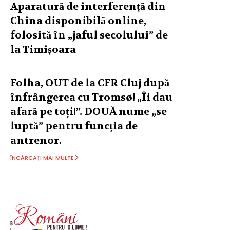
Aparatură de interferență din
China disponibilă online,
folosită în „jaful secolului” de
la Timișoara
Folha, OUT de la CFR Cluj după
înfrângerea cu Tromsø! „Îi dau
afară pe toți!”. DOUĂ nume „se
luptă” pentru funcția de
antrenor.
ÎNCĂRCAȚI MAI MULTE