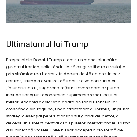
Ultimatumul lui Trump
Președintele Donald Trump a emis un mesaj clar către
guvernul iranian, solicitându-le să asigure libera circulație
prin strâmtoarea Hormuz în decurs de 48 de ore. În caz
contrar, Trump a avertizat că Iranul se va confrunta cu
„întuneric total”, sugerând măsuri severe care ar putea
include sancțiuni economice suplimentare sau acțiuni
militar. Această declarație apare pe fondul tensiunilor
crescânde din regiune, unde strâmtoarea Hormuz, un punct
strategic esențial pentru transportul global de petrol, a
devenit un subiect central al disputelor internaționale. Trump
a subliniat că Statele Unite nu vor accepta nicio formă de