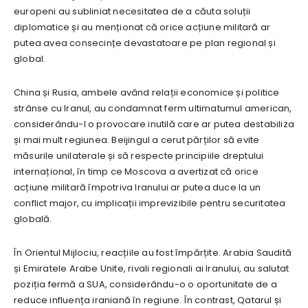
europeni au subliniat necesitatea de a căuta soluții
diplomatice și au menționat că orice acțiune militară ar
putea avea consecințe devastatoare pe plan regional și
global.
China și Rusia, ambele având relații economice și politice
strânse cu Iranul, au condamnat ferm ultimatumul american,
considerându-l o provocare inutilă care ar putea destabiliza
și mai mult regiunea. Beijingul a cerut părților să evite
măsurile unilaterale și să respecte principiile dreptului
internațional, în timp ce Moscova a avertizat că orice
acțiune militară împotriva Iranului ar putea duce la un
conflict major, cu implicații imprevizibile pentru securitatea
globală.
În Orientul Mijlociu, reacțiile au fost împărțite. Arabia Saudită
și Emiratele Arabe Unite, rivali regionali ai Iranului, au salutat
poziția fermă a SUA, considerându-o o oportunitate de a
reduce influența iraniană în regiune. În contrast, Qatarul și