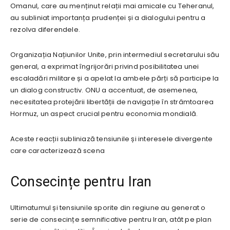
Omanul, care au menținut relații mai amicale cu Teheranul,
au subliniat importanța prudenței și a dialogului pentru a
rezolva diferendele.
Organizația Națiunilor Unite, prin intermediul secretarului său
general, a exprimat îngrijorări privind posibilitatea unei
escaladări militare și a apelat la ambele părți să participe la
un dialog constructiv. ONU a accentuat, de asemenea,
necesitatea protejării libertății de navigație în strâmtoarea
Hormuz, un aspect crucial pentru economia mondială.
Aceste reacții subliniază tensiunile și interesele divergente
care caracterizează scena
Consecințe pentru Iran
Ultimatumul și tensiunile sporite din regiune au generat o
serie de consecințe semnificative pentru Iran, atât pe plan