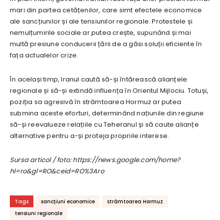
mari din partea cetățenilor, care simt efectele economice
ale sancțiunilor și ale tensiunilor regionale. Protestele și
nemulțumirile sociale ar putea crește, supunând și mai
multă presiune conducerii țării de a găsi soluții eficiente în
fața actualelor crize.
În același timp, Iranul caută să-și întărească alianțele
regionale și să-și extindă influența în Orientul Mijlociu. Totuși,
poziția sa agresivă în strâmtoarea Hormuz ar putea
submina aceste eforturi, determinând națiunile din regiune
să-și reevalueze relațiile cu Teheranul și să caute alianțe
alternative pentru a-și proteja propriile interese.
Sursa articol / foto: https://news.google.com/home?
hl=ro&gl=RO&ceid=RO%3Aro
Tags
sancțiuni economice
strâmtoarea Hormuz
tensiuni regionale