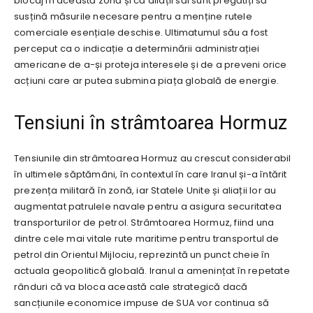
blocaj în această zonă și că aliații săi sunt pregătiți să
susțină măsurile necesare pentru a menține rutele
comerciale esențiale deschise. Ultimatumul său a fost
perceput ca o indicație a determinării administrației
americane de a-și proteja interesele și de a preveni orice
acțiuni care ar putea submina piața globală de energie.
Tensiuni în strâmtoarea Hormuz
Tensiunile din strâmtoarea Hormuz au crescut considerabil
în ultimele săptămâni, în contextul în care Iranul și-a întărit
prezența militară în zonă, iar Statele Unite și aliații lor au
augmentat patrulele navale pentru a asigura securitatea
transporturilor de petrol. Strâmtoarea Hormuz, fiind una
dintre cele mai vitale rute maritime pentru transportul de
petrol din Orientul Mijlociu, reprezintă un punct cheie în
actuala geopolitică globală. Iranul a amenințat în repetate
rânduri că va bloca această cale strategică dacă
sancțiunile economice impuse de SUA vor continua să