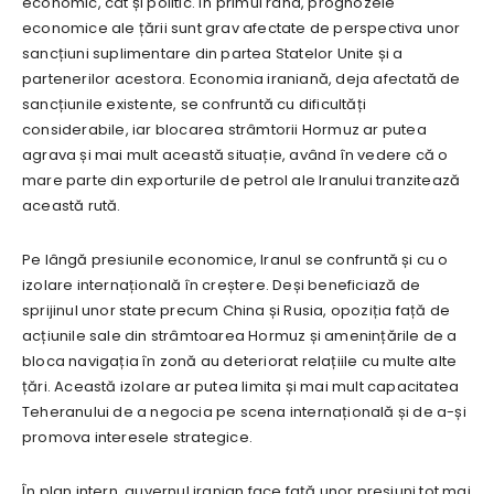
economic, cât și politic. În primul rând, prognozele
economice ale țării sunt grav afectate de perspectiva unor
sancțiuni suplimentare din partea Statelor Unite și a
partenerilor acestora. Economia iraniană, deja afectată de
sancțiunile existente, se confruntă cu dificultăți
considerabile, iar blocarea strâmtorii Hormuz ar putea
agrava și mai mult această situație, având în vedere că o
mare parte din exporturile de petrol ale Iranului tranzitează
această rută.
Pe lângă presiunile economice, Iranul se confruntă și cu o
izolare internațională în creștere. Deși beneficiază de
sprijinul unor state precum China și Rusia, opoziția față de
acțiunile sale din strâmtoarea Hormuz și amenințările de a
bloca navigația în zonă au deteriorat relațiile cu multe alte
țări. Această izolare ar putea limita și mai mult capacitatea
Teheranului de a negocia pe scena internațională și de a-și
promova interesele strategice.
În plan intern, guvernul iranian face față unor presiuni tot mai