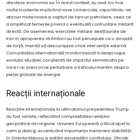
afecteze economia sa. În acest context, au avut loc mai
multe incidente implicând nave comerciale, raportându-se
atacuri misterioase și capturi de tancuri petroliere, ceea ce
a amplificat temerile privind o eventuală confruntare militară
directă. De asemenea, exercițiile militare desfășurate de
Iran în apropierea strâmtorii au fost percepute ca o dovadă
de forță, menită să descurajeze orice intervenție externă.
Comunitatea internațională monitorizează îndeaproape
evoluția situației, conștientă de impactul semnificativ pe
care l-ar avea orice perturbare a traficului maritim asupra
pieței globale de energie.
Reacții internaționale
Reacțiile internaționale la ultimatumul președintelui Trump
au fost variate, reflectând complexitatea relațiilor
geopolitice din regiune. Uniunea Europeană a făcut apel la
calm și dialog, accentuând importanța menținerii stabilității
în Orientul Mijlociu și evitării escaladării conflictului. Oficialii