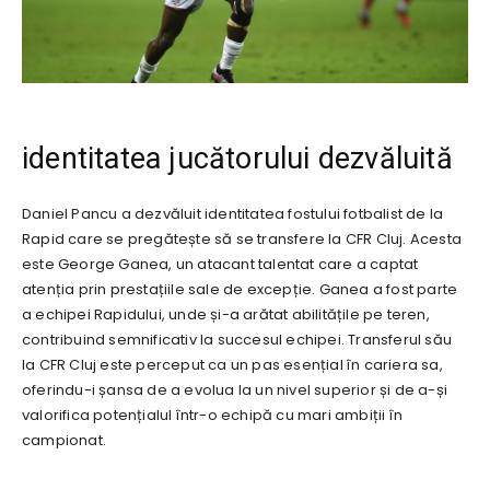
identitatea jucătorului dezvăluită
Daniel Pancu a dezvăluit identitatea fostului fotbalist de la
Rapid care se pregătește să se transfere la CFR Cluj. Acesta
este George Ganea, un atacant talentat care a captat
atenția prin prestațiile sale de excepție. Ganea a fost parte
a echipei Rapidului, unde și-a arătat abilitățile pe teren,
contribuind semnificativ la succesul echipei. Transferul său
la CFR Cluj este perceput ca un pas esențial în cariera sa,
oferindu-i șansa de a evolua la un nivel superior și de a-și
valorifica potențialul într-o echipă cu mari ambiții în
campionat.