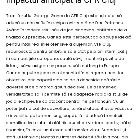
Transferul lui George Ganea la CFR Cluj este așteptat să
aducă un nou suflu în echipa antrenată de Dan Petrescu.
Având în vedere stilul său de joc dinamic și abilitatea de a
finaliza cu precizie, Ganea este perceput ca o soluție ideală
pentru întărirea liniei ofensive a clujenilor. CFR Cluj,
recunoscută pentru ambițiile sale atât pe plan intern, cât și
în competițiile europene, caută să-și mențină poziția de
lider și să-și asigure un parcurs cât mai lung în Europa.
Ganea ar putea juca un rol esențial în atingerea acestor
obiective, prin capacitatea sa de a deschide apărările
adverse și de a marca goluri decisive. De asemenea,
versatilitatea sa îi permite să se adapteze rapid la stilul de
joc al echipei, fie ca atacant central, fie pe flancuri. Cu un
potențial ridicat de dezvoltare, tânărul atacant este văzut ca
o investiție pe termen lung, capabilă să aducă beneficii
semnificative clubului atât din punct de vedere sportiv, cât și
financiar, în cazul unui eventual transfer viitor. Suporterii și
staff-ul tehnic așteaptă cu interes debutul său în tricoul alb-