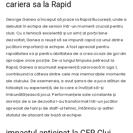
cariera sa la Rapid
George Ganea a început să joace la Rapid București, unde a
debutat în echipa de seniori într-un moment crucial pentru
club. Cu o tehnică excelentă și un simț al porții bine
dezvoltat, Ganea a reușit să se impună rapid ca unul dintre
jucătorii importanți ai echipei. A fost apreciat pentru
rapiditatea sa și pentru abilitatea de a crea ocazii de gol din
aproape orice poziție. De-a lungul timpului petrecut la
Rapid, Ganea a acumulat experiență valoroasă în Liga 1,
contribuind la câteva dintre cele mai memorabile momente
ale clubului. De asemenea, a avut șansa de a juca alături de
fotbaliști cu experiență, de la care a învățat să-și
îmbunătățească jocul. Performanțele sale constante și
dorința de a se dezvolta l-au transformat într-un jucător
apreciat de fani și de staff-ul tehnic, întărindu-și astfel
statutul de atacant de bază al echipei.
impactul anticipat la CFR Cluj