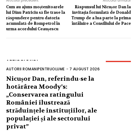
Articolul precedent
Articolul următor
Cum au ajuns moștenitoarele
Răspunsul lui Nicușor Dan la
lui Dinu Patriciu să fie trase la
invitația formulată de Donald
răspundere pentru datoria
Trump de a lua parte la prima
acumulată de Rompetrol în
întâlnire a Consiliului de Pace
urma acordului Ceaușescu
ARTICOLE NOI
AUTORII ROMANIPENTRUOLUME
-
7 AUGUST 2026
Nicușor Dan, referindu-se la
hotărârea Moody’s:
„Conservarea ratingului
României ilustrează
străduințele instituțiilor, ale
populației și ale sectorului
privat”