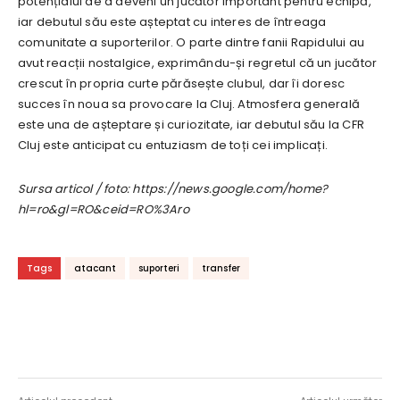
potențialul de a deveni un jucător important pentru echipă,
iar debutul său este așteptat cu interes de întreaga
comunitate a suporterilor. O parte dintre fanii Rapidului au
avut reacții nostalgice, exprimându-și regretul că un jucător
crescut în propria curte părăsește clubul, dar îi doresc
succes în noua sa provocare la Cluj. Atmosfera generală
este una de așteptare și curiozitate, iar debutul său la CFR
Cluj este anticipat cu entuziasm de toți cei implicați.
Sursa articol / foto: https://news.google.com/home?
hl=ro&gl=RO&ceid=RO%3Aro
Tags
atacant
suporteri
transfer