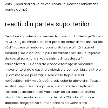
vișiniu, sperând că va deveni rapid un jucător emblematic
pentru echipă.
reacții din partea suporterilor
Reacțiile suporterilor la vestea transferului lui George Ganea
la CFR Cluj au variat și au fost pline de entuziasm. Fanii clujeni
văd în această mutare o oportunitate de a întări atacul
echipei și de a aduce un plus de valoare lotului. Pe rețelele
de socializare, fanii și-au exprimat încrederea în
capacitatea lui Ganea de a face diferența în meciurile
importante și de a susține obiectivele echipei. Mulți dintre ei
își amintesc de prestațiile sale de la Rapid și sunt
nerăbdători să-l vadă jucând sub culorile alb-vișinii. Totuși,
există și suporteri care privesc cu o notă de scepticism
transferul, așteptând să vadă cum se va adapta tânărul
atacant la cerințele unui club de talia CFR-ului. Cu toate
acestea, majoritatea sunt de părere că Ganea are