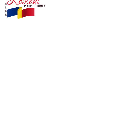
© Acest site este creat si administrat de
romanipentruolume.ro
. Toate drepturile rezervate.
Link-uri utile
POLITICĂ DE CONFIDENȚIALITATE –
ROMANIAPENTRUOLUME.RO
CONTACT ROMANIPENTRUOLUME.RO
POLITICA DE COOKIES (GDPR)