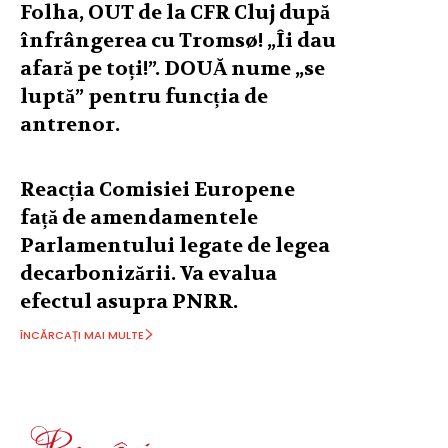
Folha, OUT de la CFR Cluj după
înfrângerea cu Tromsø! „Îi dau
afară pe toți!”. DOUĂ nume „se
luptă” pentru funcția de
antrenor.
Reacția Comisiei Europene
față de amendamentele
Parlamentului legate de legea
decarbonizării. Va evalua
efectul asupra PNRR.
ÎNCĂRCAȚI MAI MULTE