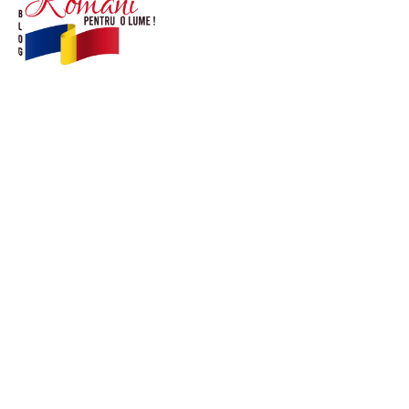
© Acest site este creat si administrat de
romanipentruolume.ro
. Toate drepturile rezervate.
Link-uri utile
POLITICĂ DE CONFIDENȚIALITATE –
ROMANIAPENTRUOLUME.RO
CONTACT ROMANIPENTRUOLUME.RO
POLITICA DE COOKIES (GDPR)