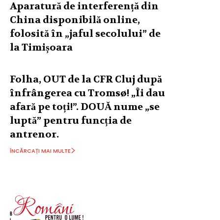
Aparatură de interferență din
China disponibilă online,
folosită în „jaful secolului” de
la Timișoara
Folha, OUT de la CFR Cluj după
înfrângerea cu Tromsø! „Îi dau
afară pe toți!”. DOUĂ nume „se
luptă” pentru funcția de
antrenor.
ÎNCĂRCAȚI MAI MULTE