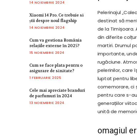
14 NOIEMBRIE 2024
Pelerinajul „Cal
Xiaomi 14 Pro. Ce trebuie să
destinat să menți
știi despre noul flagship
14 NOIEMBRIE 2024
de la Timișoara.
din diferite colț
Cum va gestiona România
martiri. Drumul pa
relațiile externe în 2025?
15 NOIEMBRIE 2024
importante, unde 
rugăciune. Atmos
Cum se face plata pentru o
pelerinilor, care
asigurare de sănătate?
1 FEBRUARIE 2025
luptat pentru lib
comemorare, ci ș
Cele mai apreciate branduri
pentru care s-au 
de parfumuri în 2024
generațiilor viit
13 NOIEMBRIE 2024
unită de memoria 
omagiul ero