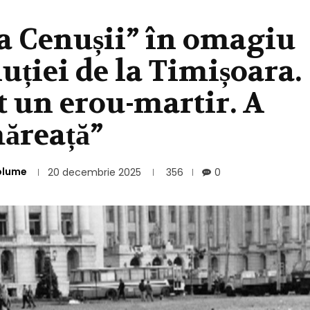
ea Cenușii” în omagiu
uției de la Timișoara.
t un erou-martir. A
ăreață”
olume
20 decembrie 2025
356
0