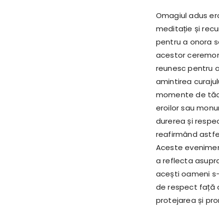
Omagiul adus ero
meditație și rec
pentru a onora sac
acestor ceremonii
reunesc pentru a
amintirea curajulu
momente de tăcer
eroilor sau monum
durerea și respec
reafirmând astfel
Aceste evenimen
a reflecta asupra
acești oameni s-a
de respect față d
protejarea și pro