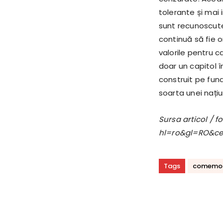
tolerante și mai 
sunt recunoscute 
continuă să fie o
valorile pentru c
doar un capitol în
construit pe fund
soarta unei națiu
Sursa articol / 
hl=ro&gl=RO&c
Tags
comemor
Acțiune