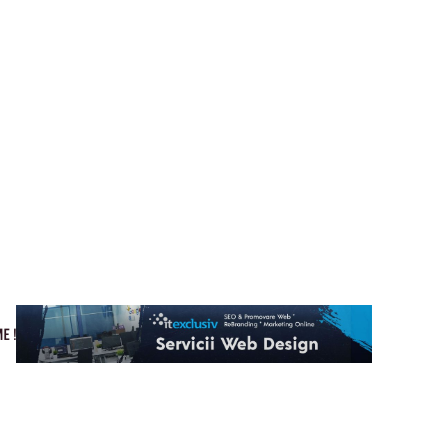
Cultura si Entertainment
Home & Deco
Tech