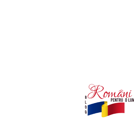
Afaceri si Industrii
Diverse noutati
Sanatate / Hobby