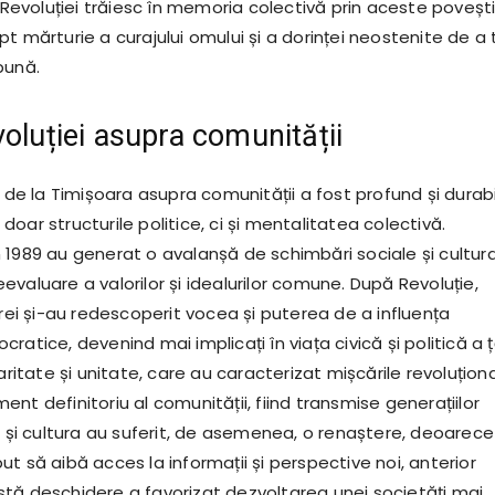
i Revoluției trăiesc în memoria colectivă prin aceste povești
t mărturie a curajului omului și a dorinței neostenite de a t
bună.
voluției asupra comunității
i de la Timișoara asupra comunității a fost profund și durabi
oar structurile politice, ci și mentalitatea colectivă.
 1989 au generat o avalanșă de schimbări sociale și cultura
valuare a valorilor și idealurilor comune. După Revoluție,
arei și-au redescoperit vocea și puterea de a influența
atice, devenind mai implicați în viața civică și politică a ță
daritate și unitate, care au caracterizat mișcările revoluțion
nt definitoriu al comunității, fiind transmise generațiilor
a și cultura au suferit, de asemenea, o renaștere, deoarece
t să aibă acces la informații și perspective noi, anterior
tă deschidere a favorizat dezvoltarea unei societăți mai