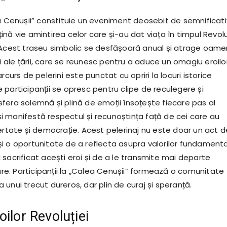
ea Cenușii” constituie un eveniment deosebit de semnificati
nă vie amintirea celor care și-au dat viața în timpul Revolu
 Acest traseu simbolic se desfășoară anual și atrage oame
uri ale țării, care se reunesc pentru a aduce un omagiu eroilo
rcurs de pelerini este punctat cu opriri la locuri istorice
participanții se opresc pentru clipe de reculegere și
fera solemnă și plină de emoții însoțește fiecare pas al
 își manifestă respectul și recunoștința față de cei care au
ertate și democrație. Acest pelerinaj nu este doar un act d
i o oportunitate de a reflecta asupra valorilor fundament
sacrificat acești eroi și de a le transmite mai departe
oare. Participanții la „Calea Cenușii” formează o comunitate
unui trecut dureros, dar plin de curaj și speranță.
ilor Revoluției