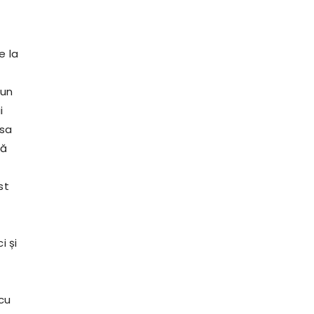
e la
 un
i
 sa
să
st
i și
 cu