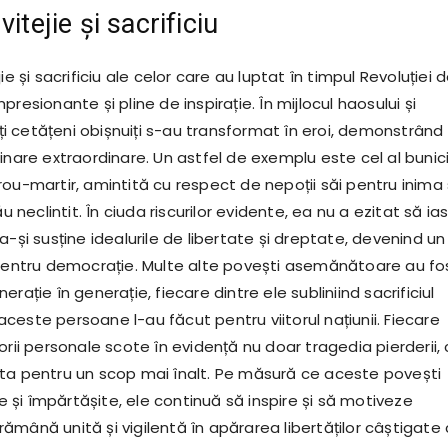
vitejie și sacrificiu
ie și sacrificiu ale celor care au luptat în timpul Revoluției d
resionante și pline de inspirație. În mijlocul haosului și
ulți cetățeni obișnuiți s-au transformat în eroi, demonstrând
inare extraordinare. Un astfel de exemplu este cel al bunici
rou-martir, amintită cu respect de nepoții săi pentru inima
ău neclintit. În ciuda riscurilor evidente, ea nu a ezitat să ia
a-și susține idealurile de libertate și dreptate, devenind un
 pentru democrație. Multe alte povești asemănătoare au fo
rație în generație, fiecare dintre ele subliniind sacrificiul
este persoane l-au făcut pentru viitorul națiunii. Fiecare
orii personale scote în evidență nu doar tragedia pierderii, c
ta pentru un scop mai înalt. Pe măsură ce aceste povești
și împărtășite, ele continuă să inspire și să motiveze
mână unită și vigilentă în apărarea libertăților câștigate