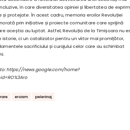
incluzive, în care diversitatea opiniei și libertatea de expri
și protejate. În acest cadru, memoria eroilor Revoluției
norată prin inițiative și proiecte comunitare care sprijină
are aceștia au luptat. Astfel, Revoluția de la Timișoara nu e
 istorie, ci un catalizator pentru un viitor mai promițător,
amentele sacrificiului și curajului celor care au schimbat
ni.
foto: https://news.google.com/home?
eid=RO%3Aro
are
eroism
pelerinaj