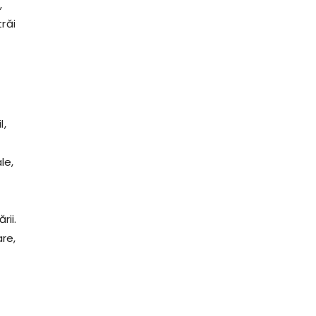
,
răi
l,
le,
rii.
are,