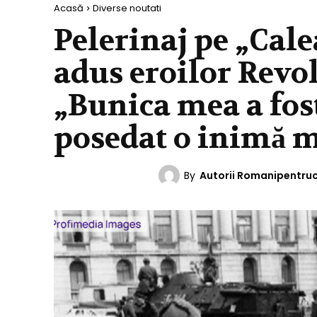
Acasă
Diverse noutati
Pelerinaj pe „Cal
adus eroilor Revol
„Bunica mea a fos
posedat o inimă m
By
Autorii Romanipentru
DIVERSE NOUTATI