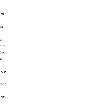
e
ual
se
și
ele
rimă
e,
e de
 act
cat.