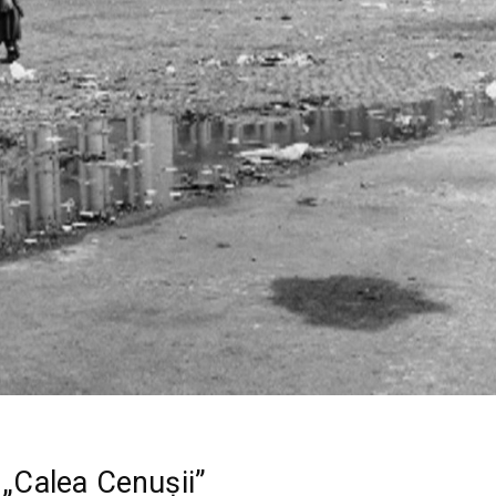
 „Calea Cenușii”