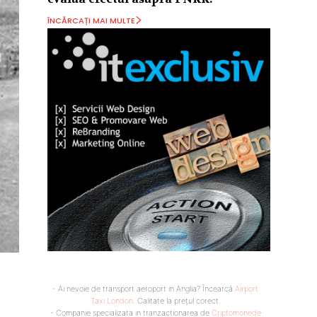
ÎNCĂRCAȚI MAI MULTE
- Ai nevoie de transport aeroport in Anglia? Încearcă
Airport
Taxi London
. Calitate la prețul corect.
- Companie specializata in tranzactionarea de
Criptomonede