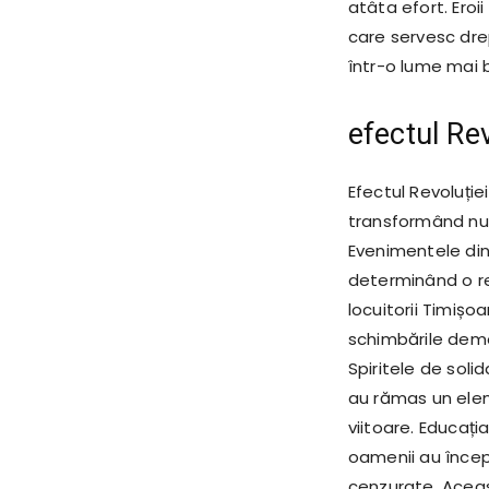
atâta efort. Eroi
care servesc drep
într-o lume mai 
efectul Re
Efectul Revoluție
transformând nu d
Evenimentele din
determinând o ree
locuitorii Timișo
schimbările democr
Spiritele de soli
au rămas un eleme
viitoare. Educați
oamenii au începu
cenzurate. Aceas