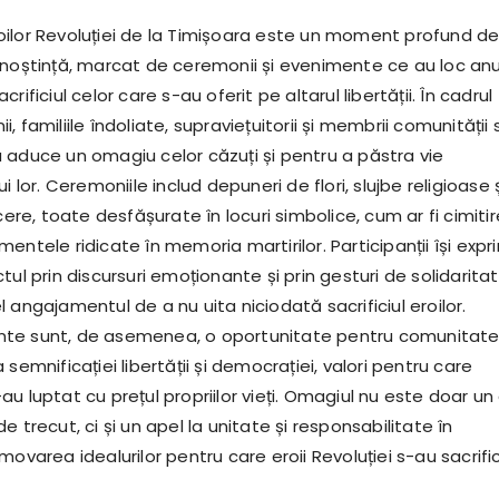
ilor Revoluției de la Timișoara este un moment profund d
unoștință, marcat de ceremonii și evenimente ce au loc an
rificiul celor care s-au oferit pe altarul libertății. În cadrul
, familiile îndoliate, supraviețuitorii și membrii comunității 
 aduce un omagiu celor căzuți și pentru a păstra vie
i lor. Ceremoniile includ depuneri de flori, slujbe religioase 
e, toate desfășurate în locuri simbolice, cum ar fi cimitir
entele ridicate în memoria martirilor. Participanții își exp
tul prin discursuri emoționante și prin gesturi de solidaritat
 angajamentul de a nu uita niciodată sacrificiul eroilor.
te sunt, de asemenea, o oportunitate pentru comunitat
 semnificației libertății și democrației, valori pentru care
u luptat cu prețul propriilor vieți. Omagiul nu este doar un
e trecut, ci și un apel la unitate și responsabilitate în
movarea idealurilor pentru care eroii Revoluției s-au sacrifi