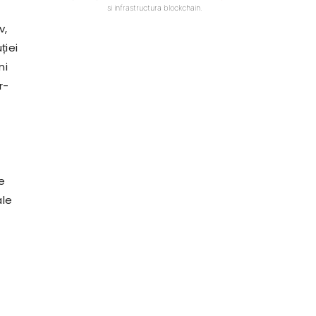
si infrastructura blockchain.
v,
ției
ni
r-
e
ale