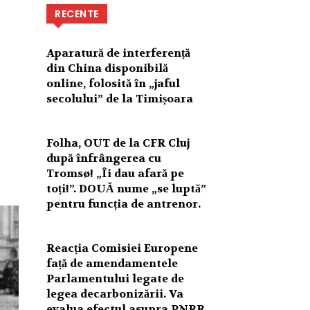
RECENTE
Aparatură de interferență
din China disponibilă
online, folosită în „jaful
secolului” de la Timișoara
Folha, OUT de la CFR Cluj
după înfrângerea cu
Tromsø! „Îi dau afară pe
toți!”. DOUĂ nume „se luptă”
pentru funcția de antrenor.
Reacția Comisiei Europene
față de amendamentele
Parlamentului legate de
legea decarbonizării. Va
evalua efectul asupra PNRR.