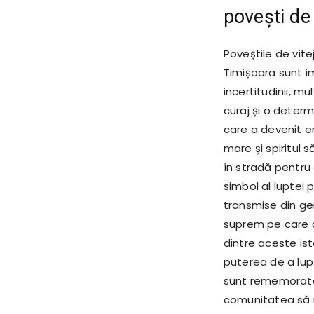
povești de 
Poveștile de vitej
Timișoara sunt imp
incertitudinii, m
curaj și o determ
care a devenit e
mare și spiritul s
în stradă pentru 
simbol al luptei
transmise din gene
suprem pe care ac
dintre aceste ist
puterea de a lup
sunt rememorate 
comunitatea să ră