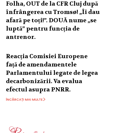
Folha, OUT de la CFR Cluj după
înfrângerea cu Tromsø! „Îi dau
afară pe toți!”. DOUĂ nume „se
luptă” pentru funcția de
antrenor.
Reacția Comisiei Europene
față de amendamentele
Parlamentului legate de legea
decarbonizării. Va evalua
efectul asupra PNRR.
ÎNCĂRCAȚI MAI MULTE