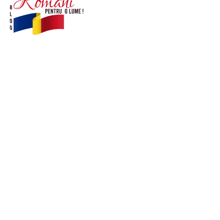
© Acest site este creat si administrat de
romanipentruolume.ro
. Toate drepturile rezervate.
Link-uri utile
POLITICĂ DE CONFIDENȚIALITATE –
ROMANIAPENTRUOLUME.RO
CONTACT ROMANIPENTRUOLUME.RO
POLITICA DE COOKIES (GDPR)