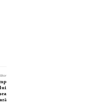
mător
ump
lui
nea
ară