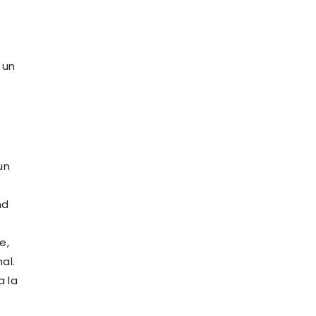
 un
un
a
nd
e,
al.
a la