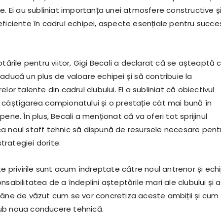
e. Ei au subliniat importanța unei atmosfere constructive ș
eficiente în cadrul echipei, aspecte esențiale pentru succe
ptările pentru viitor, Gigi Becali a declarat că se așteaptă 
aducă un plus de valoare echipei și să contribuie la
lor talente din cadrul clubului. El a subliniat că obiectivul
 câștigarea campionatului și o prestație cât mai bună în
pene. În plus, Becali a menționat că va oferi tot sprijinul
a noul staff tehnic să dispună de resursele necesare pent
rategiei dorite.
te privirile sunt acum îndreptate către noul antrenor și ech
nsabilitatea de a îndeplini așteptările mari ale clubului și a
mâne de văzut cum se vor concretiza aceste ambiții și cum
ub noua conducere tehnică.