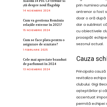
Xiaomi 14 Pro. Ce trebuie să
prin numirea unui
știi despre noul flagship
14 NOIEMBRIE 2024
antrenor a fost s
doar o oră după 
Cum va gestiona România
dar a subliniat c
relațiile externe în 2025?
15 NOIEMBRIE 2024
cu obiectivele c
proaspăt echipei 
Cum se face plata pentru o
sezonul actual.
asigurare de sănătate?
1 FEBRUARIE 2025
Cauza schi
Cele mai apreciate branduri
de parfumuri în 2024
13 NOIEMBRIE 2024
Principala cauză
revitaliza echipa
clubului. Gigi Be
așteptărilor și c
accentuat importa
permită echipei 