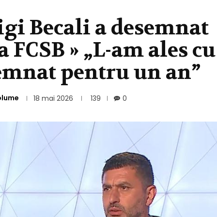
igi Becali a desemnat
a FCSB » „L-am ales cu
semnat pentru un an”
olume
18 mai 2026
139
0