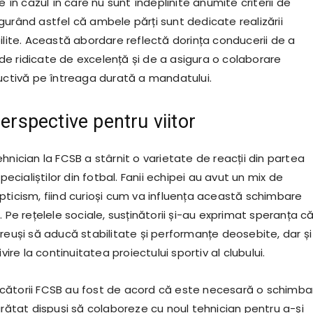
e în cazul în care nu sunt îndeplinite anumite criterii de
gurând astfel că ambele părți sunt dedicate realizării
ilite. Această abordare reflectă dorința conducerii de a
e ridicate de excelență și de a asigura o colaborare
ductivă pe întreaga durată a mandatului.
perspective pentru viitor
hnician la FCSB a stârnit o varietate de reacții din partea
specialiștilor din fotbal. Fanii echipei au avut un mix de
pticism, fiind curioși cum va influența această schimbare
. Pe rețelele sociale, susținătorii și-au exprimat speranța c
reuși să aducă stabilitate și performanțe deosebite, dar și
ivire la continuitatea proiectului sportiv al clubului.
cătorii FCSB au fost de acord că este necesară o schimba
arătat dispuși să colaboreze cu noul tehnician pentru a-și