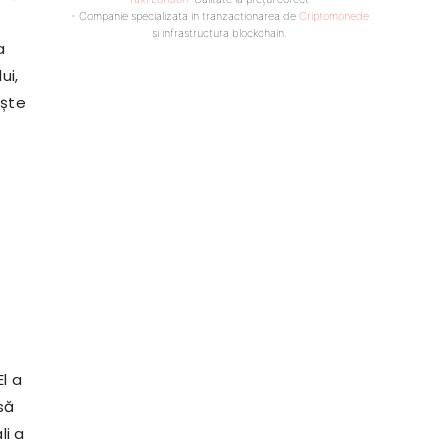
- Companie specializata in tranzactionarea de
Criptomonede
si infrastructura blockchain.
a
ui,
ește
l a
să
li a