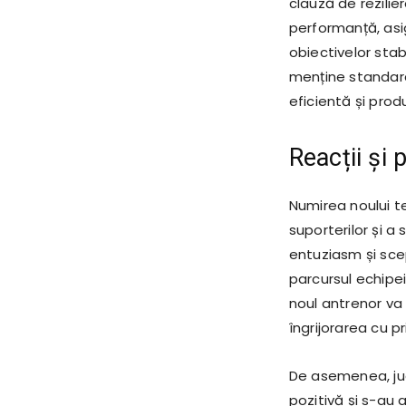
clauză de rezilier
performanță, asi
obiectivelor stab
menține standard
eficientă și pro
Reacții și 
Numirea noului te
suporterilor și a 
entuziasm și sce
parcursul echipei
noul antrenor va 
îngrijorarea cu pr
De asemenea, ju
pozitivă și s-au 