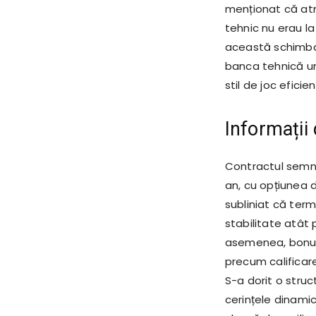
menționat că atmo
tehnic nu erau la
această schimbar
banca tehnică u
stil de joc eficie
Informații
Contractul semna
an, cu opțiunea d
subliniat că ter
stabilitate atât 
asemenea, bonusu
precum calificar
S-a dorit o struc
cerințele dinamice