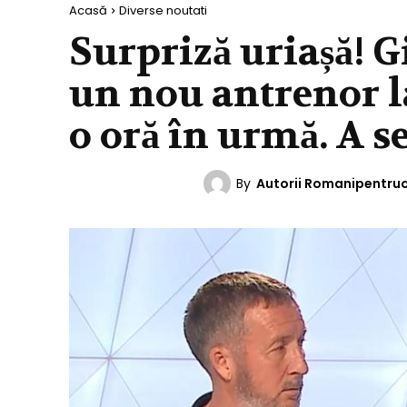
Acasă
Diverse noutati
Surpriză uriașă! G
un nou antrenor l
o oră în urmă. A 
By
Autorii Romanipentru
DIVERSE NOUTATI