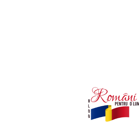
Afaceri si Industrii
Diverse noutati
Sanatate / Hobby