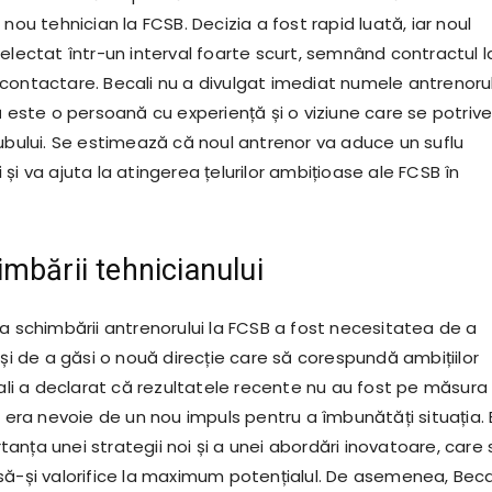
 nou tehnician la FCSB. Decizia a fost rapid luată, iar noul
electat într-un interval foarte scurt, semnând contractul l
contactare. Becali nu a divulgat imediat numele antrenorul
ă este o persoană cu experiență și o viziune care se potriv
lubului. Se estimează că noul antrenor va aduce un suflu
și va ajuta la atingerea țelurilor ambițioase ale FCSB în
mbării tehnicianului
 a schimbării antrenorului la FCSB a fost necesitatea de a
 și de a găsi o nouă direcție care să corespundă ambițiilor
cali a declarat că rezultatele recente nu au fost pe măsura
ă era nevoie de un nou impuls pentru a îmbunătăți situația. E
nța unei strategii noi și a unei abordări inovatoare, care 
să-și valorifice la maximum potențialul. De asemenea, Beca