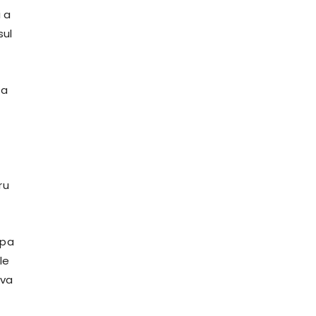
i a
sul
ca
ru
ipa
le
 va