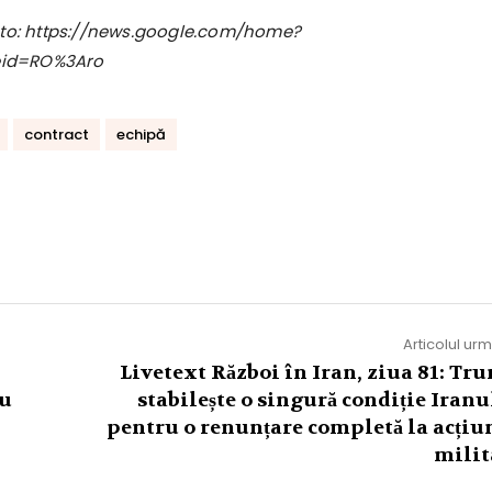
foto: https://news.google.com/home?
eid=RO%3Aro
contract
echipă
Articolul ur
Livetext Război în Iran, ziua 81: Tr
au
stabilește o singură condiție Iranu
pentru o renunțare completă la acțiu
milit