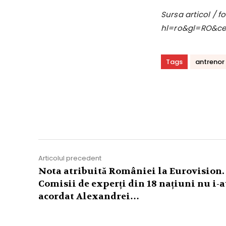
Sursa articol / 
hl=ro&gl=RO&c
Tags
antrenor
Acțiune
Articolul precedent
Nota atribuită României la Eurovision.
Comisii de experți din 18 națiuni nu i-
acordat Alexandrei…