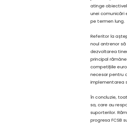
atinge obiectivel
unei comunicări 
pe termen lung.
Referitor la aște
noul antrenor să 
dezvoltarea tinere
principal rămâne
competițiile euro
necesar pentru c
implementarea st
În concluzie, toa
sa, care au respo
suporterilor. Ră
progresa FCSB s