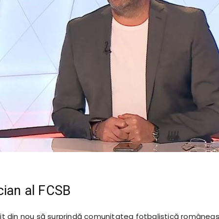
cian al FCSB
ușit din nou să surprindă comunitatea fotbalistică românea