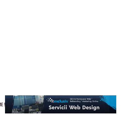
Cultura si Entertainment
Home & Deco
Tech