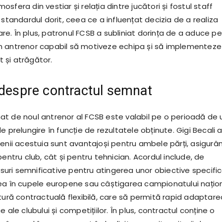
sfera din vestiar și relația dintre jucători și fostul staff
 standardul dorit, ceea ce a influențat decizia de a realiza
e. În plus, patronul FCSB a subliniat dorința de a aduce pe
n antrenor capabil să motiveze echipa și să implementeze
nt și atrăgător.
 despre contractul semnat
t de noul antrenor al FCSB este valabil pe o perioadă de 
e prelungire în funcție de rezultatele obținute. Gigi Becali 
menii acestuia sunt avantajoși pentru ambele părți, asigurâ
pentru club, cât și pentru tehnician. Acordul include, de
ri semnificative pentru atingerea unor obiective specific
ea în cupele europene sau câștigarea campionatului națion
tură contractuală flexibilă, care să permită rapid adaptare
 ale clubului și competițiilor. În plus, contractul conține o