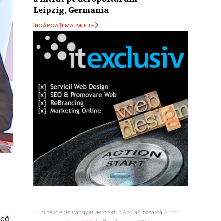
Leipzig, Germania
ÎNCĂRCAȚI MAI MULTE
- Ai nevoie de transport aeroport in Anglia? Încearcă
Airport
scă
Taxi London
. Calitate la prețul corect.