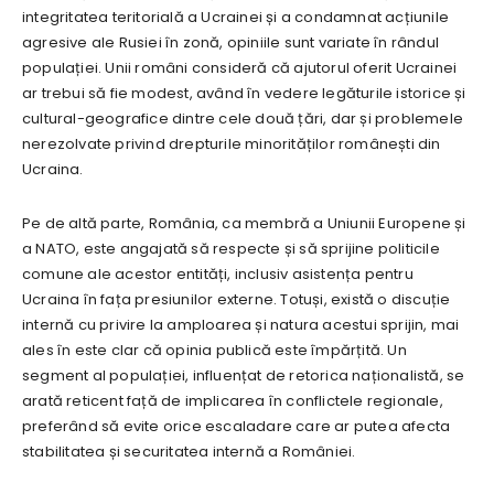
integritatea teritorială a Ucrainei și a condamnat acțiunile
agresive ale Rusiei în zonă, opiniile sunt variate în rândul
populației. Unii români consideră că ajutorul oferit Ucrainei
ar trebui să fie modest, având în vedere legăturile istorice și
cultural-geografice dintre cele două țări, dar și problemele
nerezolvate privind drepturile minorităților românești din
Ucraina.
Pe de altă parte, România, ca membră a Uniunii Europene și
a NATO, este angajată să respecte și să sprijine politicile
comune ale acestor entități, inclusiv asistența pentru
Ucraina în fața presiunilor externe. Totuși, există o discuție
internă cu privire la amploarea și natura acestui sprijin, mai
ales în este clar că opinia publică este împărțită. Un
segment al populației, influențat de retorica naționalistă, se
arată reticent față de implicarea în conflictele regionale,
preferând să evite orice escaladare care ar putea afecta
stabilitatea și securitatea internă a României.