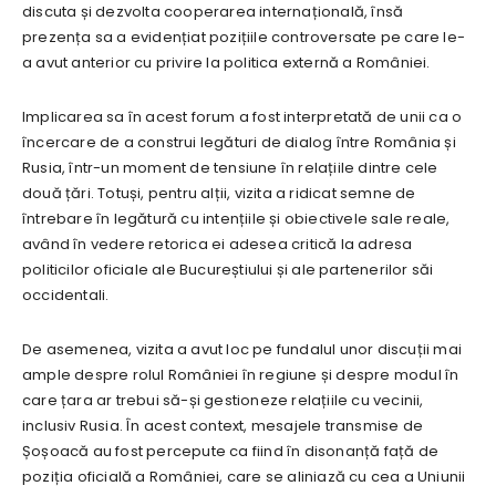
discuta și dezvolta cooperarea internațională, însă
prezența sa a evidențiat pozițiile controversate pe care le-
a avut anterior cu privire la politica externă a României.
Implicarea sa în acest forum a fost interpretată de unii ca o
încercare de a construi legături de dialog între România și
Rusia, într-un moment de tensiune în relațiile dintre cele
două țări. Totuși, pentru alții, vizita a ridicat semne de
întrebare în legătură cu intențiile și obiectivele sale reale,
având în vedere retorica ei adesea critică la adresa
politicilor oficiale ale Bucureștiului și ale partenerilor săi
occidentali.
De asemenea, vizita a avut loc pe fundalul unor discuții mai
ample despre rolul României în regiune și despre modul în
care țara ar trebui să-și gestioneze relațiile cu vecinii,
inclusiv Rusia. În acest context, mesajele transmise de
Șoșoacă au fost percepute ca fiind în disonanță față de
poziția oficială a României, care se aliniază cu cea a Uniunii