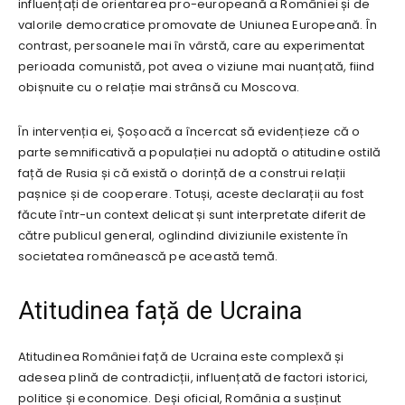
influențați de orientarea pro-europeană a României și de
valorile democratice promovate de Uniunea Europeană. În
contrast, persoanele mai în vârstă, care au experimentat
perioada comunistă, pot avea o viziune mai nuanțată, fiind
obișnuite cu o relație mai strânsă cu Moscova.
În intervenția ei, Șoșoacă a încercat să evidențieze că o
parte semnificativă a populației nu adoptă o atitudine ostilă
față de Rusia și că există o dorință de a construi relații
pașnice și de cooperare. Totuși, aceste declarații au fost
făcute într-un context delicat și sunt interpretate diferit de
către publicul general, oglindind diviziunile existente în
societatea românească pe această temă.
Atitudinea față de Ucraina
Atitudinea României față de Ucraina este complexă și
adesea plină de contradicții, influențată de factori istorici,
politice și economice. Deși oficial, România a susținut