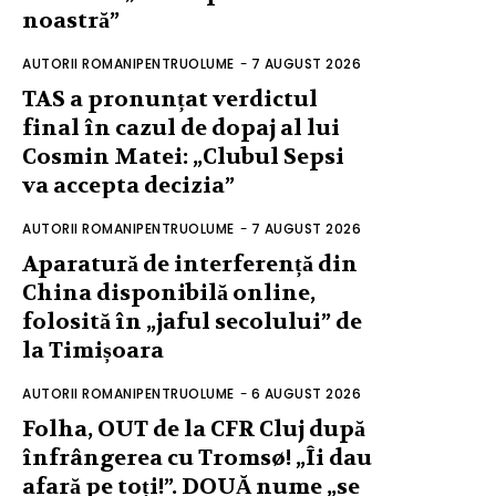
noastră”
AUTORII ROMANIPENTRUOLUME
-
7 AUGUST 2026
TAS a pronunțat verdictul
final în cazul de dopaj al lui
Cosmin Matei: „Clubul Sepsi
va accepta decizia”
AUTORII ROMANIPENTRUOLUME
-
7 AUGUST 2026
Aparatură de interferență din
China disponibilă online,
folosită în „jaful secolului” de
la Timișoara
AUTORII ROMANIPENTRUOLUME
-
6 AUGUST 2026
Folha, OUT de la CFR Cluj după
înfrângerea cu Tromsø! „Îi dau
afară pe toți!”. DOUĂ nume „se