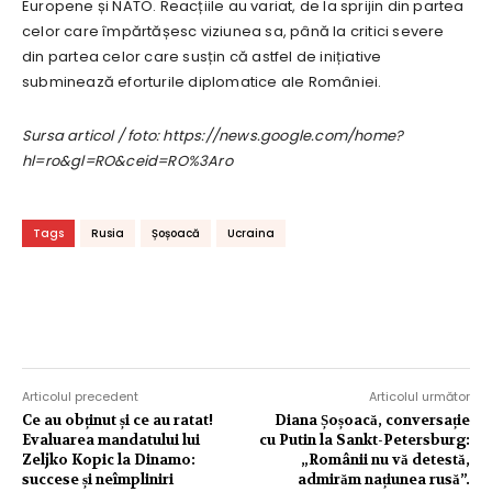
Europene și NATO. Reacțiile au variat, de la sprijin din partea
celor care împărtășesc viziunea sa, până la critici severe
din partea celor care susțin că astfel de inițiative
subminează eforturile diplomatice ale României.
Sursa articol / foto: https://news.google.com/home?
hl=ro&gl=RO&ceid=RO%3Aro
Tags
Rusia
Șoșoacă
Ucraina
Articolul precedent
Articolul următor
Ce au obținut și ce au ratat!
Diana Șoșoacă, conversație
Evaluarea mandatului lui
cu Putin la Sankt-Petersburg:
Zeljko Kopic la Dinamo:
„Românii nu vă detestă,
succese și neîmpliniri
admirăm națiunea rusă”.