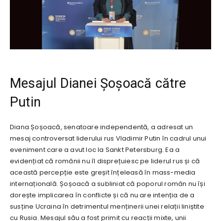
Mesajul Dianei Șoșoacă către
Putin
Diana Șoșoacă, senatoare independentă, a adresat un
mesaj controversat liderului rus Vladimir Putin în cadrul unui
eveniment care a avut loc la Sankt Petersburg. Ea a
evidențiat că românii nu îl disprețuiesc pe liderul rus și că
această percepție este greșit înțeleasă în mass-media
internațională. Șoșoacă a subliniat că poporul român nu își
dorește implicarea în conflicte și că nu are intenția de a
susține Ucraina în detrimentul menținerii unei relații liniștite
cu Rusia. Mesajul său a fost primit cu reacții mixte, unii