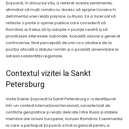
Șoșoacă, în discursul său, a reiterat aceste sentimente,
afirmând că mulți români nu doresc să sprijine Ucraina în
detrimentul unei relații pașnice cu Rusia. Ea a încercat să
reflecte o parte a opiniei publice care consideră că
România ar trebui să își adopte o poziție neutră și să
prioritizeze interesele naționale. Această viziune a generat
controverse, fiind percepută de unii ca o abatare de la
poziția oficială a statului român și o posibilă amenințare la
adresa solidarității regionale.
Contextul vizitei la Sankt
Petersburg
Vizita Dianei Șoșoacă la Sankt Petersburg s-a desfășurat
într-un context internațional tensionat, caracterizat de
conflicte geopolitice și relații delicate între Rusia și statele
membre ale Uniunii Europene, inclusiv România. Evenimentul
la care a participat Șoșoacă a fost organizat pentru a