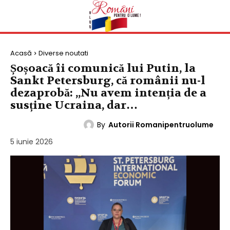
Acasă
Diverse noutati
Șoșoacă îi comunică lui Putin, la
Sankt Petersburg, că românii nu-l
dezaprobă: „Nu avem intenția de a
susține Ucraina, dar…
By
Autorii Romanipentruolume
DIVERSE NOUTATI
5 iunie 2026