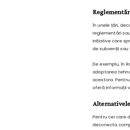
Reglementări
În unele țări, d
reglementări sau
inițiative care sp
de subvenții sau f
De exemplu, în R
adoptarea tehnolo
acestora. Pentru 
oferă informații 
Alternativele
Pentru cei care 
deconecta complet