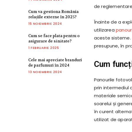
de reglementare. 
Cum va gestiona România
relațiile externe în 2025?
Înainte de a exp
15 NOIEMBRIE 2024
utilizarea
panouri
Cum se face plata pentru o
aceste sisteme. În
asigurare de sănătate?
presupune, în pra
1 FEBRUARIE 2025
Cele mai apreciate branduri
Cum funcți
de parfumuri în 2024
13 NOIEMBRIE 2024
Panourile fotovol
prin intermediul 
materiale semico
soarelui și gene
în curent alterna
utilizat de aparat