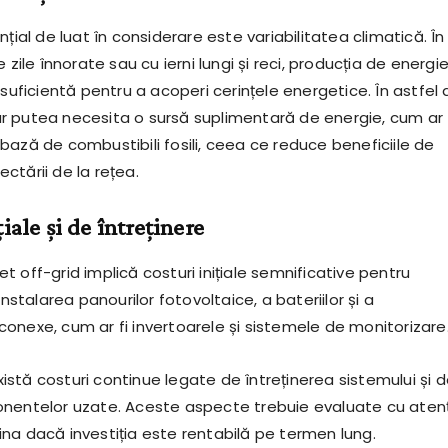
nțial de luat în considerare este variabilitatea climatică. În
 zile înnorate sau cu ierni lungi și reci, producția de energi
nsuficientă pentru a acoperi cerințele energetice. În astfel 
a ar putea necesita o sursă suplimentară de energie, cum ar 
bază de combustibili fosili, ceea ce reduce beneficiile de
ctării de la rețea.
țiale și de întreținere
 off-grid implică costuri inițiale semnificative pentru
instalarea panourilor fotovoltaice, a bateriilor și a
onexe, cum ar fi invertoarele și sistemele de monitorizare
stă costuri continue legate de întreținerea sistemului și 
nentelor uzate. Aceste aspecte trebuie evaluate cu aten
na dacă investiția este rentabilă pe termen lung.