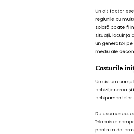
Un alt factor ese
regiunile cu multe
solară poate fi i
situații, locuinț
un generator pe 
mediu ale decone
Costurile ini
Un sistem complet
achiziționarea și 
echipamentelor c
De asemenea, exi
înlocuirea compo
pentru a determi