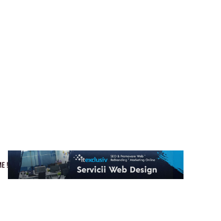
Cultura si Entertainment
Home & Deco
Tech