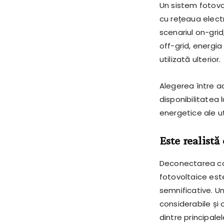
Un sistem fotovol
cu rețeaua electr
scenariul on-grid
off-grid, energia
utilizată ulterior.
Alegerea între a
disponibilitatea l
energetice ale uti
Este realistă
Deconectarea com
fotovoltaice este
semnificative. Un
considerabile și
dintre principale