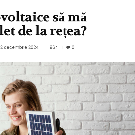
voltaice să mă
t de la rețea?
2 decembrie 2024
864
0