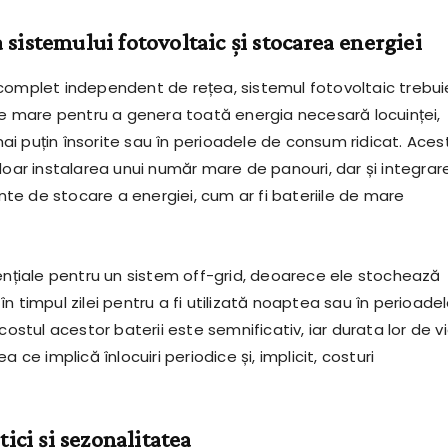
sistemului fotovoltaic și stocarea energiei
complet independent de rețea, sistemul fotovoltaic trebui
 de mare pentru a genera toată energia necesară locuinței,
e mai puțin însorite sau în perioadele de consum ridicat. Aces
doar instalarea unui număr mare de panouri, dar și integrar
iente de stocare a energiei, cum ar fi bateriile de mare
sențiale pentru un sistem off-grid, deoarece ele stochează
n timpul zilei pentru a fi utilizată noaptea sau în perioade
 costul acestor baterii este semnificativ, iar durata lor de v
a ce implică înlocuiri periodice și, implicit, costuri
tici și sezonalitatea