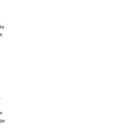
e
de
fi
.
de
ție