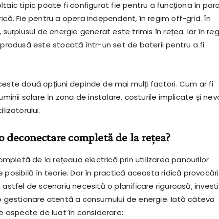
taic tipic poate fi configurat fie pentru a funcționa în para
ică. Fie pentru a opera independent, în regim off-grid. În
, surplusul de energie generat este trimis în rețea. Iar în re
 produsă este stocată într-un set de baterii pentru a fi
ceste două opțiuni depinde de mai mulți factori. Cum ar fi
uminii solare în zona de instalare, costurile implicate și nev
lizatorului.
 o deconectare completă de la rețea?
pletă de la rețeaua electrică prin utilizarea panourilor
 posibilă în teorie. Dar în practică aceasta ridică provocări
 astfel de scenariu necesită o planificare riguroasă, investiț
 o gestionare atentă a consumului de energie. Iată câteva
le aspecte de luat în considerare: