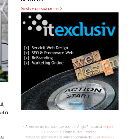
ÎNCĂRCAȚI MAI MULTE
i,
letă
- Ai nevoie de transport aeroport in Anglia? Încearcă
Airport
Taxi London
. Calitate la prețul corect.
și
- Companie specializata in tranzactionarea de
Criptomonede