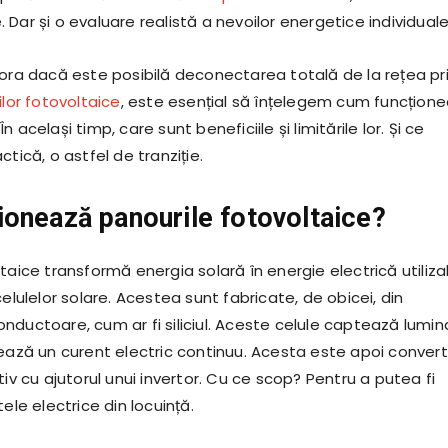
Dar și o evaluare realistă a nevoilor energetice individuale
lora dacă este posibilă deconectarea totală de la rețea pr
lor fotovoltaice
, este esențial să înțelegem cum funcțion
 același timp, care sunt beneficiile și limitările lor. Și ce
ctică, o astfel de tranziție.
onează panourile fotovoltaice?
taice transformă energia solară în energie electrică utiliza
celulelor solare. Acestea sunt fabricate, de obicei, din
nductoare, cum ar fi siliciul. Aceste celule captează lumin
rează un curent electric continuu. Acesta este apoi convert
tiv cu ajutorul unui invertor. Cu ce scop? Pentru a putea fi
ele electrice din locuință.