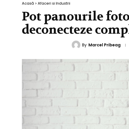
Acasă
Afaceri si Industrii
Pot panourile foto
deconecteze comple
By
Marcel Pribeag
AFACERI SI INDUSTRII