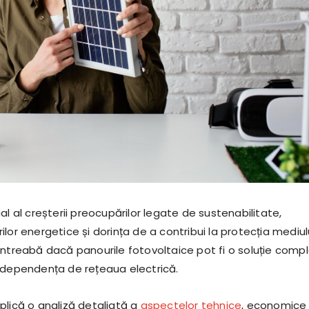
al al creșterii preocupărilor legate de sustenabilitate,
lor energetice și dorința de a contribui la protecția mediulu
întreabă dacă panourile fotovoltaice pot fi o soluție comp
 dependența de rețeaua electrică.
plică o analiză detaliată a
aspectelor tehnice
, economice 