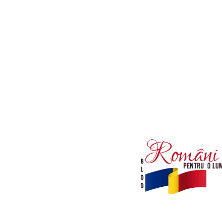
Afaceri si Industrii
Diverse noutati
Sanatate / Hobby