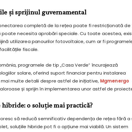
le și sprijinul guvernamental
econectarea completă de la rețea poate fi restricționată de
 poate necesita aprobări speciale. Cu toate acestea, exi
rijină utilizarea panourilor fotovoltaice, cum ar fi programel
acilitățile fiscale.
omânia, programele de tip „Casa Verde” încurajează
giilor solare, oferind suport financiar pentru instalarea
mai multe detalii despre astfel de inițiative,
Mgmenergo
valoroase și sprijin în implementarea unor astfel de proiect
 hibride: o soluție mai practică?
doresc să reducă semnificativ dependența de rețea fără a
, soluțiile hibride pot fi o opțiune mai viabilă. Un sistem