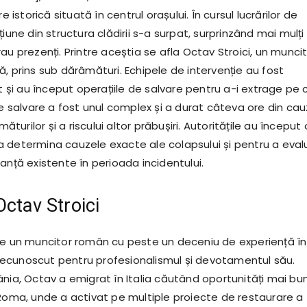
re istorică situată în centrul orașului. În cursul lucrărilor de
țiune din structura clădirii s-a surpat, surprinzând mai mulți
au prezenți. Printre aceștia se afla Octav Stroici, un munci
, prins sub dărâmături. Echipele de intervenție au fost
i au început operațiile de salvare pentru a-i extrage pe 
de salvare a fost unul complex și a durat câteva ore din ca
âmăturilor și a riscului altor prăbușiri. Autoritățile au început 
 determina cauzele exacte ale colapsului și pentru a eval
anță existente în perioada incidentului.
Octav Stroici
te un muncitor român cu peste un deceniu de experiență în
d recunoscut pentru profesionalismul și devotamentul său.
ânia, Octav a emigrat în Italia căutând oportunități mai bu
 Roma, unde a activat pe multiple proiecte de restaurare a