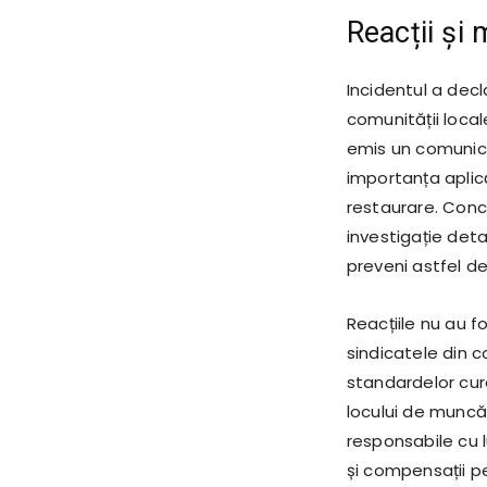
Reacții și
Incidentul a decl
comunității local
emis un comunica
importanța aplică
restaurare. Conc
investigație deta
preveni astfel de
Reacțiile nu au fo
sindicatele din c
standardelor cure
locului de muncă
responsabile cu 
și compensații p