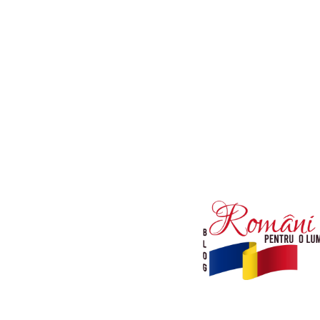
Afaceri si Industrii
Diverse noutati
Sanatate / Hobby