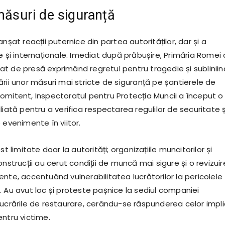
 măsuri de siguranță
anșat reacții puternice din partea autorităților, dar și a
e și internaționale. Imediat după prăbușire, Primăria Romei 
t de presă exprimând regretul pentru tragedie și subliniin
rii unor măsuri mai stricte de siguranță pe șantierele de
omitent, Inspectoratul pentru Protecția Muncii a început o
liată pentru a verifica respectarea regulilor de securitate ș
 evenimente în viitor.
st limitate doar la autorități; organizațiile muncitorilor și
onstrucții au cerut condiții de muncă mai sigure și o revizuir
nte, accentuând vulnerabilitatea lucrătorilor la pericolele
. Au avut loc și proteste pașnice la sediul companiei
lucrările de restaurare, cerându-se răspunderea celor impli
entru victime.