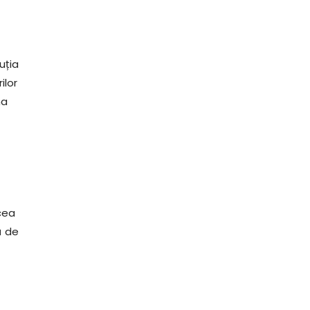
uția
ilor
na
 cea
ă de
l