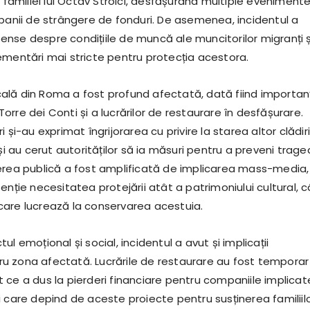
r familiei lui Octav Stroici, desfășurând multiple eveniment
mpanii de strângere de fonduri. De asemenea, incidentul a
intense despre condițiile de muncă ale muncitorilor migranți ș
ementări mai stricte pentru protecția acestora.
lă din Roma a fost profund afectată, dată fiind importan
i Torre dei Conti și a lucrărilor de restaurare în desfășurare.
 și-au exprimat îngrijorarea cu privire la starea altor clădiri
 și au cerut autorităților să ia măsuri pentru a preveni traged
erea publică a fost amplificată de implicarea mass-media,
enție necesitatea protejării atât a patrimoniului cultural, c
or care lucrează la conservarea acestuia.
ul emoțional și social, incidentul a avut și implicații
 zona afectată. Lucrările de restaurare au fost temporar
ce a dus la pierderi financiare pentru companiile implicate
 care depind de aceste proiecte pentru susținerea familiilo