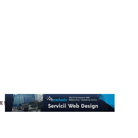
Cultura si Entertainment
Home & Deco
Tech