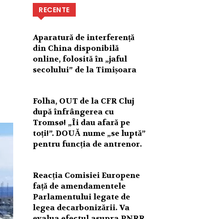
RECENTE
Aparatură de interferență
din China disponibilă
online, folosită în „jaful
secolului” de la Timișoara
Folha, OUT de la CFR Cluj
după înfrângerea cu
Tromsø! „Îi dau afară pe
toți!”. DOUĂ nume „se luptă”
pentru funcția de antrenor.
Reacția Comisiei Europene
față de amendamentele
Parlamentului legate de
legea decarbonizării. Va
evalua efectul asupra PNRR.