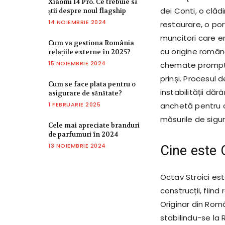
Xiaomi 14 Pro. Ce trebuie să
dei Conti, o clădi
știi despre noul flagship
14 NOIEMBRIE 2024
restaurare, o por
muncitori care er
Cum va gestiona România
cu origine română
relațiile externe în 2025?
15 NOIEMBRIE 2024
chemate prompt ș
prinși. Procesul 
Cum se face plata pentru o
instabilității dăr
asigurare de sănătate?
1 FEBRUARIE 2025
anchetă pentru a
măsurile de sigur
Cele mai apreciate branduri
de parfumuri în 2024
13 NOIEMBRIE 2024
Cine este 
Octav Stroici es
construcții, fiin
Originar din Rom
stabilindu-se la