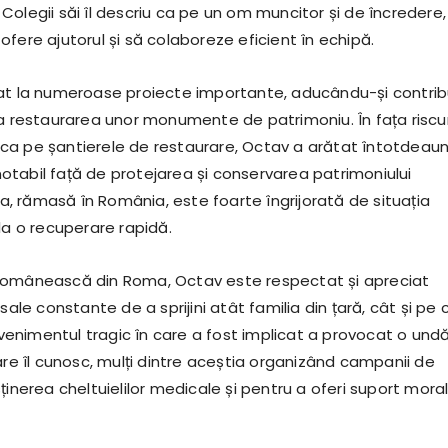
e. Colegii săi îl descriu ca pe un om muncitor și de încredere,
fere ajutorul și să colaboreze eficient în echipă.
at la numeroase proiecte importante, aducându-și contrib
la restaurarea unor monumente de patrimoniu. În fața riscur
a pe șantierele de restaurare, Octav a arătat întotdeau
tabil față de protejarea și conservarea patrimoniului
 sa, rămasă în România, este foarte îngrijorată de situația
la o recuperare rapidă.
românească din Roma, Octav este respectat și apreciat
 sale constante de a sprijini atât familia din țară, cât și pe
 Evenimentul tragic în care a fost implicat a provocat o und
are îl cunosc, mulți dintre aceștia organizând campanii de
ținerea cheltuielilor medicale și pentru a oferi suport mora