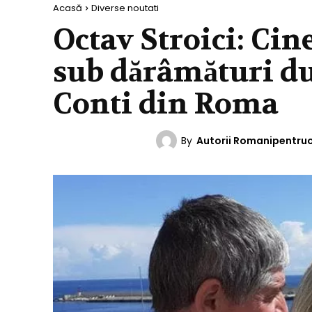
Acasă
Diverse noutati
Octav Stroici: Cin
sub dărâmături du
Conti din Roma
By
Autorii Romanipentru
DIVERSE NOUTATI