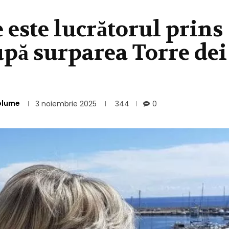
e este lucrătorul prins
pă surparea Torre dei
olume
3 noiembrie 2025
344
0