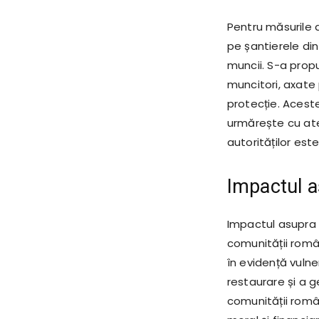
Pentru măsurile d
pe șantierele di
muncii. S-a prop
muncitori, axate
protecție. Acest
urmărește cu ate
autorităților est
Impactul a
Impactul asupra c
comunității român
în evidență vulne
restaurare și a g
comunității român