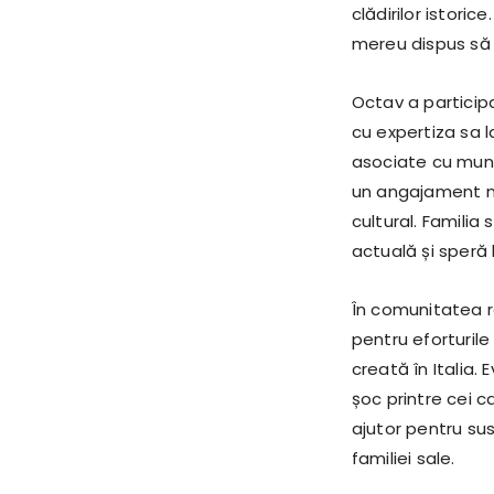
clădirilor istoric
mereu dispus să o
Octav a particip
cu expertiza sa 
asociate cu munc
un angajament no
cultural. Familia
actuală și speră 
În comunitatea 
pentru eforturile
creată în Italia.
șoc printre cei c
ajutor pentru sus
familiei sale.