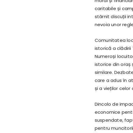
moral și financia
caritabile și ca
stârnit discuții 
nevoia unor regl
Comunitatea loca
istorică a clădiri
Numeroși locuitori
istorice din oraș
similare. Dezbat
care a adus în at
și a vieților cel
Dincolo de impact
economice pentru
suspendate, fapt 
pentru muncitorii