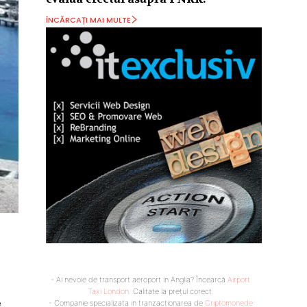
ÎNCĂRCAȚI MAI MULTE
- Ai nevoie de transport aeroport in Anglia? Încearcă
Airport
Taxi London
. Calitate la prețul corect.
e
- Companie specializata in tranzactionarea de
Criptomonede