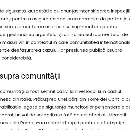
e siguranță, autoritățile au anunțat intensificarea inspecții
n oraș pentru a asigura respectarea normelor de protecție 
us și implementarea unor cursuri suplimentare pentru
 pe gestionarea urgențelor și utilizarea echipamentelor de
e măsuri vin în contextul în care comunitatea internațional
nție desfășurarea cazului, iar presiunea publică asupra
e considerabilă.
supra comunității
omunității a fost semnificativ, la nivel local și în cadrul
ești din Italia. Prăbușirea unei părți din Torre dei Conti a p
rabilitățile legate de siguranța muncitorilor pe șantierele d
enerat un val de solidaritate față de cei afectați. Membrii
ești din Roma s-au mobilizat rapid pentru a oferi sprijin