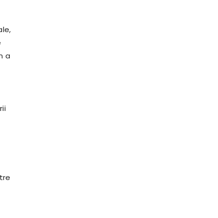
ale,
e
n a
ii
ntre
ă