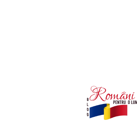
Afaceri si Industrii
Diverse noutati
Sanatate / Hobby