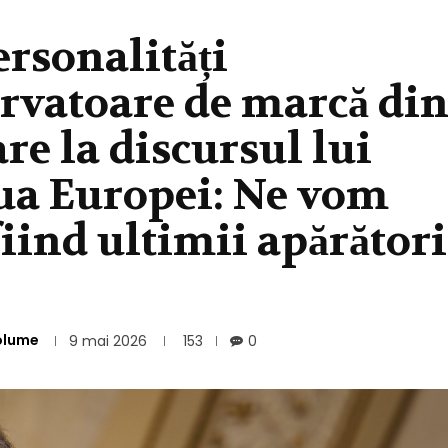
ersonalități
ervatoare de marcă di
e la discursul lui
ua Europei: Ne vom
fiind ultimii apărători
olume
9 mai 2026
153
0