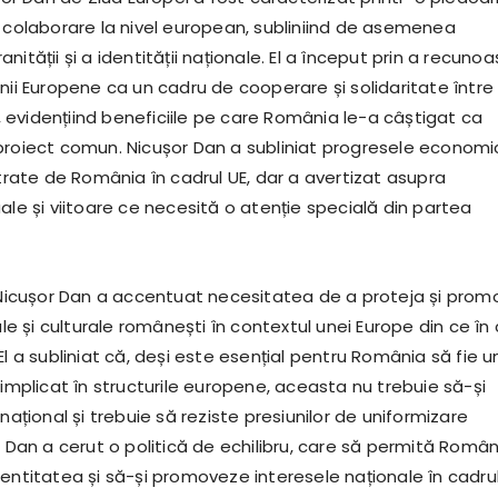
i colaborare la nivel european, subliniind de asemenea
nității și a identității naționale. El a început prin a recuno
nii Europene ca un cadru de cooperare și solidaritate între
evidențiind beneficiile pe care România le-a câștigat ca
proiect comun. Nicușor Dan a subliniat progresele economi
strate de România în cadrul UE, dar a avertizat asupra
ale și viitoare ce necesită o atenție specială din partea
, Nicușor Dan a accentuat necesitatea de a proteja și prom
nale și culturale românești în contextul unei Europe din ce în
El a subliniat că, deși este esențial pentru România să fie u
 implicat în structurile europene, aceasta nu trebuie să-și
 național și trebuie să reziste presiunilor de uniformizare
r Dan a cerut o politică de echilibru, care să permită Român
dentitatea și să-și promoveze interesele naționale în cadru