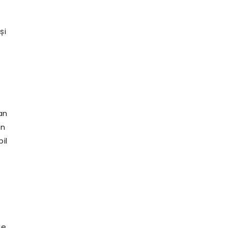
și
an
in
il
ie