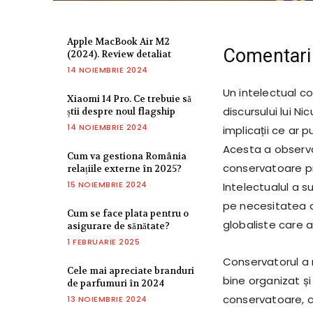
Apple MacBook Air M2
Comentarii
(2024). Review detaliat
14 NOIEMBRIE 2024
Un intelectual c
Xiaomi 14 Pro. Ce trebuie să
discursului lui Ni
știi despre noul flagship
14 NOIEMBRIE 2024
implicații ce ar 
Acesta a observat
Cum va gestiona România
conservatoare pri
relațiile externe în 2025?
15 NOIEMBRIE 2024
Intelectualul a s
pe necesitatea d
Cum se face plata pentru o
globaliste care ar
asigurare de sănătate?
1 FEBRUARIE 2025
Conservatorul a 
Cele mai apreciate branduri
bine organizat ș
de parfumuri în 2024
conservatoare, cu
13 NOIEMBRIE 2024