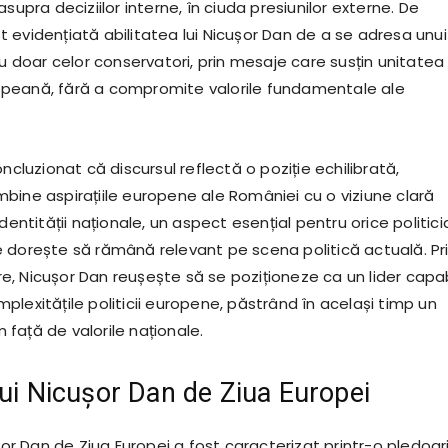
asupra deciziilor interne, în ciuda presiunilor externe. De
 evidențiată abilitatea lui Nicușor Dan de a se adresa unui
nu doar celor conservatori, prin mesaje care susțin unitatea 
peană, fără a compromite valorile fundamentale ale
oncluzionat că discursul reflectă o poziție echilibrată,
bine aspirațiile europene ale României cu o viziune clară
identității naționale, un aspect esențial pentru orice politici
 dorește să rămână relevant pe scena politică actuală. Pr
, Nicușor Dan reușește să se poziționeze ca un lider capab
lexitățile politicii europene, păstrând în același timp un
față de valorile naționale.
lui Nicușor Dan de Ziua Europei
ușor Dan de Ziua Europei a fost caracterizat printr-o pledoar