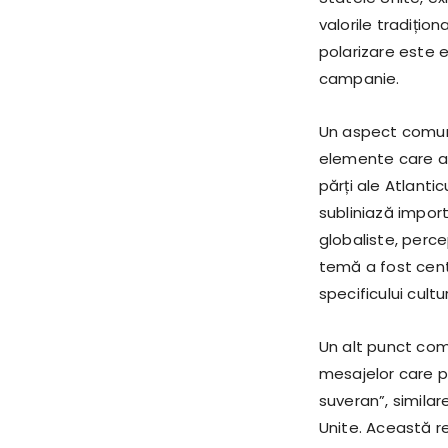
valorile tradițio
polarizare este evi
campanie.
Un aspect comun 
elemente care a
părți ale Atlantic
subliniază importa
globaliste, perc
temă a fost centr
specificului cult
Un alt punct comu
mesajelor care p
suveran”, similar
Unite. Această r