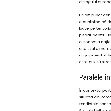
dialogului europ
Un alt punct cent
el subliniind că 
luate pe teritoriu
pledat pentru un
autonomia națion
alte state membr
angajamentul de 
este auzită și r
Paralele î
În contextul polit
situația din Româ
tendințele conserv
Statele Unite, ex