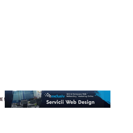
Cultura si Entertainment
Home & Deco
Tech