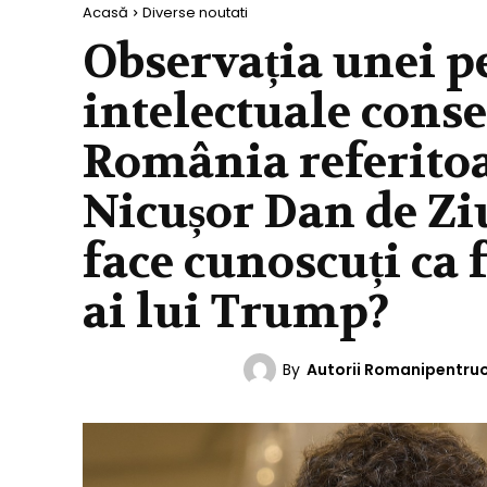
Acasă
Diverse noutati
Observația unei p
intelectuale cons
România referitoar
Nicușor Dan de Zi
face cunoscuți ca 
ai lui Trump?
By
Autorii Romanipentru
DIVERSE NOUTATI