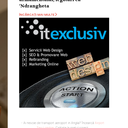
‘Ndrangheta
ÎNCĂRCAȚI MAI MULTE
- Ai nevoie de transport aeroport in Anglia? Încearcă
Airport
Taxi London
. Calitate la prețul corect.