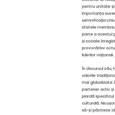
pentru unitate ș
importanța suvera
semnificația Uniu
statele membre, 
parte a acestui 
și sociale înregi
provocărilor actu
liderilor naționali.
În discursul său
valorile tradițio
mai globalizate. 
partener activ și
piardă specificul
culturală. Nicușo
să-și păstreze i