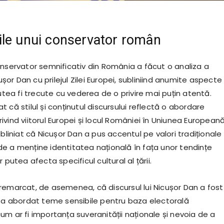
le unui conservator român
onservator semnificativ din România a făcut o analiza a
cușor Dan cu prilejul Zilei Europei, subliniind anumite aspecte 
putea fi trecute cu vederea de o privire mai puțin atentă.
 că stilul și conținutul discursului reflectă o abordare
vind viitorul Europei și locul României în Uniunea Europeană
ubliniat că Nicușor Dan a pus accentul pe valori tradiționale 
e a menține identitatea națională în fața unor tendințe
 putea afecta specificul cultural al țării.
remarcat, de asemenea, că discursul lui Nicușor Dan a fost
i a abordat teme sensibile pentru baza electorală
m ar fi importanța suveranității naționale și nevoia de a