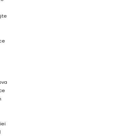
aște
ce
ova
 ce
n
iei
l