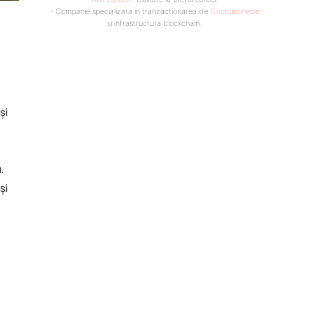
- Companie specializata in tranzactionarea de
Criptomonede
si infrastructura blockchain.
și
.
și