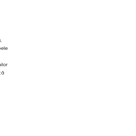
,
bele
ilor
tă