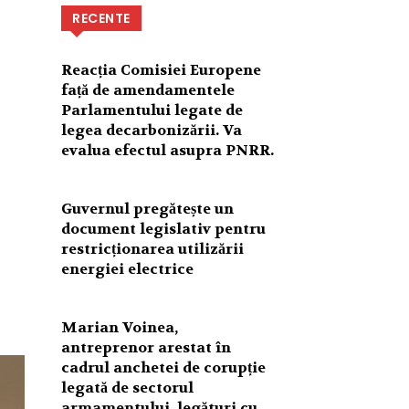
RECENTE
Reacția Comisiei Europene
n
față de amendamentele
Parlamentului legate de
legea decarbonizării. Va
evalua efectul asupra PNRR.
Guvernul pregătește un
document legislativ pentru
restricționarea utilizării
energiei electrice
Marian Voinea,
antreprenor arestat în
cadrul anchetei de corupție
legată de sectorul
armamentului, legături cu