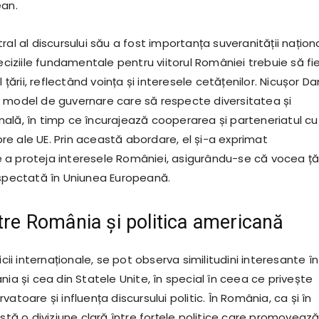
ean.
ral al discursului său a fost importanța suveranității națion
deciziile fundamentale pentru viitorul României trebuie să fi
l țării, reflectând voința și interesele cetățenilor. Nicușor Da
 model de guvernare care să respecte diversitatea și
ală, în timp ce încurajează cooperarea și parteneriatul cu
e ale UE. Prin această abordare, el și-a exprimat
a proteja interesele României, asigurându-se că vocea țăr
espectată în Uniunea Europeană.
ntre România și politica americană
icii internaționale, se pot observa similitudini interesante î
nia și cea din Statele Unite, în special în ceea ce privește
atoare și influența discursului politic. În România, ca și în
istă o diviziune clară între forțele politice care promoveaz