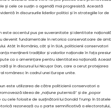
nale și cele ce susțin o agendă mai progresistă. Această
dentă în discursurile liderilor politici și în strategiile lor de
este accentul pus pe suveranitate și identitate națională
u devenit fundamentale în retorica conservatoare de am
ului. Atât în România, cât și în SUA, politicienii conservatori
nța menținerii tradițiilor și valorilor naționale în fața presiun
epute ca o amenințare pentru identitatea națională. Aceas
ală și în discursul lui Nicușor Dan, care a cerut protejarea
ural românesc în cadrul unei Europe unite.
n este utilizarea de către politicienii conservatori a
romovează ideea de „națiune puternică” și de „popor
e cu cele folosite de susținătorii lui Donald Trump în Statele
etorică rezonează cu o parte semnificativă a electoratului,