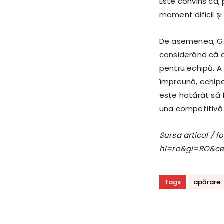
Este convins că,
moment dificil și
De asemenea, Gâlc
considerând că a
pentru echipă. A 
împreună, echipa 
este hotărât să 
una competitivă 
Sursa articol / 
hl=ro&gl=RO&c
Tags
apărare