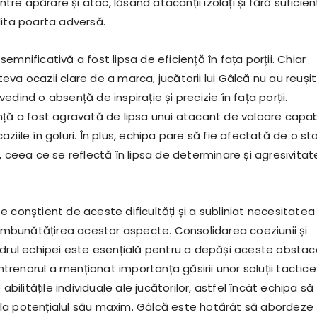
între apărare și atac, lăsând atacanții izolați și fără suficie
lita poarta adversă.
emnificativă a fost lipsa de eficiență în fața porții. Chiar
va ocazii clare de a marca, jucătorii lui Gâlcă nu au reușit
edind o absență de inspirație și precizie în fața porții.
nță a fost agravată de lipsa unui atacant de valoare capab
ziile în goluri. În plus, echipa pare să fie afectată de o st
, ceea ce se reflectă în lipsa de determinare și agresivitat
 conștient de aceste dificultăți și a subliniat necesitatea
a îmbunătățirea acestor aspecte. Consolidarea coeziunii și
adrul echipei este esențială pentru a depăși aceste obstac
renorul a menționat importanța găsirii unor soluții tactice
 abilitățile individuale ale jucătorilor, astfel încât echipa să
a potențialul său maxim. Gâlcă este hotărât să abordeze