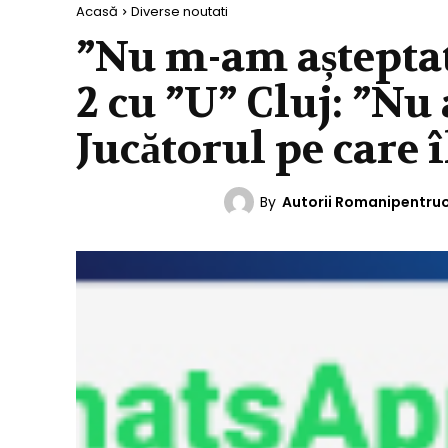
Acasă
Diverse noutati
”Nu m-am așteptat”
2 cu ”U” Cluj: ”Nu
Jucătorul pe care î
By
Autorii Romanipentru
DIVERSE NOUTATI