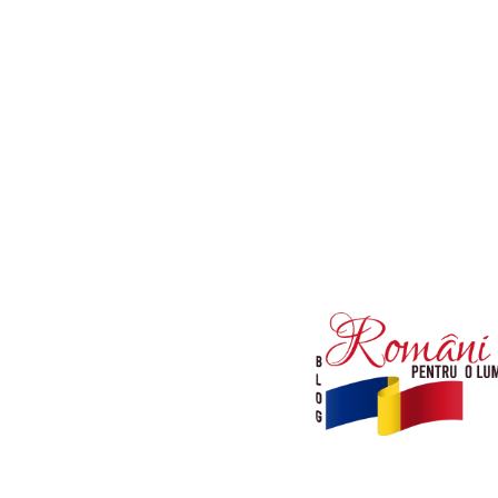
Afaceri si Industrii
Diverse noutati
Sanatate / Hobby