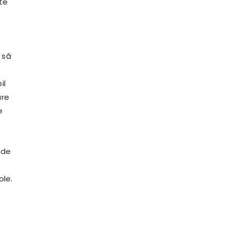
nte
 să
il
are
e
 de
ole.