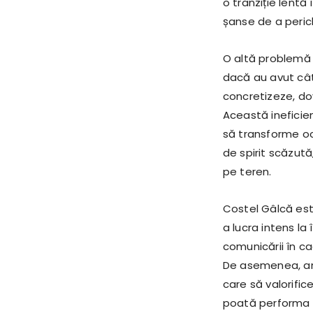
o tranziție lentă 
șanse de a peric
O altă problemă s
dacă au avut câte
concretizeze, dov
Această ineficie
să transforme oca
de spirit scăzută
pe teren.
Costel Gâlcă este
a lucra intens l
comunicării în c
De asemenea, ant
care să valorifice
poată performa l