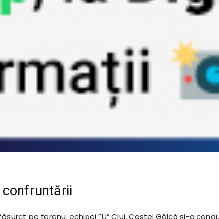
confruntării
fășurat pe terenul echipei ”U” Cluj, Costel Gâlcă și-a cond