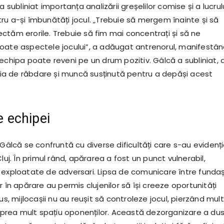
a subliniat importanța analizării greșelilor comise și a lucrul
ru a-și îmbunătăți jocul. „Trebuie să mergem înainte și să
ctăm erorile. Trebuie să fim mai concentrați și să ne
oate aspectele jocului”, a adăugat antrenorul, manifestâ
echipa poate reveni pe un drum pozitiv. Gâlcă a subliniat, 
a de răbdare și muncă susținută pentru a depăși acest
le echipei
 Gâlcă se confruntă cu diverse dificultăți care s-au evidenț
Cluj. În primul rând, apărarea a fost un punct vulnerabil,
 exploatate de adversari. Lipsa de comunicare între fundași
r în apărare au permis clujenilor să își creeze oportunități
lus, mijlocașii nu au reușit să controleze jocul, pierzând mul
d prea mult spațiu oponenților. Această dezorganizare a dus