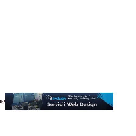
Cultura si Entertainment
Home & Deco
Tech