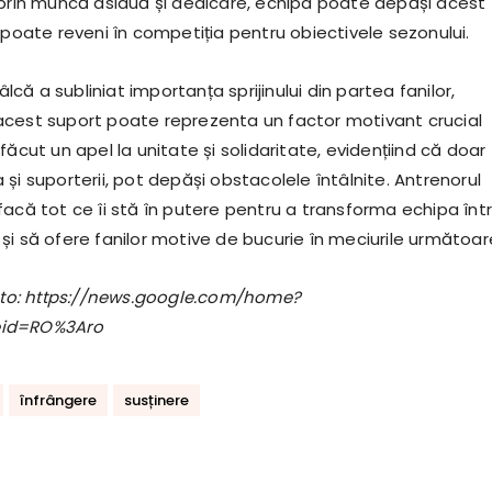
 prin muncă asiduă și dedicare, echipa poate depăși acest
 poate reveni în competiția pentru obiectivele sezonului.
ă a subliniat importanța sprijinului din partea fanilor,
cest suport poate reprezenta un factor motivant crucial
făcut un apel la unitate și solidaritate, evidențiind că doar
și suporterii, pot depăși obstacolele întâlnite. Antrenorul
facă tot ce îi stă în putere pentru a transforma echipa înt
și să ofere fanilor motive de bucurie în meciurile următoar
foto: https://news.google.com/home?
eid=RO%3Aro
înfrângere
susținere