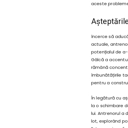
aceste probleme
Așteptările
încerce să aducă 
actuale, antreno
potențialul de a-ș
Gâlcă a accentua
rămână concentra
îmbunătățirile ta
pentru a constru
În legătură cu aș
la o schimbare de
lui. Antrenorul a
lot, explorând po