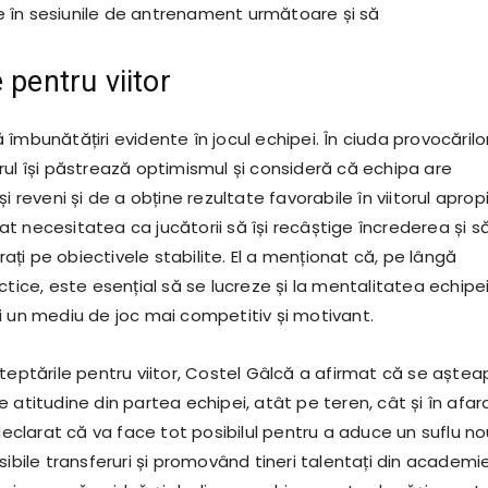
 în sesiunile de antrenament următoare și să
 pentru viitor
îmbunătățiri evidente în jocul echipei. În ciuda provocărilo
rul își păstrează optimismul și consideră că echipa are
i reveni și de a obține rezultate favorabile în viitorul aprop
t necesitatea ca jucătorii să își recâștige încrederea și s
ți pe obiectivele stabilite. El a menționat că, pe lângă
ctice, este esențial să se lucreze și la mentalitatea echipei
i un mediu de joc mai competitiv și motivant.
teptările pentru viitor, Costel Gâlcă a afirmat că se aștea
 atitudine din partea echipei, atât pe teren, cât și în afar
 declarat că va face tot posibilul pentru a aduce un suflu no
sibile transferuri și promovând tineri talentați din academie