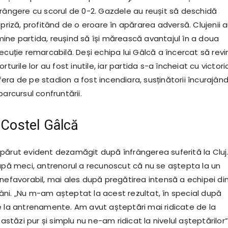
frângere cu scorul de 0-2. Gazdele au reușit să deschidă
epriză, profitând de o eroare în apărarea adversă. Clujenii 
ine partida, reușind să își mărească avantajul în a doua
ecuție remarcabilă. Deși echipa lui Gâlcă a încercat să revi
rturile lor au fost inutile, iar partida s-a încheiat cu victori
era de pe stadion a fost incendiara, susținătorii încurajân
parcursul confruntării.
i Costel Gâlcă
părut evident dezamăgit după înfrângerea suferită la Cluj.
după meci, antrenorul a recunoscut că nu se aștepta la un
 nefavorabil, mai ales după pregătirea intensă a echipei di
ni. „Nu m-am așteptat la acest rezultat, în special după
e la antrenamente. Am avut așteptări mai ridicate de la
 astăzi pur și simplu nu ne-am ridicat la nivelul așteptărilor”