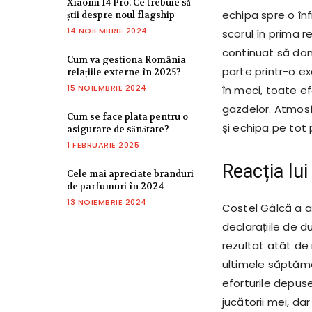
Xiaomi 14 Pro. Ce trebuie să
echipa spre o în
știi despre noul flagship
14 NOIEMBRIE 2024
scorul în prima r
continuat să dom
Cum va gestiona România
parte printr-o ex
relațiile externe în 2025?
15 NOIEMBRIE 2024
în meci, toate efo
gazdelor. Atmosf
Cum se face plata pentru o
și echipa pe tot 
asigurare de sănătate?
1 FEBRUARIE 2025
Reacția lu
Cele mai apreciate branduri
de parfumuri în 2024
13 NOIEMBRIE 2024
Costel Gâlcă a a
declarațiile de 
rezultat atât de
ultimele săptămâ
eforturile depus
jucătorii mei, dar