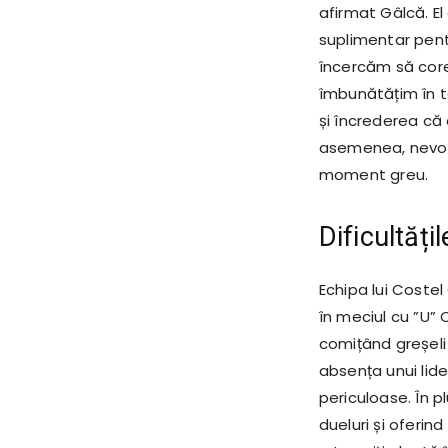
afirmat Gâlcă. El 
suplimentar pent
încercăm să core
îmbunătățim în t
și încrederea că 
asemenea, nevoi
moment greu.
Dificultăți
Echipa lui Costel
în meciul cu ”U” 
comițând greșeli
absența unui lide
periculoase. În p
dueluri și oferin