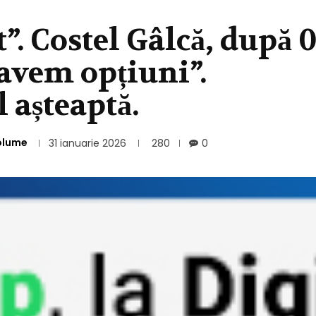
. Costel Gâlcă, după 0
 avem opțiuni”.
l așteaptă.
olume
31 ianuarie 2026
280
0