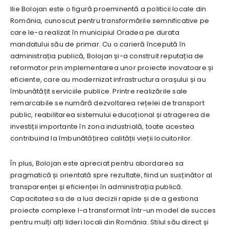
Ilie Bolojan este o figură proeminentă a politicii locale din
România, cunoscut pentru transformările semnificative pe
care le-a realizat în municipiul Oradea pe durata
mandatului său de primar. Cu o carieră începută în
administrația publică, Bolojan și-a construit reputația de
reformator prin implementarea unor proiecte inovatoare și
eficiente, care au modernizat infrastructura orașului și au
îmbunătățit serviciile publice. Printre realizările sale
remarcabile se numără dezvoltarea rețelei de transport
public, reabilitarea sistemului educațional și atragerea de
investiții importante în zona industrială, toate acestea
contribuind la îmbunătățirea calității vieții locuitorilor.
În plus, Bolojan este apreciat pentru abordarea sa
pragmatică și orientată spre rezultate, fiind un susținător al
transparenței și eficienței în administrația publică.
Capacitatea sa de a lua decizii rapide și de a gestiona
proiecte complexe l-a transformat într-un model de succes
pentru mulți alți lideri locali din România. Stilul său direct și