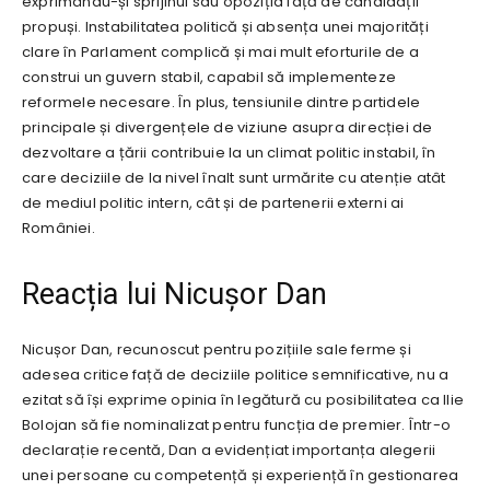
exprimându-și sprijinul sau opoziția față de candidații
propuși. Instabilitatea politică și absența unei majorități
clare în Parlament complică și mai mult eforturile de a
construi un guvern stabil, capabil să implementeze
reformele necesare. În plus, tensiunile dintre partidele
principale și divergențele de viziune asupra direcției de
dezvoltare a țării contribuie la un climat politic instabil, în
care deciziile de la nivel înalt sunt urmărite cu atenție atât
de mediul politic intern, cât și de partenerii externi ai
României.
Reacția lui Nicușor Dan
Nicușor Dan, recunoscut pentru pozițiile sale ferme și
adesea critice față de deciziile politice semnificative, nu a
ezitat să își exprime opinia în legătură cu posibilitatea ca Ilie
Bolojan să fie nominalizat pentru funcția de premier. Într-o
declarație recentă, Dan a evidențiat importanța alegerii
unei persoane cu competență și experiență în gestionarea