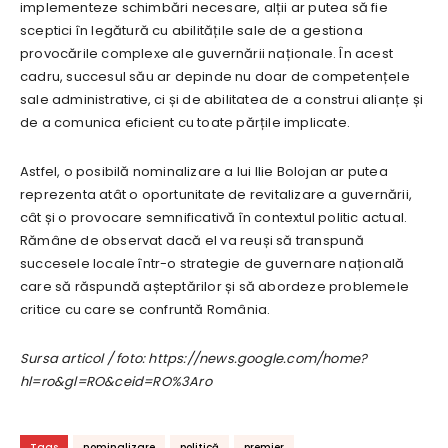
implementeze schimbări necesare, alții ar putea să fie
sceptici în legătură cu abilitățile sale de a gestiona
provocările complexe ale guvernării naționale. În acest
cadru, succesul său ar depinde nu doar de competențele
sale administrative, ci și de abilitatea de a construi alianțe și
de a comunica eficient cu toate părțile implicate.
Astfel, o posibilă nominalizare a lui Ilie Bolojan ar putea
reprezenta atât o oportunitate de revitalizare a guvernării,
cât și o provocare semnificativă în contextul politic actual.
Rămâne de observat dacă el va reuși să transpună
succesele locale într-o strategie de guvernare națională
care să răspundă așteptărilor și să abordeze problemele
critice cu care se confruntă România.
Sursa articol / foto: https://news.google.com/home?
hl=ro&gl=RO&ceid=RO%3Aro
Tags
nominalizare
politică
premier