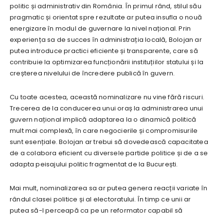
politic și administrativ din România. În primul rând, stilul său
pragmatic și orientat spre rezultate ar putea insufla o nouă
energizare în modul de guvernare la nivel național. Prin
experiența sa de succes în administrația locală, Bolojan ar
putea introduce practici eficiente și transparente, care să
contribuie la optimizarea funcționării instituțiilor statului și la
creșterea nivelului de încredere publică în guvern.
Cu toate acestea, această nominalizare nu vine fără riscuri.
Trecerea de la conducerea unui oraș la administrarea unui
guvern național implică adaptarea la o dinamică politică
mult mai complexă, în care negocierile și compromisurile
sunt esențiale. Bolojan ar trebui să dovedească capacitatea
de a colabora eficient cu diversele partide politice și de a se
adapta peisajului politic fragmentat de la București.
Mai mult, nominalizarea sa ar putea genera reacții variate în
rândul clasei politice și al electoratului. În timp ce unii ar
putea să-l perceapă ca pe un reformator capabil să