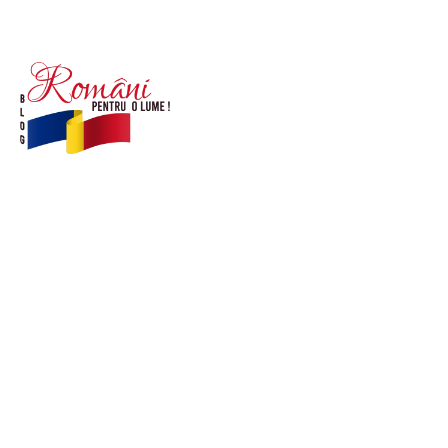
© Acest site este creat si administrat de
romanipentruolume.ro
. Toate drepturile rezervate.
Link-uri utile
POLITICĂ DE CONFIDENȚIALITATE –
ROMANIAPENTRUOLUME.RO
CONTACT ROMANIPENTRUOLUME.RO