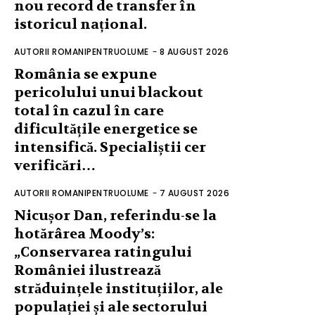
nou record de transfer în
istoricul național.
AUTORII ROMANIPENTRUOLUME
-
8 AUGUST 2026
România se expune
pericolului unui blackout
total în cazul în care
dificultățile energetice se
intensifică. Specialiștii cer
verificări…
AUTORII ROMANIPENTRUOLUME
-
7 AUGUST 2026
Nicușor Dan, referindu-se la
hotărârea Moody’s:
„Conservarea ratingului
României ilustrează
străduințele instituțiilor, ale
populației și ale sectorului