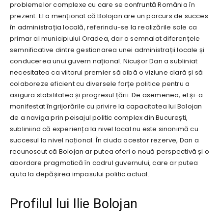
problemelor complexe cu care se confruntă România în
prezent. El a menționat că Bolojan are un parcurs de succes
în administrația locală, referindu-se la realizările sale ca
primar al municipiului Oradea, dar a semnalat diferențele
semnificative dintre gestionarea unei administrații locale și
conducerea unui guvern național. Nicușor Dan a subliniat
necesitatea ca viitorul premier să aibă o viziune clară și să
colaboreze eficient cu diversele forțe politice pentru a
asigura stabilitatea și progresul țării. De asemenea, el și-a
manifestat îngrijorările cu privire la capacitatea lui Bolojan
de a naviga prin peisajul politic complex din București,
subliniind că experiența la nivel local nu este sinonimă cu
succesul la nivel național. În ciuda acestor rezerve, Dan a
recunoscut că Bolojan ar putea oferi o nouă perspectivă și o
abordare pragmatică în cadrul guvernului, care ar putea
ajuta la depășirea impasului politic actual.
Profilul lui Ilie Bolojan