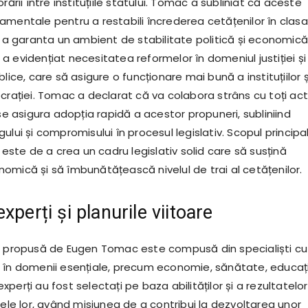
rării între instituțiile statului. Tomac a subliniat că aceste
amentale pentru a restabili încrederea cetățenilor în clasa
u a garanta un ambient de stabilitate politică și economică
 evidențiat necesitatea reformelor în domeniul justiției și
blice, care să asigure o funcționare mai bună a instituțiilor ș
crației. Tomac a declarat că va colabora strâns cu toți acto
 se asigura adopția rapidă a acestor propuneri, subliniind
ului și compromisului în procesul legislativ. Scopul principal
e este de a crea un cadru legislativ solid care să susțină
omică și să îmbunătățească nivelul de trai al cetățenilor.
xperți și planurile viitoare
i propusă de Eugen Tomac este compusă din specialiști cu
 în domenii esențiale, precum economie, sănătate, educaț
i experți au fost selectați pe baza abilităților și a rezultatelor
rele lor, având misiunea de a contribui la dezvoltarea unor