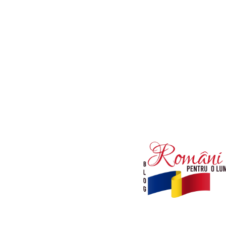
Afaceri si Industrii
Diverse noutati
Sanatate / Hobby