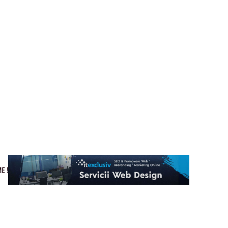
Cultura si Entertainment
Home & Deco
Tech