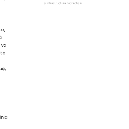
si infrastructura blockchain.
te,
ă
 va
ate
uși,
inia