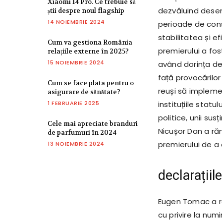
Xiaomi 14 Pro. Ce trebuie să
dezvăluind dese
știi despre noul flagship
14 NOIEMBRIE 2024
perioade de consu
stabilitatea și ef
Cum va gestiona România
premierului a fos
relațiile externe în 2025?
15 NOIEMBRIE 2024
având dorința de
față provocărilor
Cum se face plata pentru o
reuși să impleme
asigurare de sănătate?
1 FEBRUARIE 2025
instituțiile statu
politice, unii sus
Cele mai apreciate branduri
Nicușor Dan a răm
de parfumuri în 2024
premierului de a 
13 NOIEMBRIE 2024
declarații
Eugen Tomac a re
cu privire la num