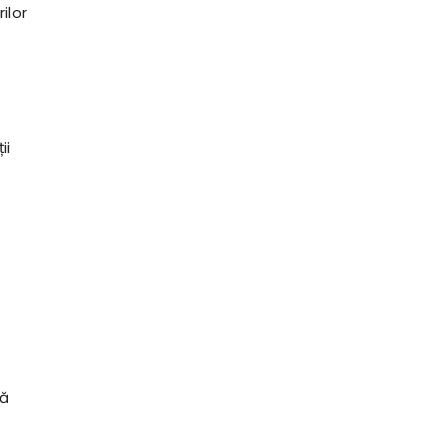
ilor
ii
lă