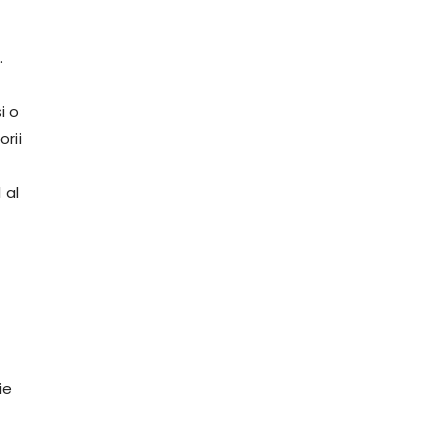
.
i o
rii
 al
ie