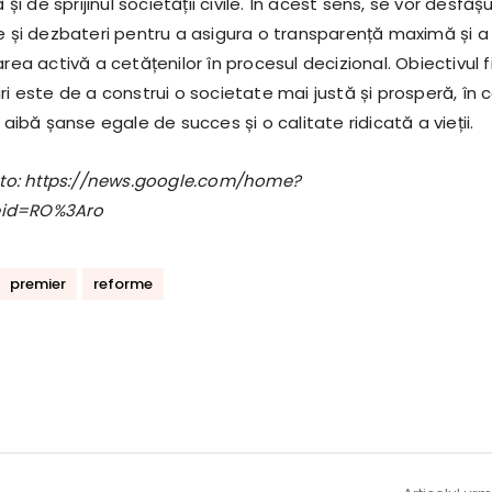
ă și de sprijinul societății civile. În acest sens, se vor desfăș
ce și dezbateri pentru a asigura o transparență maximă și a
area activă a cetățenilor în procesul decizional. Obiectivul f
ri este de a construi o societate mai justă și prosperă, în 
ă aibă șanse egale de succes și o calitate ridicată a vieții.
foto: https://news.google.com/home?
eid=RO%3Aro
premier
reforme