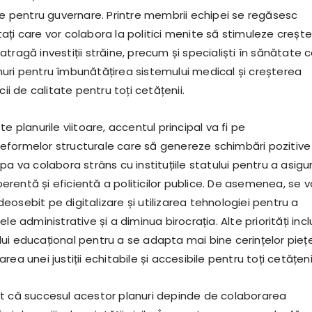
nte pentru guvernare. Printre membrii echipei se regăsesc
ați care vor colabora la politici menite să stimuleze creșt
tragă investiții străine, precum și specialiști în sănătate 
uri pentru îmbunătățirea sistemului medical și creșterea
cii de calitate pentru toți cetățenii.
te planurile viitoare, accentul principal va fi pe
formelor structurale care să genereze schimbări pozitive
pa va colabora strâns cu instituțiile statului pentru a asigu
rentă și eficientă a politicilor publice. De asemenea, se v
osebit pe digitalizare și utilizarea tehnologiei pentru a
le administrative și a diminua birocrația. Alte priorități inc
ui educațional pentru a se adapta mai bine cerințelor piețe
ea unei justiții echitabile și accesibile pentru toți cetățeni
t că succesul acestor planuri depinde de colaborarea