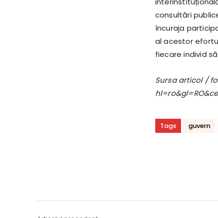
interinstituțional
consultări publi
încuraja particip
al acestor efortu
fiecare individ s
Sursa articol / 
hl=ro&gl=RO&c
Tags
guvern
Acțiune