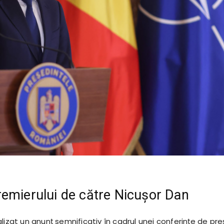
emierului de către Nicușor Dan
lizat un anunț semnificativ în cadrul unei conferințe de pre