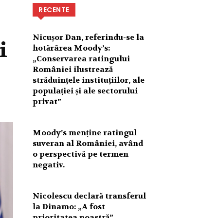
RECENTE
Nicușor Dan, referindu-se la
i
hotărârea Moody’s:
„Conservarea ratingului
României ilustrează
străduințele instituțiilor, ale
populației și ale sectorului
privat”
Moody’s menține ratingul
suveran al României, având
o perspectivă pe termen
negativ.
Nicolescu declară transferul
la Dinamo: „A fost
prioritatea noastră”