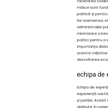
facilitarea colabo
măsuri sunt fund
politică și pentr
De asemenea, el a
administrației pu
minimizare a biro
politici pentru a
importanța dialog
acestor inițiativ
dezvoltarea econ
echipa de e
Echipa de experț
experiență vastă
și justiție. Aceșt
obținute în carie