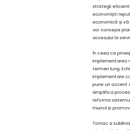
strategii eficie
economiști reput
economică și să a
vor concepe plan
accesului la servi
În ceea ce priveș
implementarea re
termen lung. Echi
implementare coe
pune un accent de
simplifica procese
reforma sistemul
muncii și promovar
Tomac a sublinia