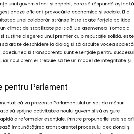
nța unui guvern stabil și capabil, care să răspundă așteptăr
 gestioneze eficient provocările economice și sociale. El a
tatea unei colaborări strânse între toate forțele politice
 un climat de stabilitate politică. De asemenea, Tomac a
i susține alegerea unui premier cu o reputație solidă, este
 să arate deschidere la dialog și să asculte vocea societăț
 sa, coeziunea și transparența sunt esențiale pentru succesul
i, iar noul premier trebuie să fie un model de integritate și
e pentru Parlament
nunțat că va prezenta Parlamentului un set de măsuri
nate să sprijine activitatea noului guvern și să asigure
pidă a reformelor esențiale. Printre propunerile sale se af
izează îmbunătățirea transparenței procesului decizional și