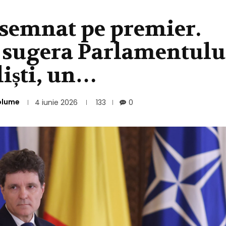
esemnat pe premier.
 sugera Parlamentulu
liști, un…
olume
4 iunie 2026
133
0