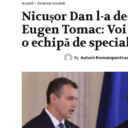
Acasă
Diverse noutati
Nicușor Dan l-a d
Eugen Tomac: Voi
o echipă de specia
By
Autorii Romanipentru
DIVERSE NOUTATI