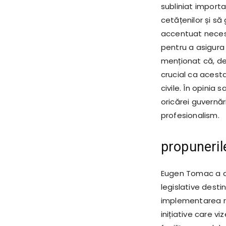
subliniat importa
cetățenilor și să
accentuat necesi
pentru a asigura
menționat că, deș
crucial ca acesta
civile. În opinia
oricărei guvernăr
profesionalism.
propuneril
Eugen Tomac a a
legislative desti
implementarea ra
inițiative care v