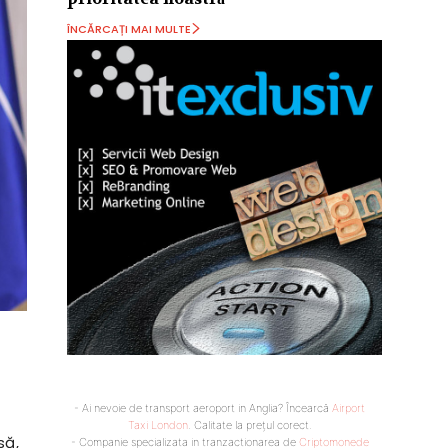
ÎNCĂRCAȚI MAI MULTE
- Ai nevoie de transport aeroport in Anglia? Încearcă
Airport
Taxi London
. Calitate la prețul corect.
să,
- Companie specializata in tranzactionarea de
Criptomonede