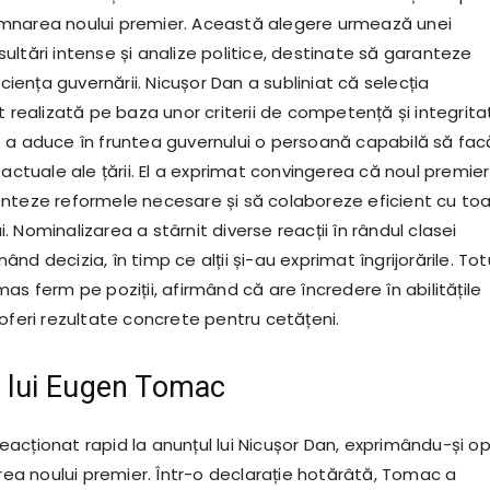
mnarea noului premier. Această alegere urmează unei
ltări intense și analize politice, destinate să garanteze
iciența guvernării. Nicușor Dan a subliniat că selecția
t realizată pe baza unor criterii de competență și integrita
 a aduce în fruntea guvernului o persoană capabilă să fac
 actuale ale țării. El a exprimat convingerea că noul premier
nteze reformele necesare și să colaboreze eficient cu to
lui. Nominalizarea a stârnit diverse reacții în rândul clasei
ținând decizia, în timp ce alții și-au exprimat îngrijorările. Tot
as ferm pe poziții, afirmând că are încredere în abilitățile
oferi rezultate concrete pentru cetățeni.
le lui Eugen Tomac
acționat rapid la anunțul lui Nicușor Dan, exprimându-și op
irea noului premier. Într-o declarație hotărâtă, Tomac a