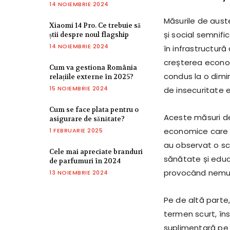
14 NOIEMBRIE 2024
Măsurile de aust
Xiaomi 14 Pro. Ce trebuie să
și social semnific
știi despre noul flagship
14 NOIEMBRIE 2024
în infrastructură
creșterea economi
Cum va gestiona România
condus la o dimi
relațiile externe în 2025?
15 NOIEMBRIE 2024
de insecuritate
Cum se face plata pentru o
Aceste măsuri de
asigurare de sănătate?
economice care de
1 FEBRUARIE 2025
au observat o sc
Cele mai apreciate branduri
sănătate și educa
de parfumuri în 2024
provocând nemulțu
13 NOIEMBRIE 2024
Pe de altă parte,
termen scurt, în
suplimentară pe 