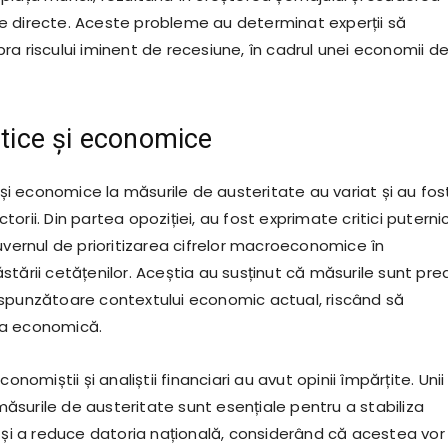
ăine directe. Aceste probleme au determinat experții să
a riscului iminent de recesiune, în cadrul unei economii de
litice și economice
e și economice la măsurile de austeritate au variat și au fos
orii. Din partea opoziției, au fost exprimate critici puterni
uvernul de prioritizarea cifrelor macroeconomice în
tării cetățenilor. Aceștia au susținut că măsurile sunt pre
spunzătoare contextului economic actual, riscând să
a economică.
conomiștii și analiștii financiari au avut opinii împărțite. Unii
surile de austeritate sunt esențiale pentru a stabiliza
e și a reduce datoria națională, considerând că acestea vor