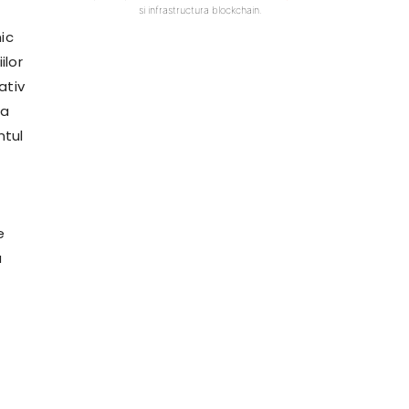
si infrastructura blockchain.
ic
ilor
ativ
 a
ntul
e
u