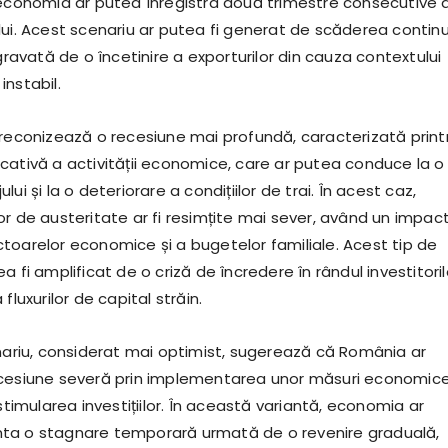
 economia ar putea înregistra două trimestre consecutive 
lui. Acest scenariu ar putea fi generat de scăderea contin
agravată de o încetinire a exporturilor din cauza contextului
nstabil.
preconizează o recesiune mai profundă, caracterizată print
cativă a activității economice, care ar putea conduce la o
ui și la o deteriorare a condițiilor de trai. În acest caz,
or de austeritate ar fi resimțite mai sever, având un impac
toarelor economice și a bugetelor familiale. Acest tip de
a fi amplificat de o criză de încredere în rândul investitoril
fluxurilor de capital străin.
enariu, considerat mai optimist, sugerează că România ar
ecesiune severă prin implementarea unor măsuri economic
 stimularea investițiilor. În această variantă, economia ar
ta o stagnare temporară urmată de o revenire graduală,