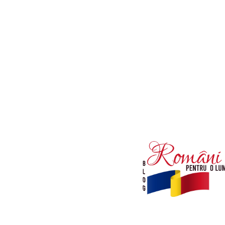
Afaceri si Industrii
Diverse noutati
Sanatate / Hobby