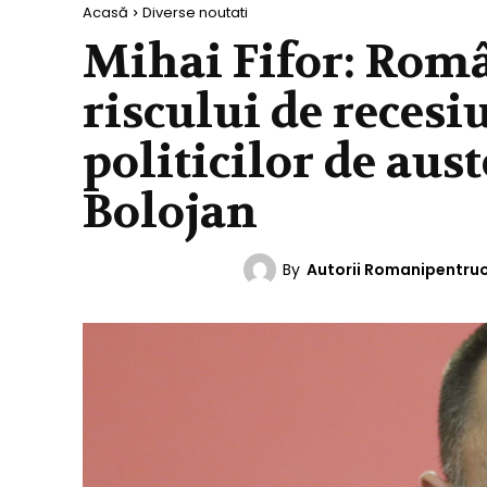
Acasă
Diverse noutati
Mihai Fifor: Român
riscului de recesi
politicilor de aust
Bolojan
By
Autorii Romanipentru
DIVERSE NOUTATI