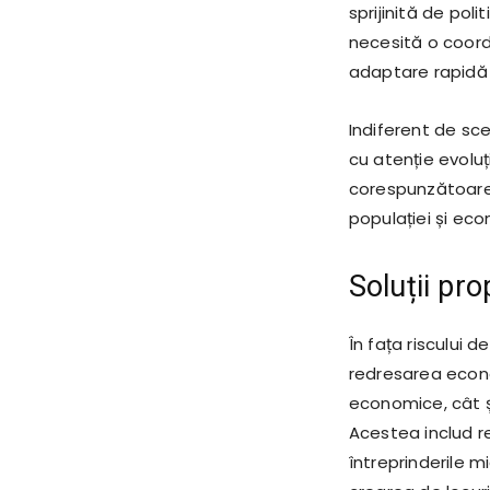
sprijinită de pol
necesită o coordo
adaptare rapidă 
Indiferent de sce
cu atenție evoluț
corespunzătoare 
populației și eco
Soluții pr
În fața riscului 
redresarea econo
economice, cât ș
Acestea includ re
întreprinderile mi