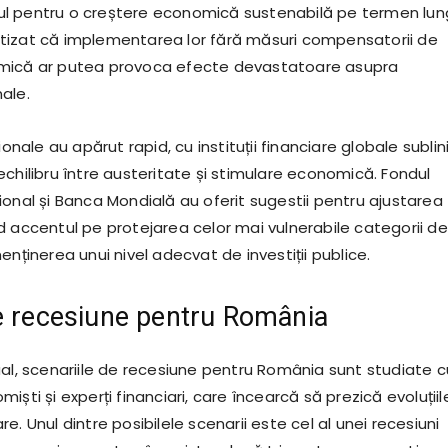
l pentru o creștere economică sustenabilă pe termen lun
vertizat că implementarea lor fără măsuri compensatorii de
mică ar putea provoca efecte devastatoare asupra
ale.
ionale au apărut rapid, cu instituții financiare globale sublin
chilibru între austeritate și stimulare economică. Fondul
ional și Banca Mondială au oferit sugestii pentru ajustarea
d accentul pe protejarea celor mai vulnerabile categorii de
enținerea unui nivel adecvat de investiții publice.
e recesiune pentru România
ual, scenariile de recesiune pentru România sunt studiate c
iști și experți financiari, care încearcă să prezică evoluțiil
e. Unul dintre posibilele scenarii este cel al unei recesiuni