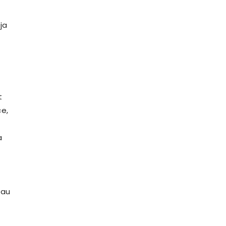
ja
t
ce,
a
 au