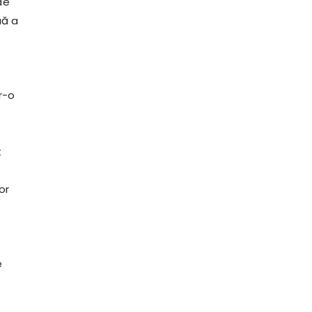
de
uă a
r-o
t
or
e