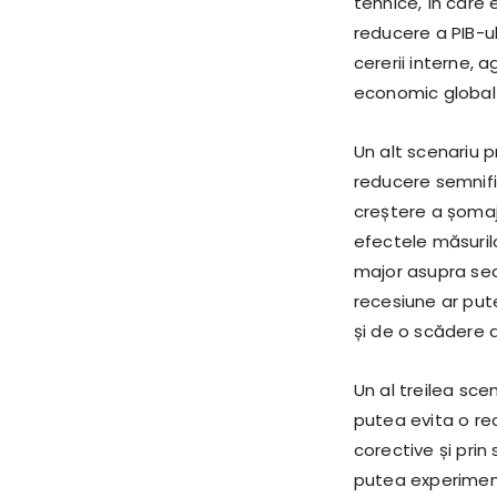
tehnice, în care
reducere a PIB-u
cererii interne, 
economic global i
Un alt scenariu 
reducere semnifi
creștere a șomajul
efectele măsuril
major asupra sec
recesiune ar pute
și de o scădere a 
Un al treilea sc
putea evita o r
corective și prin
putea experimen