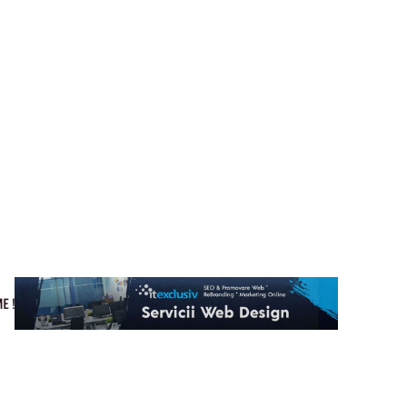
Cultura si Entertainment
Home & Deco
Tech