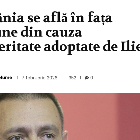
ia se află în fața
une din cauza
eritate adoptate de Ili
olume
7 februarie 2026
352
0