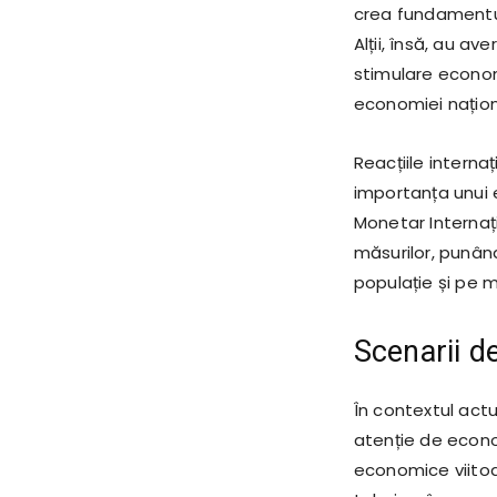
crea fundamentu
Alții, însă, au a
stimulare econo
economiei națion
Reacțiile internaț
importanța unui e
Monetar Internaț
măsurilor, punân
populație și pe m
Scenarii d
În contextul act
atenție de econom
economice viitoar