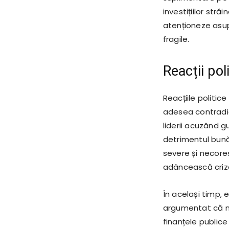
investițiilor str
atenționeze asupr
fragile.
Reacții po
Reacțiile politic
adesea contradict
liderii acuzând g
detrimentul bunăs
severe și necore
adâncească criz
În același timp, e
argumentat că mă
finanțele public