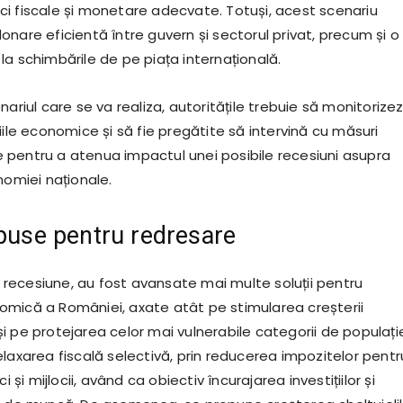
itici fiscale și monetare adecvate. Totuși, acest scenariu
nare eficientă între guvern și sectorul privat, precum și o
la schimbările de pe piața internațională.
nariul care se va realiza, autoritățile trebuie să monitorize
iile economice și să fie pregătite să intervină cu măsuri
pentru a atenua impactul unei posibile recesiuni asupra
nomiei naționale.
opuse pentru redresare
de recesiune, au fost avansate mai multe soluții pentru
mică a României, axate atât pe stimularea creșterii
i pe protejarea celor mai vulnerabile categorii de populați
laxarea fiscală selectivă, prin reducerea impozitelor pentr
ci și mijlocii, având ca obiectiv încurajarea investițiilor și