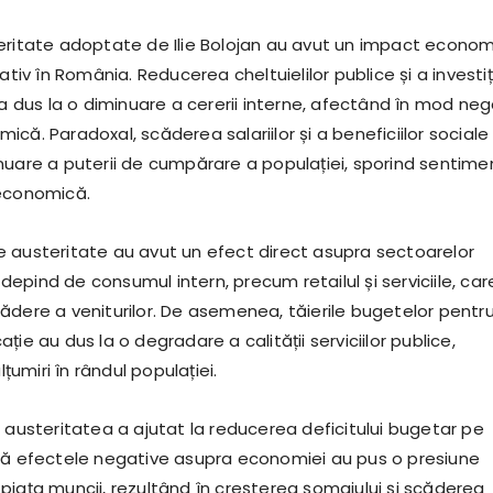
eritate adoptate de Ilie Bolojan au avut un impact econom
ativ în România. Reducerea cheltuielilor publice și a investiți
 a dus la o diminuare a cererii interne, afectând în mod neg
că. Paradoxal, scăderea salariilor și a beneficiilor sociale
nuare a puterii de cumpărare a populației, sporind sentime
 economică.
 austeritate au avut un efect direct asupra sectoarelor
pind de consumul intern, precum retailul și serviciile, car
ădere a veniturilor. De asemenea, tăierile bugetelor pentr
ție au dus la o degradare a calității serviciilor publice,
miri în rândul populației.
 austeritatea a ajutat la reducerea deficitului bugetar pe
să efectele negative asupra economiei au pus o presiune
piața muncii, rezultând în creșterea șomajului și scăderea