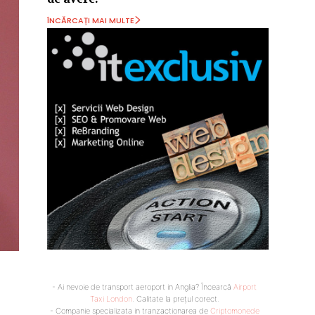
ÎNCĂRCAȚI MAI MULTE
- Ai nevoie de transport aeroport in Anglia? Încearcă
Airport
Taxi London
. Calitate la prețul corect.
- Companie specializata in tranzactionarea de
Criptomonede