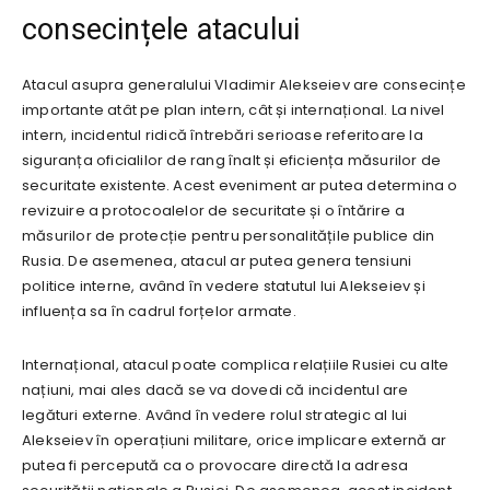
consecințele atacului
Atacul asupra generalului Vladimir Alekseiev are consecințe
importante atât pe plan intern, cât și internațional. La nivel
intern, incidentul ridică întrebări serioase referitoare la
siguranța oficialilor de rang înalt și eficiența măsurilor de
securitate existente. Acest eveniment ar putea determina o
revizuire a protocoalelor de securitate și o întărire a
măsurilor de protecție pentru personalitățile publice din
Rusia. De asemenea, atacul ar putea genera tensiuni
politice interne, având în vedere statutul lui Alekseiev și
influența sa în cadrul forțelor armate.
Internațional, atacul poate complica relațiile Rusiei cu alte
națiuni, mai ales dacă se va dovedi că incidentul are
legături externe. Având în vedere rolul strategic al lui
Alekseiev în operațiuni militare, orice implicare externă ar
putea fi percepută ca o provocare directă la adresa