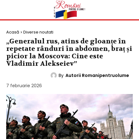
Acasă
Diverse noutati
„Generalul rus, atins de gloanțe în
repetate rânduri în abdomen, braț și
picior la Moscova: Cine este
Vladimir Alekseiev”
By
Autorii Romanipentruolume
DIVERSE NOUTATI
7 februarie 2026