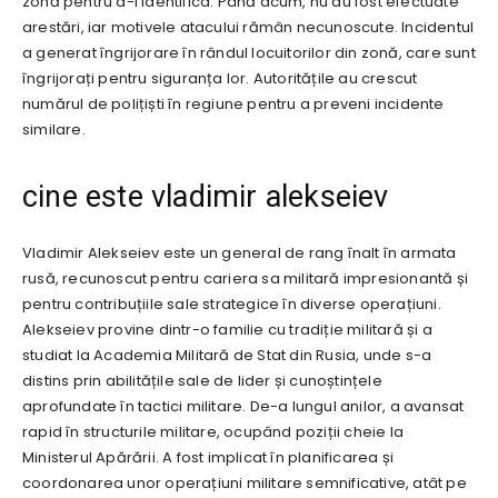
zonă pentru a-l identifica. Până acum, nu au fost efectuate
arestări, iar motivele atacului rămân necunoscute. Incidentul
a generat îngrijorare în rândul locuitorilor din zonă, care sunt
îngrijorați pentru siguranța lor. Autoritățile au crescut
numărul de polițiști în regiune pentru a preveni incidente
similare.
cine este vladimir alekseiev
Vladimir Alekseiev este un general de rang înalt în armata
rusă, recunoscut pentru cariera sa militară impresionantă și
pentru contribuțiile sale strategice în diverse operațiuni.
Alekseiev provine dintr-o familie cu tradiție militară și a
studiat la Academia Militară de Stat din Rusia, unde s-a
distins prin abilitățile sale de lider și cunoștințele
aprofundate în tactici militare. De-a lungul anilor, a avansat
rapid în structurile militare, ocupând poziții cheie la
Ministerul Apărării. A fost implicat în planificarea și
coordonarea unor operațiuni militare semnificative, atât pe