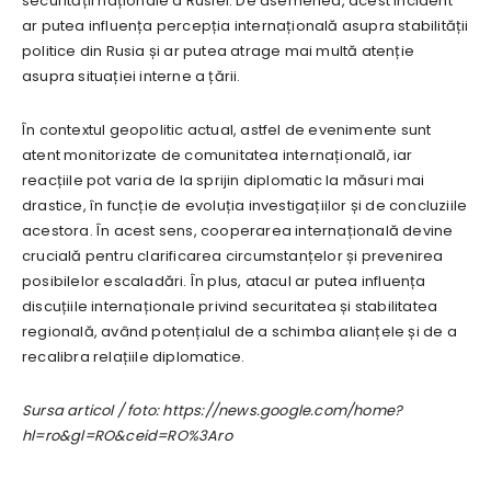
securității naționale a Rusiei. De asemenea, acest incident
ar putea influența percepția internațională asupra stabilității
politice din Rusia și ar putea atrage mai multă atenție
asupra situației interne a țării.
În contextul geopolitic actual, astfel de evenimente sunt
atent monitorizate de comunitatea internațională, iar
reacțiile pot varia de la sprijin diplomatic la măsuri mai
drastice, în funcție de evoluția investigațiilor și de concluziile
acestora. În acest sens, cooperarea internațională devine
crucială pentru clarificarea circumstanțelor și prevenirea
posibilelor escaladări. În plus, atacul ar putea influența
discuțiile internaționale privind securitatea și stabilitatea
regională, având potențialul de a schimba alianțele și de a
recalibra relațiile diplomatice.
Sursa articol / foto: https://news.google.com/home?
hl=ro&gl=RO&ceid=RO%3Aro