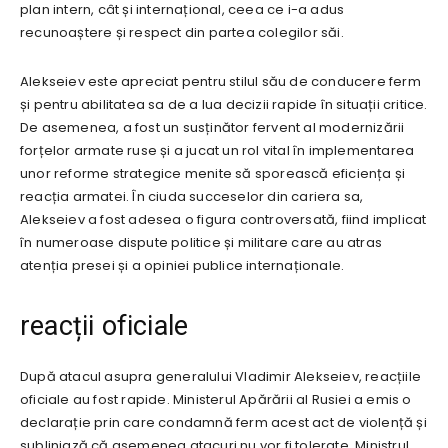
plan intern, cât și internațional, ceea ce i-a adus
recunoaștere și respect din partea colegilor săi.
Alekseiev este apreciat pentru stilul său de conducere ferm
și pentru abilitatea sa de a lua decizii rapide în situații critice.
De asemenea, a fost un susținător fervent al modernizării
forțelor armate ruse și a jucat un rol vital în implementarea
unor reforme strategice menite să sporească eficiența și
reacția armatei. În ciuda succeselor din cariera sa,
Alekseiev a fost adesea o figura controversată, fiind implicat
în numeroase dispute politice și militare care au atras
atenția presei și a opiniei publice internaționale.
reacții oficiale
După atacul asupra generalului Vladimir Alekseiev, reacțiile
oficiale au fost rapide. Ministerul Apărării al Rusiei a emis o
declarație prin care condamnă ferm acest act de violență și
subliniază că asemenea atacuri nu vor fi tolerate. Ministrul