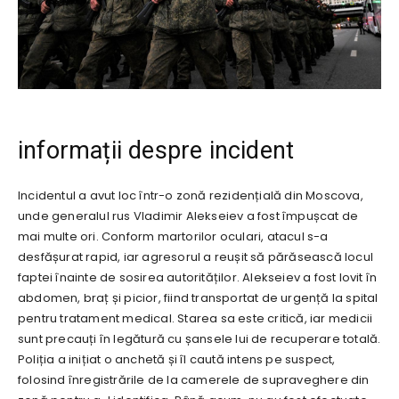
informații despre incident
Incidentul a avut loc într-o zonă rezidențială din Moscova,
unde generalul rus Vladimir Alekseiev a fost împușcat de
mai multe ori. Conform martorilor oculari, atacul s-a
desfășurat rapid, iar agresorul a reușit să părăsească locul
faptei înainte de sosirea autorităților. Alekseiev a fost lovit în
abdomen, braț și picior, fiind transportat de urgență la spital
pentru tratament medical. Starea sa este critică, iar medicii
sunt precauți în legătură cu șansele lui de recuperare totală.
Poliția a inițiat o anchetă și îl caută intens pe suspect,
folosind înregistrările de la camerele de supraveghere din