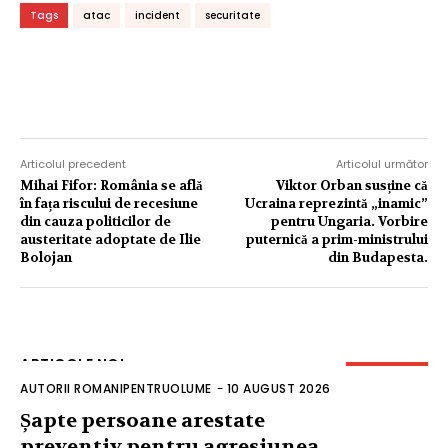
Tags
atac
incident
securitate
Articolul precedent
Articolul următor
Mihai Fifor: România se află
Viktor Orban susține că
în fața riscului de recesiune
Ucraina reprezintă „inamic”
din cauza politicilor de
pentru Ungaria. Vorbire
austeritate adoptate de Ilie
puternică a prim-ministrului
Bolojan
din Budapesta.
ARTICOLE NOI
AUTORII ROMANIPENTRUOLUME
-
10 AUGUST 2026
Șapte persoane arestate
preventiv pentru agresiunea