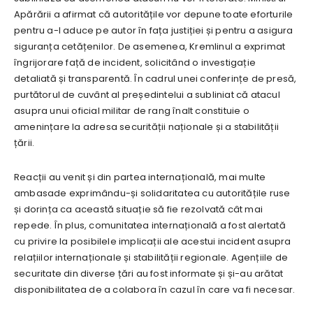
Apărării a afirmat că autoritățile vor depune toate eforturile
pentru a-l aduce pe autor în fața justiției și pentru a asigura
siguranța cetățenilor. De asemenea, Kremlinul a exprimat
îngrijorare față de incident, solicitând o investigație
detaliată și transparentă. În cadrul unei conferințe de presă,
purtătorul de cuvânt al președintelui a subliniat că atacul
asupra unui oficial militar de rang înalt constituie o
amenințare la adresa securității naționale și a stabilității
țării.
Reacții au venit și din partea internațională, mai multe
ambasade exprimându-și solidaritatea cu autoritățile ruse
și dorința ca această situație să fie rezolvată cât mai
repede. În plus, comunitatea internațională a fost alertată
cu privire la posibilele implicații ale acestui incident asupra
relațiilor internaționale și stabilității regionale. Agențiile de
securitate din diverse țări au fost informate și și-au arătat
disponibilitatea de a colabora în cazul în care va fi necesar.