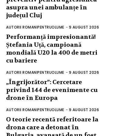
asupra unei ambulanțe în
județul Cluj
AUTORII ROMANIPENTRUOLUME
-
9 AUGUST 2026
Performanță impresionantă!
Ștefania Uță, campioană
mondială U20 la 400 de metri
cu bariere
AUTORII ROMANIPENTRUOLUME
-
9 AUGUST 2026
„Îngrijorător”: Cercetare
privind 144 de evenimente cu
drone în Europa
AUTORII ROMANIPENTRUOLUME
-
9 AUGUST 2026
O teorie recentă referitoare la
drona care a detonat în
Bulgaria, avansată de un fost