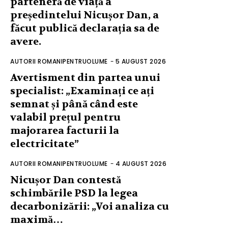
parteneră de viață a
președintelui Nicușor Dan, a
făcut publică declarația sa de
avere.
AUTORII ROMANIPENTRUOLUME
-
5 AUGUST 2026
Avertisment din partea unui
specialist: „Examinați ce ați
semnat și până când este
valabil prețul pentru
majorarea facturii la
electricitate”
AUTORII ROMANIPENTRUOLUME
-
4 AUGUST 2026
Nicușor Dan contestă
schimbările PSD la legea
decarbonizării: „Voi analiza cu
maximă…