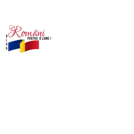
© Acest site este creat si administrat de
romanipentruolume.ro
. Toate drepturile rezervate.
Link-uri utile
POLITICĂ DE CONFIDENȚIALITATE –
ROMANIAPENTRUOLUME.RO