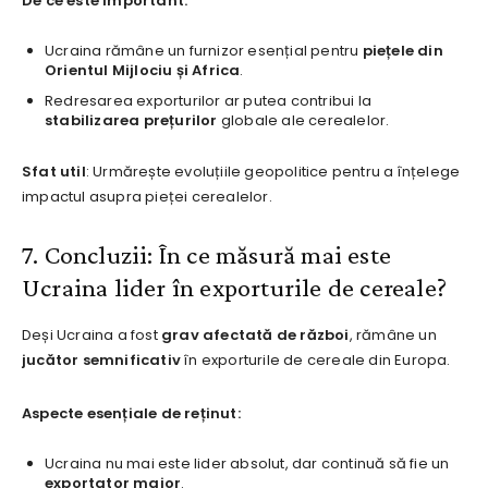
De ce este important:
Ucraina rămâne un furnizor esențial pentru
piețele din
Orientul Mijlociu și Africa
.
Redresarea exporturilor ar putea contribui la
stabilizarea prețurilor
globale ale cerealelor.
Sfat util
: Urmărește evoluțiile geopolitice pentru a înțelege
impactul asupra pieței cerealelor.
7. Concluzii: În ce măsură mai este
Ucraina lider în exporturile de cereale?
Deși Ucraina a fost
grav afectată de război
, rămâne un
jucător semnificativ
în exporturile de cereale din Europa.
Aspecte esențiale de reținut:
Ucraina nu mai este lider absolut, dar continuă să fie un
exportator major
.