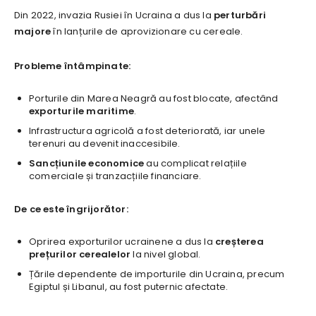
Din 2022, invazia Rusiei în Ucraina a dus la
perturbări
majore
în lanțurile de aprovizionare cu cereale.
Probleme întâmpinate:
Porturile din Marea Neagră au fost blocate, afectând
exporturile maritime
.
Infrastructura agricolă a fost deteriorată, iar unele
terenuri au devenit inaccesibile.
Sancțiunile economice
au complicat relațiile
comerciale și tranzacțiile financiare.
De ce este îngrijorător:
Oprirea exporturilor ucrainene a dus la
creșterea
prețurilor cerealelor
la nivel global.
Țările dependente de importurile din Ucraina, precum
Egiptul și Libanul, au fost puternic afectate.