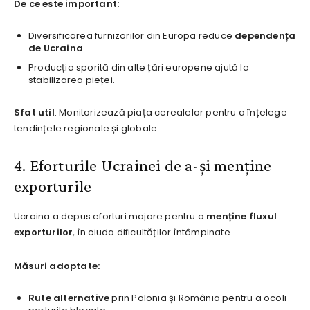
De ce este important:
Diversificarea furnizorilor din Europa reduce
dependența
de Ucraina
.
Producția sporită din alte țări europene ajută la
stabilizarea pieței.
Sfat util
: Monitorizează piața cerealelor pentru a înțelege
tendințele regionale și globale.
4. Eforturile Ucrainei de a-și menține
exporturile
Ucraina a depus eforturi majore pentru a
menține fluxul
exporturilor
, în ciuda dificultăților întâmpinate.
Măsuri adoptate:
Rute alternative
prin Polonia și România pentru a ocoli