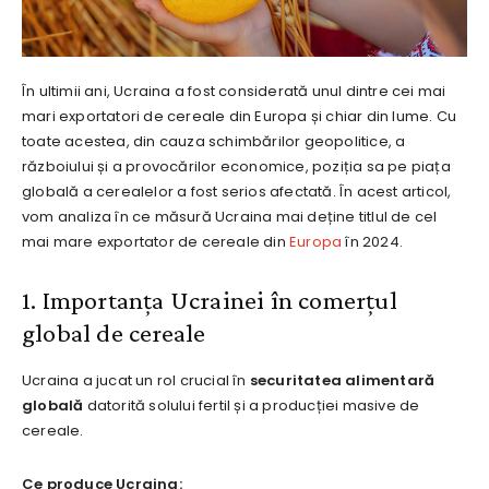
În ultimii ani, Ucraina a fost considerată unul dintre cei mai
mari exportatori de cereale din Europa și chiar din lume. Cu
toate acestea, din cauza schimbărilor geopolitice, a
războiului și a provocărilor economice, poziția sa pe piața
globală a cerealelor a fost serios afectată. În acest articol,
vom analiza în ce măsură Ucraina mai deține titlul de cel
mai mare exportator de cereale din
Europa
în 2024.
1. Importanța Ucrainei în comerțul
global de cereale
Ucraina a jucat un rol crucial în
securitatea alimentară
globală
datorită solului fertil și a producției masive de
cereale.
Ce produce Ucraina: