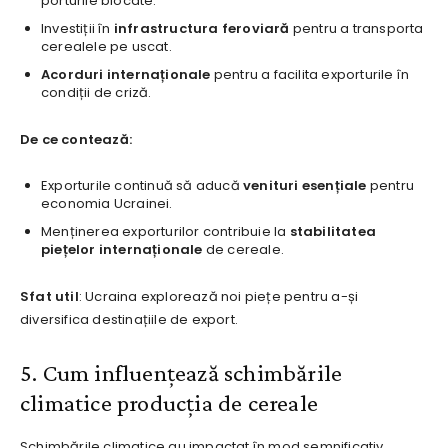
porturile blocate.
Investiții în
infrastructura feroviară
pentru a transporta
cerealele pe uscat.
Acorduri internaționale
pentru a facilita exporturile în
condiții de criză.
De ce contează:
Exporturile continuă să aducă
venituri esențiale
pentru
economia Ucrainei.
Menținerea exporturilor contribuie la
stabilitatea
piețelor internaționale
de cereale.
Sfat util
: Ucraina explorează noi piețe pentru a-și
diversifica destinațiile de export.
5. Cum influențează schimbările
climatice producția de cereale
Schimbările climatice au impactat în mod semnificativ