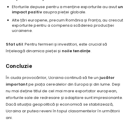
Eforturile depuse pentru a menține exporturile au avut
un
impact pozitiv
asupra pieței globale.
Alte țări europene, precum România și Franța, au crescut
exporturile pentru a compensa scăderea producției
ucrainene.
Sfat util
: Pentru fermieri și investitori, este crucial să
înțeleagă dinamica pieței și
noile tendințe
.
Concluzie
În ciuda provocărilor, Ucraina continuă să fie un
jucător
important
pe piața cerealelor din Europa și din lume. Deși
nu mai deține titlul de cel mai mare exportator european,
eforturile sale de redresare și adaptare sunt impresionante.
Dacă situația geopolitică și economică se stabilizează,
Ucraina ar putea reveni în topul clasamentelor în următorii
ani.