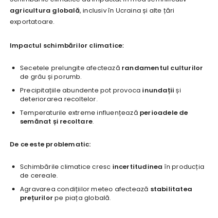
agricultura globală
, inclusiv în Ucraina și alte țări
exportatoare.
Impactul schimbărilor climatice:
Secetele prelungite afectează
randamentul culturilor
de grâu și porumb.
Precipitațiile abundente pot provoca
inundații
și
deteriorarea recoltelor.
Temperaturile extreme influențează
perioadele de
semănat și recoltare
.
De ce este problematic:
Schimbările climatice cresc
incertitudinea
în producția
de cereale.
Agravarea condițiilor meteo afectează
stabilitatea
prețurilor
pe piața globală.