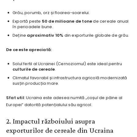
Grâu, porumb, orz și floarea-soarelui.
Exportă peste
50 de milioane de tone
de cereale anual
în perioadele bune.
Deține
aproximativ 10%
din exporturile globale de grâu.
De ce este apreciată:
Solul fertil al Ucrainei (Cernoziomul) este ideal pentru
culturile de cereale
.
Climatul favorabil și infrastructura agricolă modernizată
susțin producția mare.
Sfat util
: Ucraina este adesea numită „coșul de pâine al
Europei” datorită potențialului său agricol.
2. Impactul războiului asupra
exporturilor de cereale din Ucraina