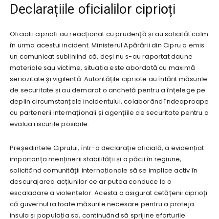
Declarațiile oficialilor ciprioți
Oficialii ciprioți au reacționat cu prudență și au solicităt calm
în urma acestui incident. Ministerul Apărării din Cipru a emis
un comunicat subliniind că, deși nu s-au raportat daune
materiale sau victime, situația este abordată cu maximă
seriozitate și vigilență. Autoritățile cipriote au întărit măsurile
de securitate și au demarat o anchetă pentru a înțelege pe
deplin circumstanțele incidentului, colaborând îndeaproape
cu partenerii internaționali și agențiile de securitate pentru a
evalua riscurile posibile.
Președintele Ciprului, într-o declarație oficială, a evidențiat
importanța menținerii stabilității și a păcii în regiune,
solicitând comunității internaționale să se implice activ în
descurajarea acțiunilor ce ar putea conduce la o
escaladare a violențelor. Acesta a asigurat cetățenii ciprioți
că guvernul ia toate măsurile necesare pentru a proteja
insula și populația sa, continuând să sprijine eforturile