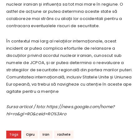
nuclear iranian și influența sa tot mai mare în regiune. O
astfel de acțiune ar putea determina aceste state să
colaboreze mai strâns cu aliații lor occidentali pentru a
contracara eventualele riscuri de securitate.
În contextul mai larg al relațiilor internaționale, acest
incident ar putea complica eforturile de relansare a
discuțiilor privind acordul nuclear iranian, cunoscut sub
numele de JCPOA, și ar putea determina o reevaluare a
strategiilor de securitate regională din partea marilor puteri.
Comunitatea internațională, inclusiv Statele Unite și Uniunea
Europeană, va trebui să navigheze cu atenție în aceste ape
agitate pentru a menține
Sursa articol / foto: https://news.google.com/home?
hl=ro&gl=RO&ceid=RO%3Aro
Tags
Cipru
Iran
rachete