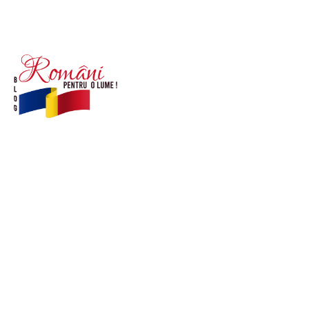
© Acest site este creat si administrat de
romanipentruolume.ro
. Toate drepturile rezervate.
Link-uri utile
POLITICĂ DE CONFIDENȚIALITATE –
ROMANIAPENTRUOLUME.RO