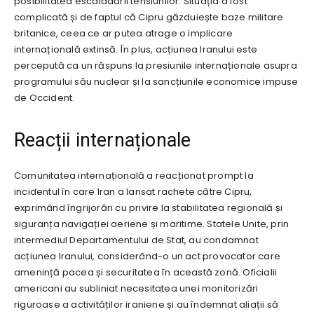
posibilitatea escaladării tensiunilor. Situația a fost
complicată și de faptul că Cipru găzduiește baze militare
britanice, ceea ce ar putea atrage o implicare
internațională extinsă. În plus, acțiunea Iranului este
percepută ca un răspuns la presiunile internaționale asupra
programului său nuclear și la sancțiunile economice impuse
de Occident.
Reacții internaționale
Comunitatea internațională a reacționat prompt la
incidentul în care Iran a lansat rachete către Cipru,
exprimând îngrijorări cu privire la stabilitatea regională și
siguranța navigației aeriene și maritime. Statele Unite, prin
intermediul Departamentului de Stat, au condamnat
acțiunea Iranului, considerând-o un act provocator care
amenință pacea și securitatea în această zonă. Oficialii
americani au subliniat necesitatea unei monitorizări
riguroase a activităților iraniene și au îndemnat aliații să