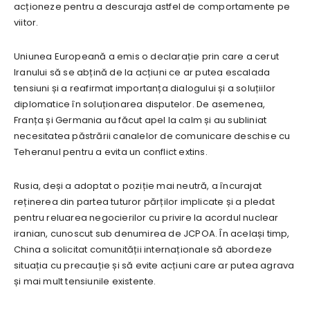
acționeze pentru a descuraja astfel de comportamente pe
viitor.
Uniunea Europeană a emis o declarație prin care a cerut
Iranului să se abțină de la acțiuni ce ar putea escalada
tensiuni și a reafirmat importanța dialogului și a soluțiilor
diplomatice în soluționarea disputelor. De asemenea,
Franța și Germania au făcut apel la calm și au subliniat
necesitatea păstrării canalelor de comunicare deschise cu
Teheranul pentru a evita un conflict extins.
Rusia, deși a adoptat o poziție mai neutră, a încurajat
reținerea din partea tuturor părților implicate și a pledat
pentru reluarea negocierilor cu privire la acordul nuclear
iranian, cunoscut sub denumirea de JCPOA. În același timp,
China a solicitat comunității internaționale să abordeze
situația cu precauție și să evite acțiuni care ar putea agrava
și mai mult tensiunile existente.