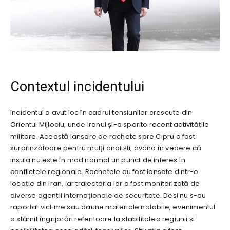
Contextul incidentului
Incidentul a avut loc în cadrul tensiunilor crescute din
Orientul Mijlociu, unde Iranul și-a sporito recent activitățile
militare. Această lansare de rachete spre Cipru a fost
surprinzătoare pentru mulți analiști, având în vedere că
insula nu este în mod normal un punct de interes în
conflictele regionale. Rachetele au fost lansate dintr-o
locație din Iran, iar traiectoria lor a fost monitorizată de
diverse agenții internaționale de securitate. Deși nu s-au
raportat victime sau daune materiale notabile, evenimentul
a stârnit îngrijorări referitoare la stabilitatea regiunii și