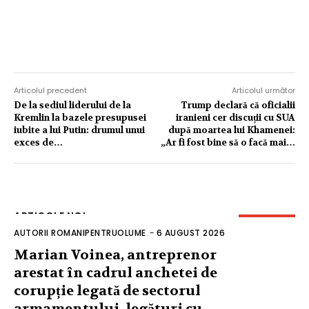
Articolul precedent
Articolul următor
De la sediul liderului de la
Trump declară că oficialii
Kremlin la bazele presupusei
iranieni cer discuții cu SUA
iubite a lui Putin: drumul unui
după moartea lui Khamenei:
exces de…
„Ar fi fost bine să o facă mai…
ARTICOLE NOI
AUTORII ROMANIPENTRUOLUME
-
6 AUGUST 2026
Marian Voinea, antreprenor
arestat în cadrul anchetei de
corupție legată de sectorul
armamentului, legături cu