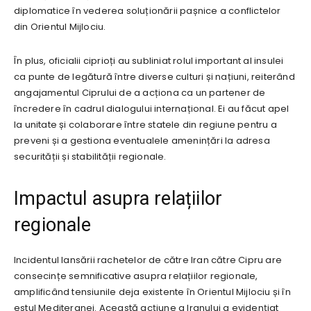
diplomatice în vederea soluționării pașnice a conflictelor
din Orientul Mijlociu.
În plus, oficialii ciprioți au subliniat rolul important al insulei
ca punte de legătură între diverse culturi și națiuni, reiterând
angajamentul Ciprului de a acționa ca un partener de
încredere în cadrul dialogului internațional. Ei au făcut apel
la unitate și colaborare între statele din regiune pentru a
preveni și a gestiona eventualele amenințări la adresa
securității și stabilității regionale.
Impactul asupra relațiilor
regionale
Incidentul lansării rachetelor de către Iran către Cipru are
consecințe semnificative asupra relațiilor regionale,
amplificând tensiunile deja existente în Orientul Mijlociu și în
estul Mediteranei. Această acțiune a Iranului a evidențiat