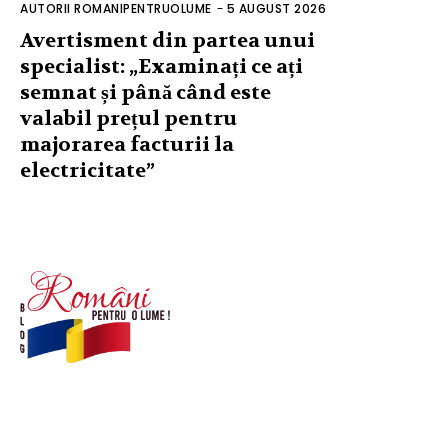
AUTORII ROMANIPENTRUOLUME
-
5 AUGUST 2026
Avertisment din partea unui
specialist: „Examinați ce ați
semnat și până când este
valabil prețul pentru
majorarea facturii la
electricitate”
© Acest site este creat si administrat de
romanipentruolume.ro
. Toate drepturile rezervate.