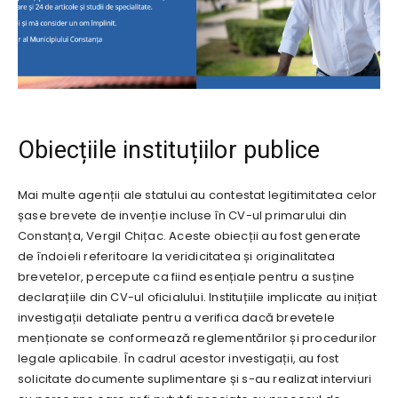
Obiecțiile instituțiilor publice
Mai multe agenții ale statului au contestat legitimitatea celor
șase brevete de invenție incluse în CV-ul primarului din
Constanța, Vergil Chițac. Aceste obiecții au fost generate
de îndoieli referitoare la veridicitatea și originalitatea
brevetelor, percepute ca fiind esențiale pentru a susține
declarațiile din CV-ul oficialului. Instituțiile implicate au inițiat
investigații detaliate pentru a verifica dacă brevetele
menționate se conformează reglementărilor și procedurilor
legale aplicabile. În cadrul acestor investigații, au fost
solicitate documente suplimentare și s-au realizat interviuri