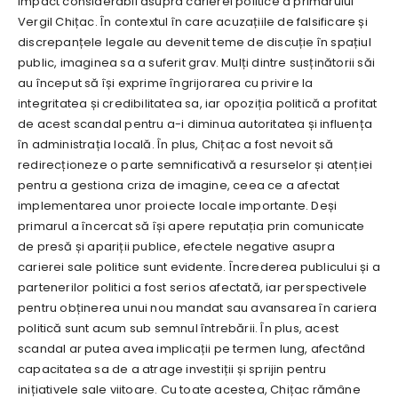
impact considerabil asupra carierei politice a primarului
Vergil Chițac. În contextul în care acuzațiile de falsificare și
discrepanțele legale au devenit teme de discuție în spațiul
public, imaginea sa a suferit grav. Mulți dintre susținătorii săi
au început să își exprime îngrijorarea cu privire la
integritatea și credibilitatea sa, iar opoziția politică a profitat
de acest scandal pentru a-i diminua autoritatea și influența
în administrația locală. În plus, Chițac a fost nevoit să
redirecționeze o parte semnificativă a resurselor și atenției
pentru a gestiona criza de imagine, ceea ce a afectat
implementarea unor proiecte locale importante. Deși
primarul a încercat să își apere reputația prin comunicate
de presă și apariții publice, efectele negative asupra
carierei sale politice sunt evidente. Încrederea publicului și a
partenerilor politici a fost serios afectată, iar perspectivele
pentru obținerea unui nou mandat sau avansarea în cariera
politică sunt acum sub semnul întrebării. În plus, acest
scandal ar putea avea implicații pe termen lung, afectând
capacitatea sa de a atrage investiții și sprijin pentru
inițiativele sale viitoare. Cu toate acestea, Chițac rămâne