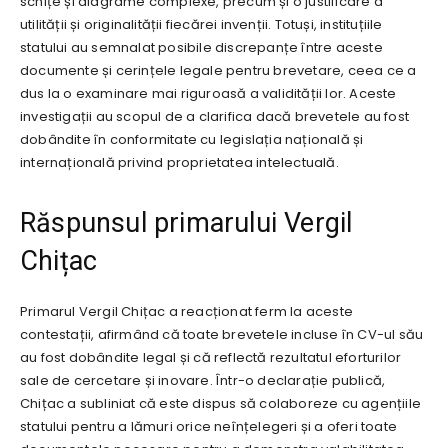
schițe și diagrame complexe, precum și o justificare a
utilității și originalității fiecărei invenții. Totuși, instituțiile
statului au semnalat posibile discrepanțe între aceste
documente și cerințele legale pentru brevetare, ceea ce a
dus la o examinare mai riguroasă a validității lor. Aceste
investigații au scopul de a clarifica dacă brevetele au fost
dobândite în conformitate cu legislația națională și
internațională privind proprietatea intelectuală.
Răspunsul primarului Vergil
Chițac
Primarul Vergil Chițac a reacționat ferm la aceste
contestații, afirmând că toate brevetele incluse în CV-ul său
au fost dobândite legal și că reflectă rezultatul eforturilor
sale de cercetare și inovare. Într-o declarație publică,
Chițac a subliniat că este dispus să colaboreze cu agențiile
statului pentru a lămuri orice neînțelegeri și a oferi toate