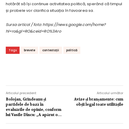
hotărât să își continue activitatea politică, sperând că timpul
și probele vor clarifica situația în favoarea sa.
Sursa articol / foto: https://news.google.com/home?
hl=ro&gl=RO&ceid=RO%3Aro
Tags
brevete
contestații
politică
Articolul precedent
Articolul următor
Bolojan, Grindeanu și
Avize și branșamente: cum
partidele de bază în
obții legal toate utilitățile
evaluările de opinie, conform
lui Vasile Dîncu: „A apărut o…