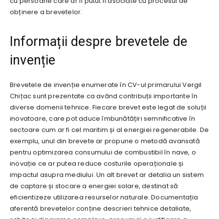
cu persoane care ar fi putut fi asociate cu procesul de
obținere a brevetelor.
Informații despre brevetele de
invenție
Brevetele de invenție enumerate în CV-ul primarului Vergil
Chițac sunt prezentate ca având contribuții importante în
diverse domenii tehnice. Fiecare brevet este legat de soluții
inovatoare, care pot aduce îmbunătățiri semnificative în
sectoare cum ar fi cel maritim și al energiei regenerabile. De
exemplu, unul din brevete ar propune o metodă avansată
pentru optimizarea consumului de combustibil în nave, o
inovație ce ar putea reduce costurile operaționale și
impactul asupra mediului. Un alt brevet ar detalia un sistem
de captare și stocare a energiei solare, destinat să
eficientizeze utilizarea resurselor naturale. Documentația
aferentă brevetelor conține descrieri tehnice detaliate,