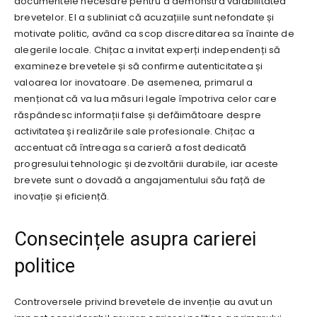
documentele necesare pentru a demonstra valabilitatea
brevetelor. El a subliniat că acuzațiile sunt nefondate și
motivate politic, având ca scop discreditarea sa înainte de
alegerile locale. Chițac a invitat experți independenți să
examineze brevetele și să confirme autenticitatea și
valoarea lor inovatoare. De asemenea, primarul a
menționat că va lua măsuri legale împotriva celor care
răspândesc informații false și defăimătoare despre
activitatea și realizările sale profesionale. Chițac a
accentuat că întreaga sa carieră a fost dedicată
progresului tehnologic și dezvoltării durabile, iar aceste
brevete sunt o dovadă a angajamentului său față de
inovație și eficiență.
Consecințele asupra carierei
politice
Controversele privind brevetele de invenție au avut un