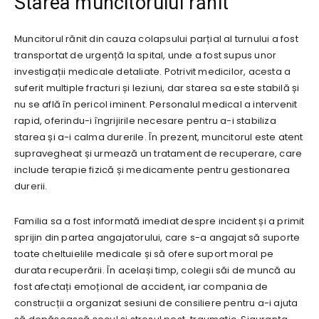
Starea muncitorului rănit
Muncitorul rănit din cauza colapsului parțial al turnului a fost
transportat de urgență la spital, unde a fost supus unor
investigații medicale detaliate. Potrivit medicilor, acesta a
suferit multiple fracturi și leziuni, dar starea sa este stabilă și
nu se află în pericol iminent. Personalul medical a intervenit
rapid, oferindu-i îngrijirile necesare pentru a-i stabiliza
starea și a-i calma durerile. În prezent, muncitorul este atent
supravegheat și urmează un tratament de recuperare, care
include terapie fizică și medicamente pentru gestionarea
durerii.
Familia sa a fost informată imediat despre incident și a primit
sprijin din partea angajatorului, care s-a angajat să suporte
toate cheltuielile medicale și să ofere suport moral pe
durata recuperării. În același timp, colegii săi de muncă au
fost afectați emoțional de accident, iar compania de
construcții a organizat sesiuni de consiliere pentru a-i ajuta