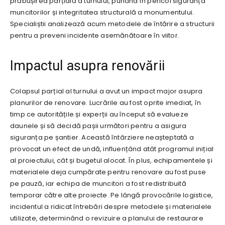
prăbușirea parțială a turnului, punând în pericol siguranța
muncitorilor și integritatea structurală a monumentului.
Specialiștii analizează acum metodele de întărire a structurii
pentru a preveni incidente asemănătoare în viitor.
Impactul asupra renovării
Colapsul parțial al turnului a avut un impact major asupra
planurilor de renovare. Lucrările au fost oprite imediat, în
timp ce autoritățile și experții au început să evalueze
daunele și să decidă pașii următori pentru a asigura
siguranța pe șantier. Această întârziere neașteptată a
provocat un efect de undă, influențând atât programul inițial
al proiectului, cât și bugetul alocat. În plus, echipamentele și
materialele deja cumpărate pentru renovare au fost puse
pe pauză, iar echipa de muncitori a fost redistribuită
temporar către alte proiecte. Pe lângă provocările logistice,
incidentul a ridicat întrebări despre metodele și materialele
utilizate, determinând o revizuire a planului de restaurare