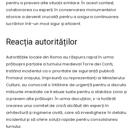
pentru a preveni alte situații similare. În acest context,
colaborarea cu experți în conservarea monumentelor
istorice a devenit crucială pentru a asigura continuarea
lucrărilor într-un mod sigur și eficient.
Reacția autorităților
Autoritățile locale din Roma au răspuns rapid în urma
prăbușirii parțiale a turnului medieval Torre dei Conti,
tratând incidentul ca o prioritate de siguranță publică.
Primarul orașului, împreună cu reprezentanți ai Ministerului
Culturii, au convocat o întâlnire de urgență pentru a discuta
măsurile imediate ce trebuie luate pentru a stabiliza zona și
a preveni alte prăbușiri. În urma discuțiilor, s-a hotărât
crearea unui comitet de criză alcătuit din experți în
arhitectură și inginerie civilă, care să investigheze în detaliu
incidentul și să ofere soluții rapide pentru consolidarea
turnului.