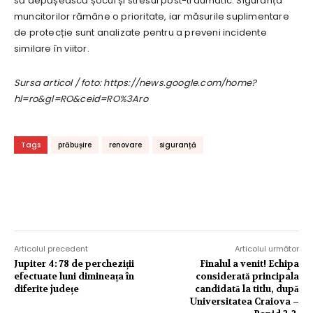
să depășească șocul și stresul post-traumatic. Siguranța
muncitorilor rămâne o prioritate, iar măsurile suplimentare
de protecție sunt analizate pentru a preveni incidente
similare în viitor.
Sursa articol / foto: https://news.google.com/home?
hl=ro&gl=RO&ceid=RO%3Aro
Tags
prăbușire
renovare
siguranță
Articolul precedent
Articolul următor
Jupiter 4: 78 de percheziții
Finalul a venit! Echipa
efectuate luni dimineața în
considerată principala
diferite județe
candidată la titlu, după
Universitatea Craiova –