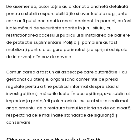
De asemenea, autoritățile au ordonat o anchetă detaliată
pentru a stabili responsabilitățile și eventualele neglijențe
care ar fi putut contribui la acest accident. În paralel, au fost
luate măsuri de securitate sporite în jurul sitului, cu
restricționarea accesului publicului și instalarea de bariere
de protecție suplimentare. Poliția și pompierii au fost
mobilizați pentru a asigura perimetrul și a sprijini echipele
de intervenție în caz de nevoie.
Comunicarea a fost un alt aspect pe care autoritățile l-au
gestionat cu atenție, organizând conferințe de presă
regulate pentru a ține publicul informat despre stadiul
investigațiilor și măsurile luate. În același timp, s-a subliniat
importanța protejării patrimoniului cultural și s-a reafirmat
angajamentul de a restaura turnul la gloria sa de odinioară,
respectând cele mai înalte standarde de siguranță și
conservare.