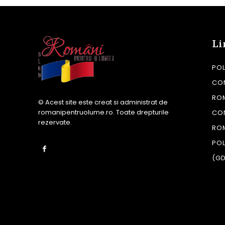
Li
POL
CON
RO
© Acest site este creat si administrat de
romanipentruolume.ro
. Toate drepturile
CO
rezervate.
RO
POL
(G