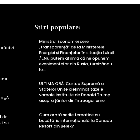
Stiri populare:
Ministrul Economiei cere
a
„transparență” de la Ministerele
omâniei
Energiei și Finanțelor în situația Lukoil
/ „Nu putem afirma că ne opunem
evenimentelor din Rusia, furnizându-
le...
rmen
ULTIMA ORĂ: Curtea Supremă a
Statelor Unite a eliminat taxele
vamale instituite de Donald Trump
o: „A
asupra țărilor din întreaga lume
Cum arată serile tematice cu
l de
bucătărie internațională la Xanadu
si va
Resort din Belek?