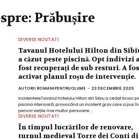
espre:
Prăbușire
DIVERSE NOUTATI
Tavanul Hotelului Hilton din Sibi
a căzut peste piscină. Opt indivizi 
fost recuperați de sub resturi. A fos
activat planul roșu de intervenție.
AUTORII ROMANIPENTRUOLUME
-
23 DECEMBRIE 2025
incidenteleTavanul hotelului Hilton din Sibiu a cedat brusc p
piscina interioară, provocând un incident grav care a pus în
pericol viețile mai multor persoane....
DIVERSE NOUTATI
În timpul lucrărilor de renovare,
turnul medieval Torre dei Conti d