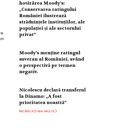
hotărârea Moody’s:
„Conservarea ratingului
României ilustrează
străduințele instituțiilor, ale
populației și ale sectorului
re
privat”
ori
Moody’s menține ratingul
suveran al României, având
o perspectivă pe termen
negativ.
Nicolescu declară transferul
la Dinamo: „A fost
prioritatea noastră”
ÎNCĂRCAȚI MAI MULTE