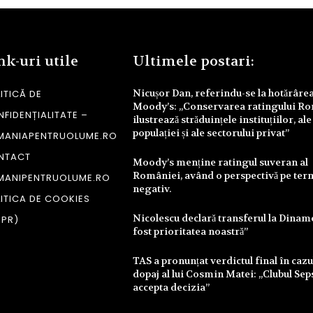
nk-uri utile
Ultimele postari:
Nicușor Dan, referindu-se la hotărâre
ITICĂ DE
Moody’s: „Conservarea ratingului R
FIDENȚIALITATE –
ilustrează străduințele instituțiilor, ale
populației și ale sectorului privat”
MANIAPENTRUOLUME.RO
NTACT
Moody’s menține ratingul suveran al
României, având o perspectivă pe te
MANIPENTRUOLUME.RO
negativ.
ITICA DE COOKIES
Nicolescu declară transferul la Dinam
DPR)
fost prioritatea noastră”
TAS a pronunțat verdictul final în cazu
dopaj al lui Cosmin Matei: „Clubul Sep
accepta decizia”