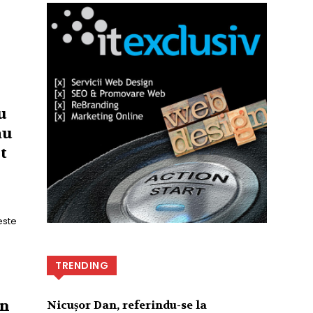
u
au
t
este
TRENDING
in
Nicușor Dan, referindu-se la