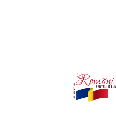
Afaceri si Industrii
Diverse noutati
Sanatate / Hobby