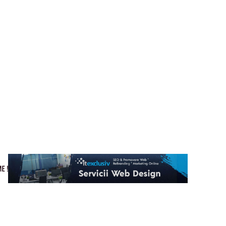
Cultura si Entertainment
Home & Deco
Tech