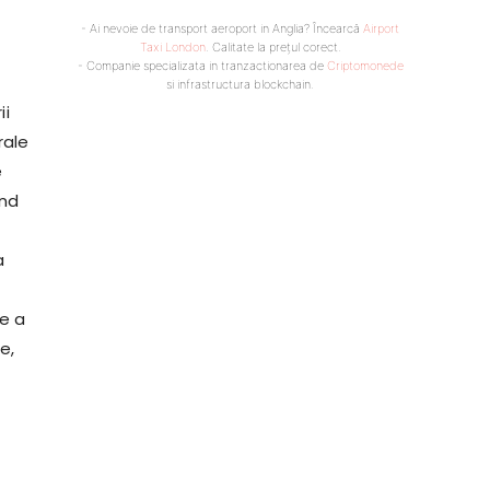
- Ai nevoie de transport aeroport in Anglia? Încearcă
Airport
Taxi London
. Calitate la prețul corect.
- Companie specializata in tranzactionarea de
Criptomonede
si infrastructura blockchain.
ii
rale
e
ând
a
de a
e,
l