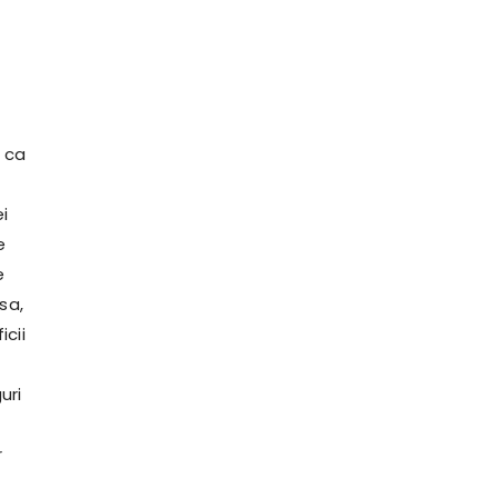
i ca
ei
e
e
sa,
cii
uri
r