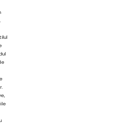
n
.
ilul
e
dul
de
re
r.
ve,
ile
u