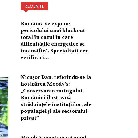
RECENTE
România se expune
pericolului unui blackout
total în cazul în care
dificultățile energetice se
intensifică. Specialiștii cer
verificări…
Nicușor Dan, referindu-se la
hotărârea Moody’s:
„Conservarea ratingului
României ilustrează
străduințele instituțiilor, ale
populației și ale sectorului
privat”
Moody’s menține ratingul