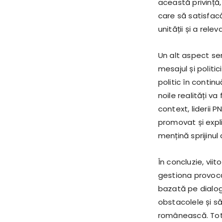
această privință,
care să satisfacă
unității și a relev
Un alt aspect sem
mesajul și politi
politic în contin
noile realități va
context, liderii P
promovat și expli
mențină sprijinul 
În concluzie, vi
gestiona provocă
bazată pe dialog
obstacolele și să
românească. To