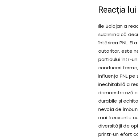
Reacția lui
Ilie Bolojan a re
subliniind că dec
întărirea PNL. El
autoritar, este n
partidului într-u
conduceri ferme, 
influența PNL pe 
inechitabilă a re
demonstrează că 
durabile și echi
nevoia de îmbună
mai frecvente cu
diversității de op
printr-un efort c