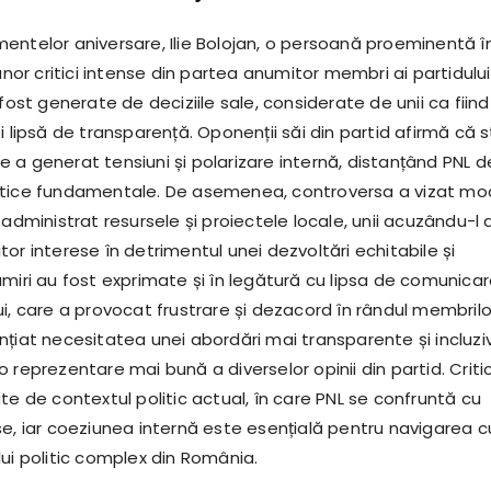
entelor aniversare, Ilie Bolojan, o persoană proeminentă î
 unor critici intense din partea anumitor membri ai partidului
 fost generate de deciziile sale, considerate de unii ca fiind
i lipsă de transparență. Oponenții săi din partid afirmă că st
 a generat tensiuni și polarizare internă, distanțând PNL d
atice fundamentale. De asemenea, controversa a vizat mo
 administrat resursele și proiectele locale, unii acuzându-l 
or interese în detrimentul unei dezvoltări echitabile și
umiri au fost exprimate și în legătură cu lipsa de comunica
i, care a provocat frustrare și dezacord în rândul membrilo
nțiat necesitatea unei abordări mai transparente și incluzi
 reprezentare mai bună a diverselor opinii din partid. Critic
te de contextul politic actual, în care PNL se confruntă cu
se, iar coeziunea internă este esențială pentru navigarea c
ui politic complex din România.