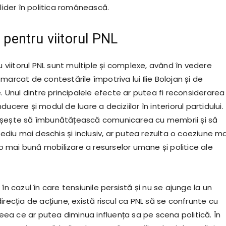
 lider în politica românească.
e pentru viitorul PNL
ru viitorul PNL sunt multiple și complexe, având în vedere
marcat de contestările împotriva lui Ilie Bolojan și de
e. Unul dintre principalele efecte ar putea fi reconsiderarea
ucere și modul de luare a deciziilor în interiorul partidului.
ușește să îmbunătățească comunicarea cu membrii și să
iu mai deschis și inclusiv, ar putea rezulta o coeziune ma
, o mai bună mobilizare a resurselor umane și politice ale
 în cazul în care tensiunile persistă și nu se ajunge la un
irecția de acțiune, există riscul ca PNL să se confrunte cu
 ceea ce ar putea diminua influența sa pe scena politică. În