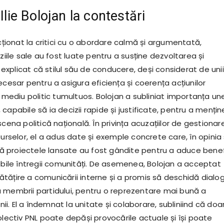
 Ilie Bolojan la contestări
acționat la critici cu o abordare calmă și argumentată,
iziile sale au fost luate pentru a susține dezvoltarea și
 a explicat că stilul său de conducere, deși considerat de uni
ecesar pentru a asigura eficiența și coerența acțiunilor
n mediu politic tumultuos. Bolojan a subliniat importanța un
capabile să ia decizii rapide și justificate, pentru a mențin
scena politică națională. În privința acuzațiilor de gestionar
surselor, el a adus date și exemple concrete care, în opinia 
proiectele lansate au fost gândite pentru a aduce benefi
tabile întregii comunități. De asemenea, Bolojan a acceptat
tățire a comunicării interne și a promis să deschidă dialog
 membrii partidului, pentru o reprezentare mai bună a
inii. El a îndemnat la unitate și colaborare, subliniind că doa
olectiv PNL poate depăși provocările actuale și își poate