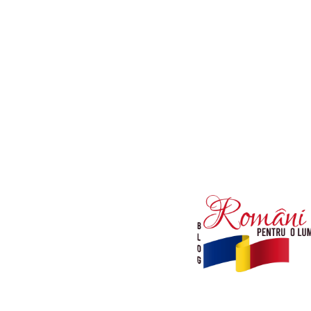
Afaceri si Industrii
Diverse noutati
Sanatate / Hobby