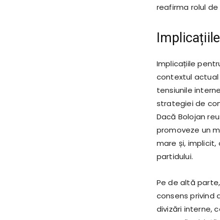
reafirma rolul de
Implicațiil
Implicațiile pent
contextul actual 
tensiunile intern
strategiei de cond
Dacă Bolojan re
promoveze un med
mare și, implicit
partidului.
Pe de altă parte,
consens privind d
divizări interne,