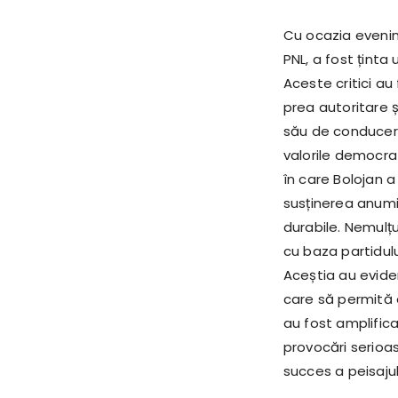
Cu ocazia evenim
PNL, a fost ținta
Aceste critici au
prea autoritare ș
său de conducere
valorile democr
în care Bolojan a
susținerea anumit
durabile. Nemulț
cu baza partidulu
Aceștia au evide
care să permită o
au fost amplifica
provocări serioa
succes a peisajul