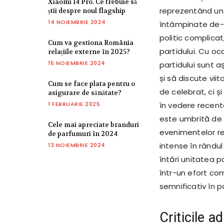
Xiaomi 14 Pro. Ce trebuie să
reprezentând un m
știi despre noul flagship
14 NOIEMBRIE 2024
întâmpinate de-a
politic complicat
Cum va gestiona România
partidului. Cu oc
relațiile externe în 2025?
15 NOIEMBRIE 2024
partidului sunt a
și să discute vii
Cum se face plata pentru o
de celebrat, ci 
asigurare de sănătate?
1 FEBRUARIE 2025
în vedere recente
este umbrită de 
Cele mai apreciate branduri
evenimentelor re
de parfumuri în 2024
intense în rându
13 NOIEMBRIE 2024
întări unitatea p
într-un efort com
semnificativ în po
Criticile ad