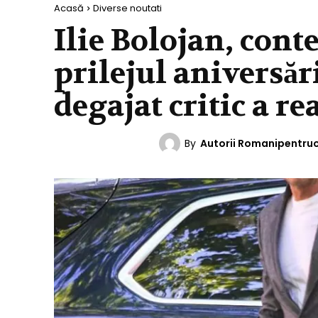
Acasă
Diverse noutati
Ilie Bolojan, cont
prilejul aniversări
degajat critic a re
By
Autorii Romanipentru
DIVERSE NOUTATI