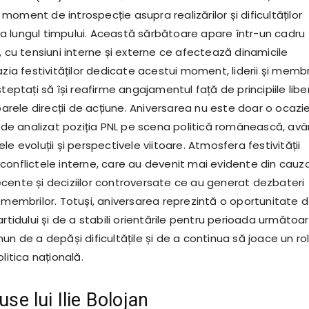
oment de introspecție asupra realizărilor și dificultăților
 lungul timpului. Această sărbătoare apare într-un cadru
, cu tensiuni interne și externe ce afectează dinamicile
azia festivităților dedicate acestui moment, liderii și membr
șteptați să își reafirme angajamentul față de principiile libe
toarele direcții de acțiune. Aniversarea nu este doar o ocazi
și de analizat poziția PNL pe scena politică românească, av
le evoluții și perspectivele viitoare. Atmosfera festivității
conflictele interne, care au devenit mai evidente din cauz
cente și deciziilor controversate ce au generat dezbateri
l membrilor. Totuși, aniversarea reprezintă o oportunitate 
artidului și de a stabili orientările pentru perioada următoar
un de a depăși dificultățile și de a continua să joace un ro
litica națională.
use lui Ilie Bolojan