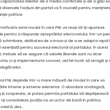
 capacitatea liderilor de a media conflictele și de a găsi sol
 diversele facțiuni din partid va fi crucială pentru menținer
anței politice.
nificativ este modul în care PNL va reuși să își ajusteze
cile pentru a răspunde așteptărilor electoratului. Într-un pei
uă schimbare, abilitatea de a inova și de a se adapta rapid 
 fi esențială pentru succesul electoral al partidului. În acest
NL trebuie să se asigure că valorile liberale sunt nu doar
cite, ci și implementate concret, astfel încât să atragă și 
alegătorilor.
itorul PNL depinde într-o mare măsură de modul în care va
rile interne și externe existente. O abordare strategică,
 și cooperare, ar putea permite partidului să depășească
 își consolideze poziția ca un actor de bază în politica
todată, des…