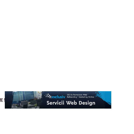
Cultura si Entertainment
Home & Deco
Tech