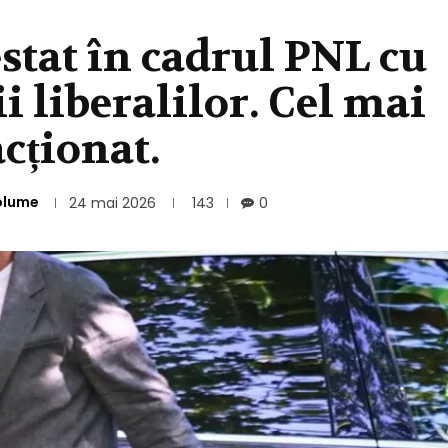
estat în cadrul PNL cu
i liberalilor. Cel mai
acționat.
olume
24 mai 2026
143
0