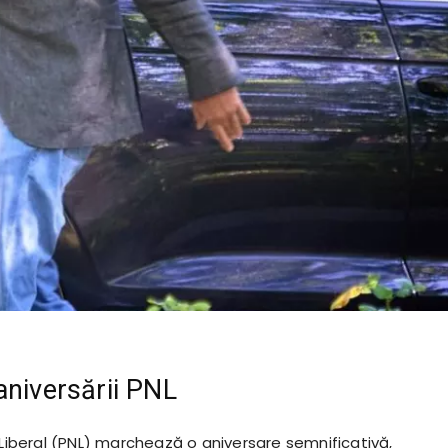
aniversării PNL
 Liberal (PNL) marchează o aniversare semnificativă,