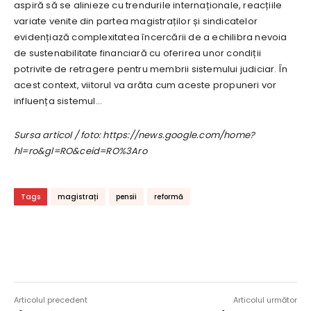
aspiră să se alinieze cu trendurile internaționale, reacțiile
variate venite din partea magistraților și sindicatelor
evidențiază complexitatea încercării de a echilibra nevoia
de sustenabilitate financiară cu oferirea unor condiții
potrivite de retragere pentru membrii sistemului judiciar. În
acest context, viitorul va arăta cum aceste propuneri vor
influența sistemul…
Sursa articol / foto: https://news.google.com/home?
hl=ro&gl=RO&ceid=RO%3Aro
Tags
magistrați
pensii
reformă
Articolul precedent
Articolul următor