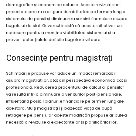
demografice și economice actuale. Aceste revizuiri sunt
proiectate pentru a asigura durabilitatea pe termen lung a
sistemului de pensii și diminuarea sarcinii financiare asupra
bugetului de stat. Guvernul insistă că aceste inițiative sunt
necesare pentru a menține viabilitatea sistemului și a
preveni potențialele deficite bugetare viitoare.
Consecințe pentru magistrați
Schimbările propuse vor aduce un impact remarcabil
asupra magistraților, atât din perspectivă economică cât și
profesională. Reducerea procentului de calcul al pensiilor
va rezultă într-o diminuare a veniturilor post-pensionare,
influențând posibil planurile financiare pe termen lung ale
acestora. Mulți magistrați își bazează viața de după
retragere pe pensii, iar aceste modificări propuse ar putea
necesită o revizuire a expectanțelor și planificărilor lor.