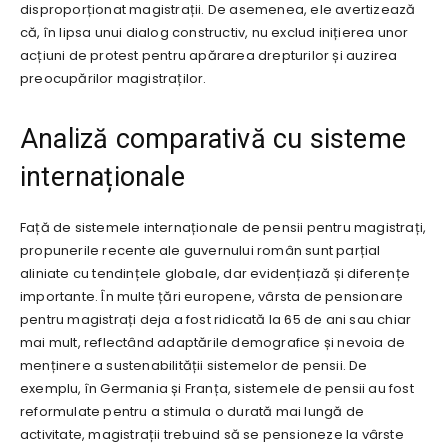
disproporționat magistrații. De asemenea, ele avertizează
că, în lipsa unui dialog constructiv, nu exclud inițierea unor
acțiuni de protest pentru apărarea drepturilor și auzirea
preocupărilor magistraților.
Analiză comparativă cu sisteme
internaționale
Față de sistemele internaționale de pensii pentru magistrați,
propunerile recente ale guvernului român sunt parțial
aliniate cu tendințele globale, dar evidențiază și diferențe
importante. În multe țări europene, vârsta de pensionare
pentru magistrați deja a fost ridicată la 65 de ani sau chiar
mai mult, reflectând adaptările demografice și nevoia de
menținere a sustenabilității sistemelor de pensii. De
exemplu, în Germania și Franța, sistemele de pensii au fost
reformulate pentru a stimula o durată mai lungă de
activitate, magistrații trebuind să se pensioneze la vârste