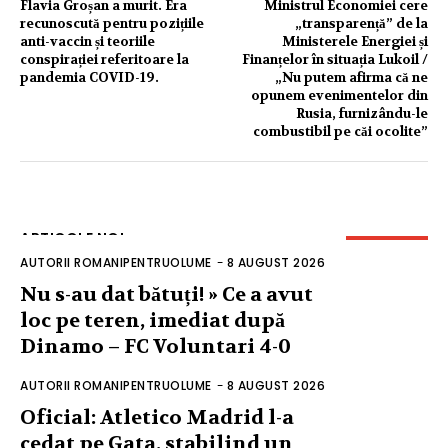
Flavia Groșan a murit. Era
Ministrul Economiei cere
recunoscută pentru pozițiile
„transparență” de la
anti-vaccin și teoriile
Ministerele Energiei și
conspirației referitoare la
Finanțelor în situația Lukoil /
pandemia COVID-19.
„Nu putem afirma că ne
opunem evenimentelor din
Rusia, furnizându-le
combustibil pe căi ocolite”
ARTICOLE NOI
AUTORII ROMANIPENTRUOLUME
-
8 AUGUST 2026
Nu s-au dat bătuți! » Ce a avut
loc pe teren, imediat după
Dinamo – FC Voluntari 4-0
AUTORII ROMANIPENTRUOLUME
-
8 AUGUST 2026
Oficial: Atletico Madrid l-a
cedat pe Gata, stabilind un