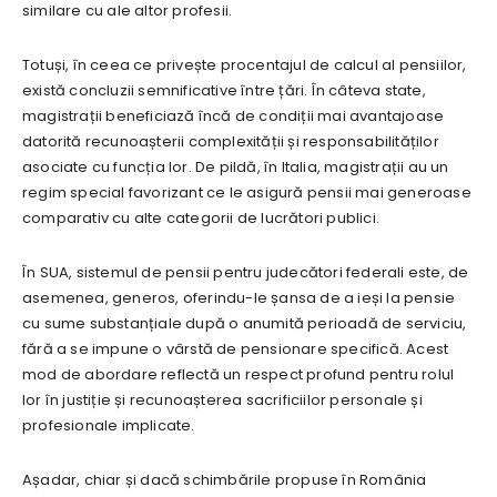
similare cu ale altor profesii.
Totuși, în ceea ce privește procentajul de calcul al pensiilor,
există concluzii semnificative între țări. În câteva state,
magistrații beneficiază încă de condiții mai avantajoase
datorită recunoașterii complexității și responsabilităților
asociate cu funcția lor. De pildă, în Italia, magistrații au un
regim special favorizant ce le asigură pensii mai generoase
comparativ cu alte categorii de lucrători publici.
În SUA, sistemul de pensii pentru judecători federali este, de
asemenea, generos, oferindu-le șansa de a ieși la pensie
cu sume substanțiale după o anumită perioadă de serviciu,
fără a se impune o vârstă de pensionare specifică. Acest
mod de abordare reflectă un respect profund pentru rolul
lor în justiție și recunoașterea sacrificiilor personale și
profesionale implicate.
Așadar, chiar și dacă schimbările propuse în România