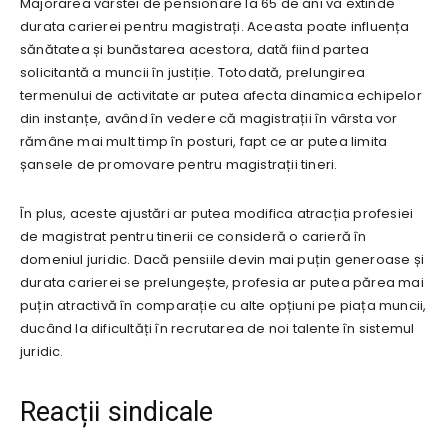
Majorarea vârstei de pensionare la 65 de ani va extinde
durata carierei pentru magistrați. Aceasta poate influența
sănătatea și bunăstarea acestora, dată fiind partea
solicitantă a muncii în justiție. Totodată, prelungirea
termenului de activitate ar putea afecta dinamica echipelor
din instanțe, având în vedere că magistrații în vârsta vor
rămâne mai mult timp în posturi, fapt ce ar putea limita
șansele de promovare pentru magistrații tineri.
În plus, aceste ajustări ar putea modifica atracția profesiei
de magistrat pentru tinerii ce consideră o carieră în
domeniul juridic. Dacă pensiile devin mai puțin generoase și
durata carierei se prelungește, profesia ar putea părea mai
puțin atractivă în comparație cu alte opțiuni pe piața muncii,
ducând la dificultăți în recrutarea de noi talente în sistemul
juridic.
Reacții sindicale