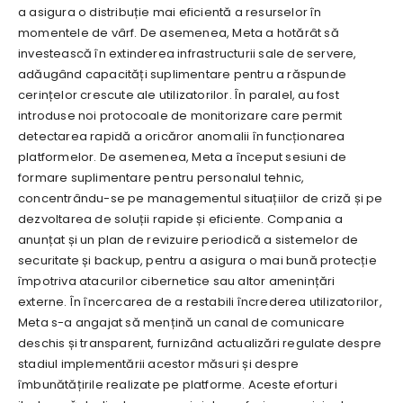
a asigura o distribuție mai eficientă a resurselor în
momentele de vârf. De asemenea, Meta a hotărât să
investească în extinderea infrastructurii sale de servere,
adăugând capacități suplimentare pentru a răspunde
cerințelor crescute ale utilizatorilor. În paralel, au fost
introduse noi protocoale de monitorizare care permit
detectarea rapidă a oricăror anomalii în funcționarea
platformelor. De asemenea, Meta a început sesiuni de
formare suplimentare pentru personalul tehnic,
concentrându-se pe managementul situațiilor de criză și pe
dezvoltarea de soluții rapide și eficiente. Compania a
anunțat și un plan de revizuire periodică a sistemelor de
securitate și backup, pentru a asigura o mai bună protecție
împotriva atacurilor cibernetice sau altor amenințări
externe. În încercarea de a restabili încrederea utilizatorilor,
Meta s-a angajat să mențină un canal de comunicare
deschis și transparent, furnizând actualizări regulate despre
stadiul implementării acestor măsuri și despre
îmbunătățirile realizate pe platforme. Aceste eforturi