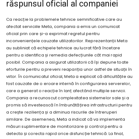
răspunsul oficial al companiei
Ca reacție la problemele tehnice semnificative care au
afectat serviciile Meta, compania a emis un comunicat
oficial prin care și-a exprimat regretul pentru
inconveniențele cauzate utilizatorilor. Reprezentanții Meta
au subliniat că echipele tehnice au lucrat fără încetare
pentru a identifica și remedia defecțiunile cât mai rapid
posibil. Compania a asigurat utilizatorii că își depune toate
eforturile pentru a preveni reapariția unor astfel de situații în
viitor. În comunicatul oficial, Meta a explicat că dificultățile au
fost cauzate de o eroare internă în configurarea serverelor,
care a generat o reacție în lanț afectând multiple servicii.
Compania a recunoscut complexitatea sistemelor sale și a
promis să investească în îmbunătățirea infrastructurii pentru
a crește reziliența și a diminua riscurile de întreruperi
similare. De asemenea, Meta a indicat că va implementa
măsuri suplimentare de monitorizare și control pentru a
detecta și corecta rapid orice disfuncție tehnică. La final,