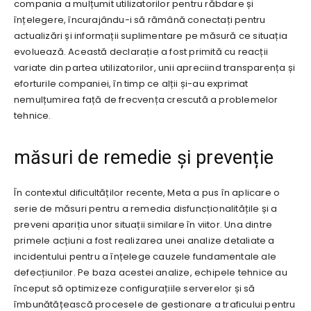
compania a mulțumit utilizatorilor pentru răbdare și
înțelegere, încurajându-i să rămână conectați pentru
actualizări și informații suplimentare pe măsură ce situația
evoluează. Această declarație a fost primită cu reacții
variate din partea utilizatorilor, unii apreciind transparența și
eforturile companiei, în timp ce alții și-au exprimat
nemulțumirea față de frecvența crescută a problemelor
tehnice.
măsuri de remedie și prevenție
În contextul dificultăților recente, Meta a pus în aplicare o
serie de măsuri pentru a remedia disfuncționalitățile și a
preveni apariția unor situații similare în viitor. Una dintre
primele acțiuni a fost realizarea unei analize detaliate a
incidentului pentru a înțelege cauzele fundamentale ale
defecțiunilor. Pe baza acestei analize, echipele tehnice au
început să optimizeze configurațiile serverelor și să
îmbunătățească procesele de gestionare a traficului pentru