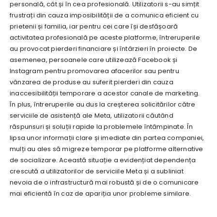
personală, cât și în cea profesională. Utilizatorii s-au simțit
frustrați din cauza imposibilității de a comunica eficient cu
prietenii și familia, iar pentru cei care își desfășoară
activitatea profesională pe aceste platforme, întreruperile
au provocat pierderi financiare și întârzieri în proiecte. De
asemenea, persoanele care utilizează Facebook și
Instagram pentru promovarea afacerilor sau pentru
vânzarea de produse au suferit pierderi din cauza
inaccesibilității temporare a acestor canale de marketing.
În plus, întreruperile au dus la creșterea solicitărilor către
serviciile de asistență ale Meta, utilizatorii căutând
răspunsuri și soluții rapide la problemele întâmpinate. În
lipsa unor informații clare și imediate din partea companiei,
mulți au ales să migreze temporar pe platforme alternative
de socializare. Această situație a evidențiat dependența
crescută a utilizatorilor de serviciile Meta și a subliniat
nevoia de o infrastructură mai robustă și de o comunicare
mai eficientă în caz de apariția unor probleme similare.