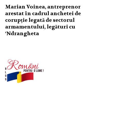
Marian Voinea, antreprenor
arestat în cadrul anchetei de
corupție legată de sectorul
armamentului, legături cu
‘Ndrangheta
© Acest site este creat si administrat de
romanipentruolume.ro
. Toate drepturile rezervate.