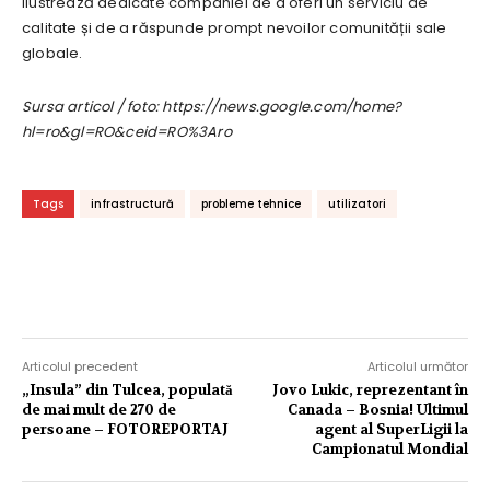
ilustrează dedicate companiei de a oferi un serviciu de
calitate și de a răspunde prompt nevoilor comunității sale
globale.
Sursa articol / foto: https://news.google.com/home?
hl=ro&gl=RO&ceid=RO%3Aro
Tags
infrastructură
probleme tehnice
utilizatori
Articolul precedent
Articolul următor
„Insula” din Tulcea, populată
Jovo Lukic, reprezentant în
de mai mult de 270 de
Canada – Bosnia! Ultimul
persoane – FOTOREPORTAJ
agent al SuperLigii la
Campionatul Mondial