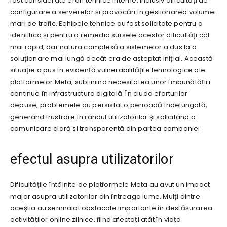
fost considerate erori tehnice interne, inclusiv dificultăți de
configurare a serverelor și provocări în gestionarea volumei
mari de trafic. Echipele tehnice au fost solicitate pentru a
identifica și pentru a remedia sursele acestor dificultăți cât
mai rapid, dar natura complexă a sistemelor a dus la o
soluționare mai lungă decât era de așteptat inițial. Această
situație a pus în evidență vulnerabilitățile tehnologice ale
platformelor Meta, subliniind necesitatea unor îmbunătățiri
continue în infrastructura digitală. În ciuda eforturilor
depuse, problemele au persistat o perioadă îndelungată,
generând frustrare în rândul utilizatorilor și solicitând o
comunicare clară și transparentă din partea companiei.
efectul asupra utilizatorilor
Dificultățile întâlnite de platformele Meta au avut un impact
major asupra utilizatorilor din întreaga lume. Mulți dintre
aceștia au semnalat obstacole importante în desfășurarea
activităților online zilnice, fiind afectați atât în viața