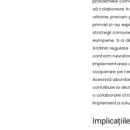
problemele comu
să colaboreze în
urbane, precum pr
primari și-au exp
strategii comune 
europene. S-a di
întâlniri regulat
conform nevoilor
implementarea un
cooperare pe ter
Această abordare
contribuie la dez
o colaborare str
implementa soluți
Implicațiil