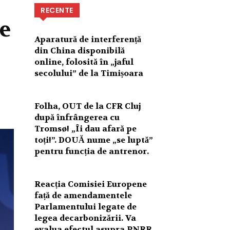
RECENTE
re
Aparatură de interferență
din China disponibilă
online, folosită în „jaful
secolului” de la Timișoara
Folha, OUT de la CFR Cluj
după înfrângerea cu
Tromsø! „Îi dau afară pe
toți!”. DOUĂ nume „se luptă”
pentru funcția de antrenor.
Reacția Comisiei Europene
față de amendamentele
Parlamentului legate de
legea decarbonizării. Va
evalua efectul asupra PNRR.