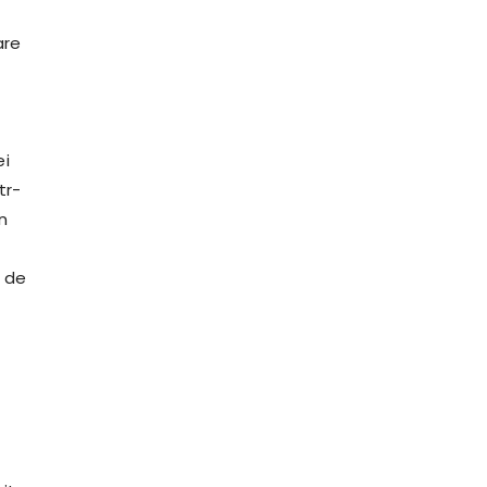
e
are
ei
tr-
n
a de