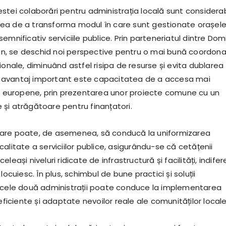
stei colaborări pentru administrația locală sunt considerab
a de a transforma modul în care sunt gestionate orașele
emnificativ serviciile publice. Prin parteneriatul dintre Dom
 Dan, se deschid noi perspective pentru o mai bună coordon
ionale, diminuând astfel risipa de resurse și evita dublarea
alt avantaj important este capacitatea de a accesa mai
le europene, prin prezentarea unor proiecte comune cu un
și atrăgătoare pentru finanțatori.
are poate, de asemenea, să conducă la uniformizarea
alitate a serviciilor publice, asigurându-se că cetățenii
leași niveluri ridicate de infrastructură și facilități, indifer
locuiesc. În plus, schimbul de bune practici și soluții
 cele două administrații poate conduce la implementarea
 eficiente și adaptate nevoilor reale ale comunităților locale