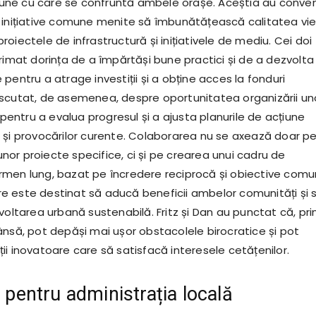
ne cu care se confruntă ambele orașe. Aceștia au conven
 inițiative comune menite să îmbunătățească calitatea vieț
oiectele de infrastructură și inițiativele de mediu. Cei doi
rimat dorința de a împărtăși bune practici și de a dezvolta
pentru a atrage investiții și a obține acces la fonduri
scutat, de asemenea, despre oportunitatea organizării un
e pentru a evalua progresul și a ajusta planurile de acțiune
 și provocărilor curente. Colaborarea nu se axează doar p
or proiecte specifice, ci și pe crearea unui cadru de
men lung, bazat pe încredere reciprocă și obiective comu
 este destinat să aducă beneficii ambelor comunități și 
voltarea urbană sustenabilă. Fritz și Dan au punctat că, pri
ânsă, pot depăși mai ușor obstacolele birocratice și pot
i inovatoare care să satisfacă interesele cetățenilor.
e pentru administrația locală