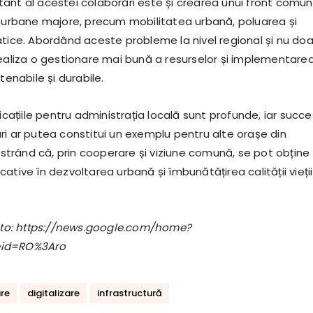
ant al acestei colaborări este și crearea unui front comun
r urbane majore, precum mobilitatea urbană, poluarea și
atice. Abordând aceste probleme la nivel regional și nu doa
realiza o gestionare mai bună a resurselor și implementare
tenabile și durabile.
licațiile pentru administrația locală sunt profunde, iar succe
ri ar putea constitui un exemplu pentru alte orașe din
rând că, prin cooperare și viziune comună, se pot obține
ative în dezvoltarea urbană și îmbunătățirea calității vieții
foto: https://news.google.com/home?
eid=RO%3Aro
re
digitalizare
infrastructură