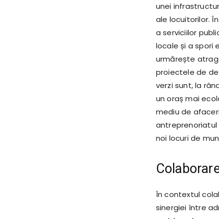
unei infrastructu
ale locuitorilor. 
a serviciilor publ
locale și a spori
urmărește atrager
proiectele de de
verzi sunt, la râ
un oraș mai ecolo
mediu de afaceri 
antreprenoriatul
noi locuri de mun
Colaborar
În contextul cola
sinergiei între a