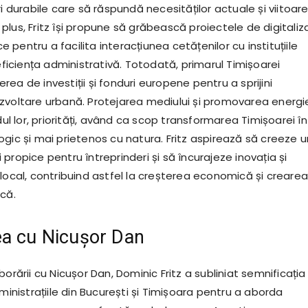
ri durabile care să răspundă necesităților actuale și viitoar
În plus, Fritz își propune să grăbească proiectele de digitaliz
ice pentru a facilita interacțiunea cetățenilor cu instituțiile
 eficiența administrativă. Totodată, primarul Timișoarei
ea de investiții și fonduri europene pentru a sprijini
zvoltare urbană. Protejarea mediului și promovarea energi
ndul lor, priorități, având ca scop transformarea Timișoarei în
gic și mai prietenos cu natura. Fritz aspirează să creeze u
propice pentru întreprinderi și să încurajeze inovația și
 local, contribuind astfel la creșterea economică și creare
că.
ea cu Nicușor Dan
borării cu Nicușor Dan, Dominic Fritz a subliniat semnificația
dministrațiile din București și Timișoara pentru a aborda