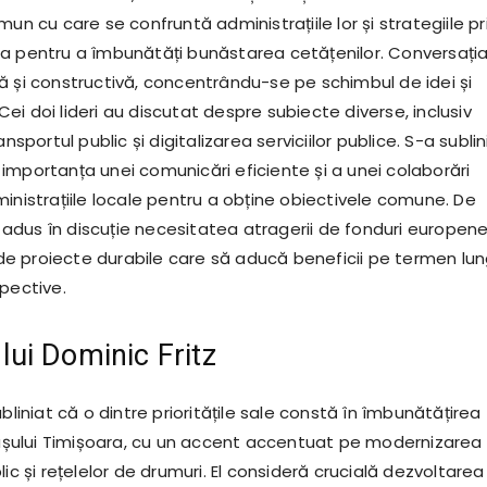
mun cu care se confruntă administrațiile lor și strategiile pr
a pentru a îmbunătăți bunăstarea cetățenilor. Conversația
ă și constructivă, concentrându-se pe schimbul de idei și
. Cei doi lideri au discutat despre subiecte diverse, inclusiv
ansportul public și digitalizarea serviciilor publice. S-a sublin
rii importanța unei comunicări eficiente și a unei colaborări
inistrațiile locale pentru a obține obiectivele comune. De
dus în discuție necesitatea atragerii de fonduri europene
 proiecte durabile care să aducă beneficii pe termen lu
pective.
e lui Dominic Fritz
ubliniat că o dintre prioritățile sale constă în îmbunătățirea
orașului Timișoara, cu un accent accentuat pe modernizarea
lic și rețelelor de drumuri. El consideră crucială dezvoltarea