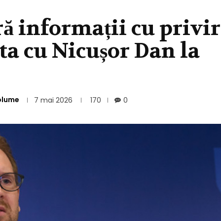
ă informații cu privi
ta cu Nicușor Dan la
olume
7 mai 2026
170
0