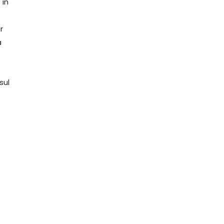
 în
r
a
sul