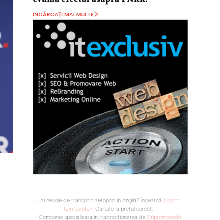
ÎNCĂRCAȚI MAI MULTE
- Ai nevoie de transport aeroport in Anglia? Încearcă
Airport
Taxi London
. Calitate la prețul corect.
- Companie specializata in tranzactionarea de
Criptomonede