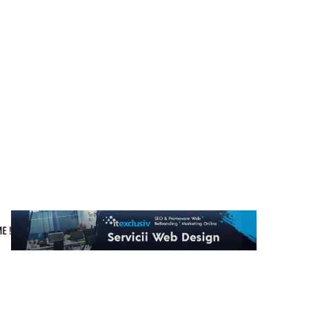
Cultura si Entertainment
Home & Deco
Tech