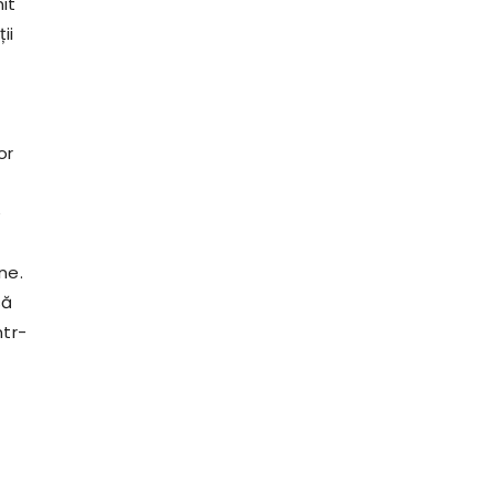
it
ii
or
e
ne.
să
ntr-