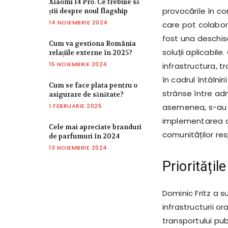
Xiaomi 14 Pro. Ce trebuie să
provocările în co
știi despre noul flagship
14 NOIEMBRIE 2024
care pot colabor
fost una deschis
Cum va gestiona România
soluții aplicabile
relațiile externe în 2025?
15 NOIEMBRIE 2024
infrastructura, tr
în cadrul întâlni
Cum se face plata pentru o
strânse între adm
asigurare de sănătate?
1 FEBRUARIE 2025
asemenea, s-au a
implementarea de
Cele mai apreciate branduri
comunităților res
de parfumuri în 2024
13 NOIEMBRIE 2024
Prioritățil
Dominic Fritz a s
infrastructurii 
transportului pub