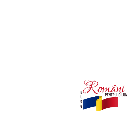
Afaceri si Industrii
Diverse noutati
Sanatate / Hobby