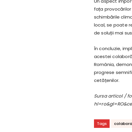
Un aspect import
fața provocărilo
schimbările clim
local, se poate 
de soluții mai sus
În concluzie, imp
acestei colaboră
România, demonst
progrese semnific
cetățenilor.
Sursa articol / 
hl=ro&gl=RO&c
Tags
colabora