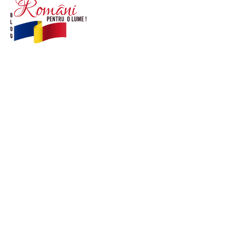
© Acest site este creat si administrat de
romanipentruolume.ro
. Toate drepturile rezervate.
Link-uri utile
POLITICĂ DE CONFIDENȚIALITATE –
ROMANIAPENTRUOLUME.RO
CONTACT ROMANIPENTRUOLUME.RO
POLITICA DE COOKIES (GDPR)