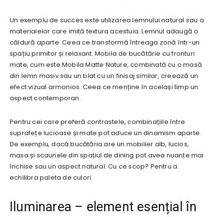
Un exemplu de succes este utilizarea lemnului natural sau a
materialelor care imită textura acestuia. Lemnul adaugă o
căldură aparte. Ceea ce transformă întreaga zonă într-un
spațiu primitor și relaxant. Mobila de bucătărie cu fronturi
mate, cum este Mobila Matte Nature, combinată cu o masă
din lemn masiv sau un blat cu un finisaj similar, creează un
efect vizual armonios. Ceea ce menține în același timp un
aspect contemporan.
Pentru cei care preferă contrastele, combinațiile între
suprafețe lucioase și mate pot aduce un dinamism aparte.
De exemplu, dacă bucătăria are un mobilier alb, lucios,
masa și scaunele din spațiul de dining pot avea nuanțe mai
închise sau un aspect natural. Cu ce scop? Pentru a
echilibra paleta de culori.
Iluminarea – element esențial în