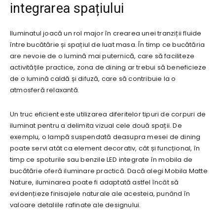
integrarea spațiului
Iluminatul joacă un rol major în crearea unei tranziții fluide
între bucătărie și spațiul de luat masa. În timp ce bucătăria
are nevoie de o lumină mai puternică, care să faciliteze
activitățile practice, zona de dining ar trebui să beneficieze
de o lumină caldă și difuză, care să contribuie la o
atmosferă relaxantă.
Un truc eficient este utilizarea diferitelor tipuri de corpuri de
iluminat pentru a delimita vizual cele două spații. De
exemplu, o lampă suspendată deasupra mesei de dining
poate servi atât ca element decorativ, cât și funcțional, în
timp ce spoturile sau benzile LED integrate în mobila de
bucătărie oferă iluminare practică. Dacă alegi Mobila Matte
Nature, iluminarea poate fi adaptată astfel încât să
evidențieze finisajele naturale ale acesteia, punând în
valoare detaliile rafinate ale designului.