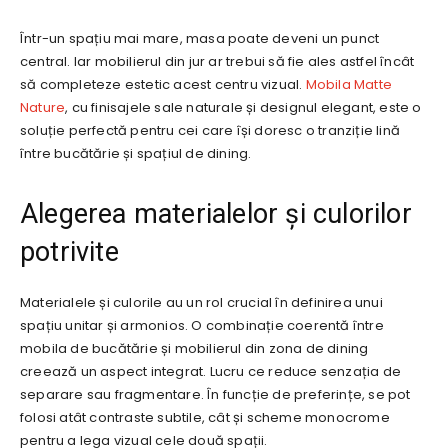
Într-un spațiu mai mare, masa poate deveni un punct
central. Iar mobilierul din jur ar trebui să fie ales astfel încât
să completeze estetic acest centru vizual.
Mobila Matte
Nature
, cu finisajele sale naturale și designul elegant, este o
soluție perfectă pentru cei care își doresc o tranziție lină
între bucătărie și spațiul de dining.
Alegerea materialelor și culorilor
potrivite
Materialele și culorile au un rol crucial în definirea unui
spațiu unitar și armonios. O combinație coerentă între
mobila de bucătărie și mobilierul din zona de dining
creează un aspect integrat. Lucru ce reduce senzația de
separare sau fragmentare. În funcție de preferințe, se pot
folosi atât contraste subtile, cât și scheme monocrome
pentru a lega vizual cele două spații.