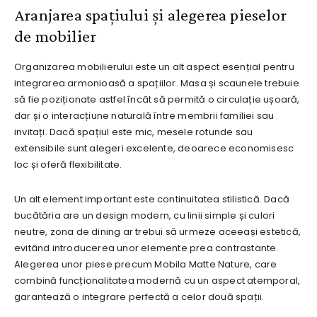
Aranjarea spațiului și alegerea pieselor
de mobilier
Organizarea mobilierului este un alt aspect esențial pentru
integrarea armonioasă a spațiilor. Masa și scaunele trebuie
să fie poziționate astfel încât să permită o circulație ușoară,
dar și o interacțiune naturală între membrii familiei sau
invitați. Dacă spațiul este mic, mesele rotunde sau
extensibile sunt alegeri excelente, deoarece economisesc
loc și oferă flexibilitate.
Un alt element important este continuitatea stilistică. Dacă
bucătăria are un design modern, cu linii simple și culori
neutre, zona de dining ar trebui să urmeze aceeași estetică,
evitând introducerea unor elemente prea contrastante.
Alegerea unor piese precum Mobila Matte Nature, care
combină funcționalitatea modernă cu un aspect atemporal,
garantează o integrare perfectă a celor două spații.