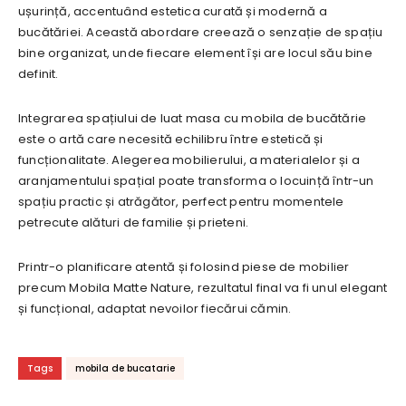
ușurință, accentuând estetica curată și modernă a
bucătăriei. Această abordare creează o senzație de spațiu
bine organizat, unde fiecare element își are locul său bine
definit.
Integrarea spațiului de luat masa cu mobila de bucătărie
este o artă care necesită echilibru între estetică și
funcționalitate. Alegerea mobilierului, a materialelor și a
aranjamentului spațial poate transforma o locuință într-un
spațiu practic și atrăgător, perfect pentru momentele
petrecute alături de familie și prieteni.
Printr-o planificare atentă și folosind piese de mobilier
precum Mobila Matte Nature, rezultatul final va fi unul elegant
și funcțional, adaptat nevoilor fiecărui cămin.
Tags
mobila de bucatarie