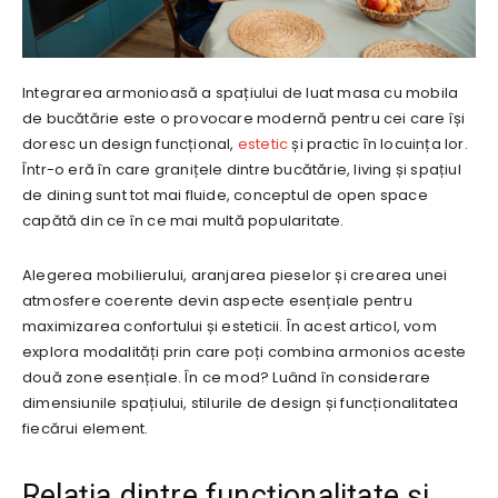
Integrarea armonioasă a spațiului de luat masa cu mobila
de bucătărie este o provocare modernă pentru cei care își
doresc un design funcțional,
estetic
și practic în locuința lor.
Într-o eră în care granițele dintre bucătărie, living și spațiul
de dining sunt tot mai fluide, conceptul de open space
capătă din ce în ce mai multă popularitate.
Alegerea mobilierului, aranjarea pieselor și crearea unei
atmosfere coerente devin aspecte esențiale pentru
maximizarea confortului și esteticii. În acest articol, vom
explora modalități prin care poți combina armonios aceste
două zone esențiale. În ce mod? Luând în considerare
dimensiunile spațiului, stilurile de design și funcționalitatea
fiecărui element.
Relația dintre funcționalitate și