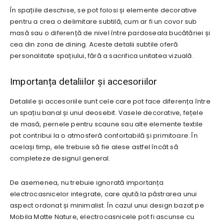
În spațiile deschise, se pot folosi și elemente decorative
pentru a crea o delimitare subtilă, cum ar fi un covor sub
masă sau o diferență de nivel între pardoseala bucătăriei și
cea din zona de dining. Aceste detalii subtile oferă
personalitate spațiului, fără a sacrifica unitatea vizuală.
Importanța detaliilor și accesoriilor
Detaliile și accesoriile sunt cele care pot face diferența între
un spațiu banal și unul deosebit. Vasele decorative, fețele
de masă, pernele pentru scaune sau alte elemente textile
pot contribui la o atmosferă confortabilă și primitoare. În
același timp, ele trebuie să fie alese astfel încât să
completeze designul general.
De asemenea, nu trebuie ignorată importanța
electrocasnicelor integrate, care ajută la păstrarea unui
aspect ordonat și minimalist. În cazul unui design bazat pe
Mobila Matte Nature, electrocasnicele pot fi ascunse cu