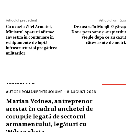
Articolul precedent
Articolul următor
Cu ocazia Zilei Armatei,
Dezastru în Munții Făgăraș:
Ministrul Apărării afirmă:
Două persoane și-au pierdut
Investim în continuare în
viețile după ce au căzut
echipamente de luptă,
câteva sute de metri.
infrastructură și pregătirea
militarilor.
ARTICOLE NOI
AUTORII ROMANIPENTRUOLUME
-
6 AUGUST 2026
Marian Voinea, antreprenor
arestat în cadrul anchetei de
corupție legată de sectorul
armamentului, legături cu
‘Ndrangheta