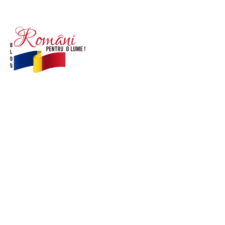
© Acest site este creat si administrat de
romanipentruolume.ro
. Toate drepturile rezervate.
Link-uri utile
POLITICĂ DE CONFIDENȚIALITATE –
ROMANIAPENTRUOLUME.RO
CONTACT ROMANIPENTRUOLUME.RO