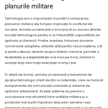
planurile militare
Tehnologia are o importanță crucială în conturarea
planurilor militare ale forțelor implicate în conflictul din
Ucraina. Armata ucraineană a încorporat cu succes diferite
inovații tehnologice pentru a-și îmbunătăți capacitățile de
apărare și ofensivă. Printre acestea, folosirea dronelor
comerciale adaptate, utilizate atât pentru recunoaștere, cât
și pentru atacuri directe asupra țintelor inamice, permite o
flexibilitate și adaptabilitate mai mari pe front, oferind în
același timp informații esențiale în timp real.
În afară de drone, armata ucraineană a beneficiat de
sprijinul tehnologic oferit de țări occidentale, care au furnizat
echipamente de comunicații avansate și sisteme de
apărare antiaeriană. Aceste sisteme au permis o
coordonare mai eficientă între unitățile militare și o
protecție mai bună împotriva atacurilor aeriene ruse.
Sistemele de bruiaj și interceptare electronică s-au dovedit