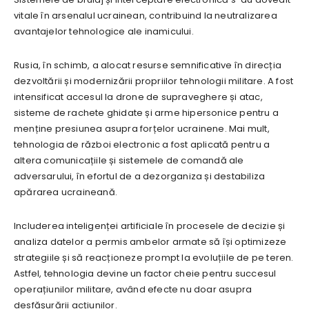
vitale în arsenalul ucrainean, contribuind la neutralizarea
avantajelor tehnologice ale inamicului.
Rusia, în schimb, a alocat resurse semnificative în direcția
dezvoltării și modernizării propriilor tehnologii militare. A fost
intensificat accesul la drone de supraveghere și atac,
sisteme de rachete ghidate și arme hipersonice pentru a
menține presiunea asupra forțelor ucrainene. Mai mult,
tehnologia de război electronic a fost aplicată pentru a
altera comunicațiile și sistemele de comandă ale
adversarului, în efortul de a dezorganiza și destabiliza
apărarea ucraineană.
Includerea inteligenței artificiale în procesele de decizie și
analiza datelor a permis ambelor armate să își optimizeze
strategiile și să reacționeze prompt la evoluțiile de pe teren.
Astfel, tehnologia devine un factor cheie pentru succesul
operațiunilor militare, având efecte nu doar asupra
desfășurării acțiunilor.