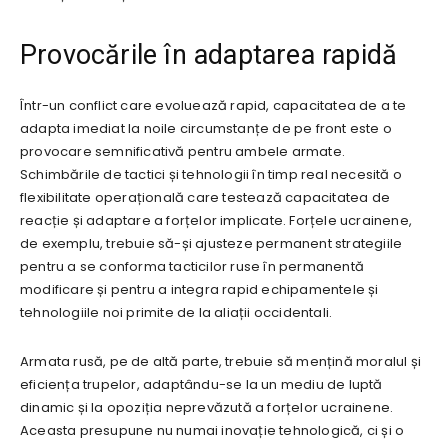
Provocările în adaptarea rapidă
Într-un conflict care evoluează rapid, capacitatea de a te
adapta imediat la noile circumstanțe de pe front este o
provocare semnificativă pentru ambele armate.
Schimbările de tactici și tehnologii în timp real necesită o
flexibilitate operațională care testează capacitatea de
reacție și adaptare a forțelor implicate. Forțele ucrainene,
de exemplu, trebuie să-și ajusteze permanent strategiile
pentru a se conforma tacticilor ruse în permanentă
modificare și pentru a integra rapid echipamentele și
tehnologiile noi primite de la aliații occidentali.
Armata rusă, pe de altă parte, trebuie să mențină moralul și
eficiența trupelor, adaptându-se la un mediu de luptă
dinamic și la opoziția neprevăzută a forțelor ucrainene.
Aceasta presupune nu numai inovație tehnologică, ci și o