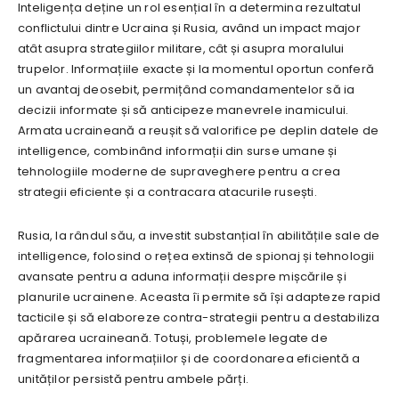
Inteligența deține un rol esențial în a determina rezultatul
conflictului dintre Ucraina și Rusia, având un impact major
atât asupra strategiilor militare, cât și asupra moralului
trupelor. Informațiile exacte și la momentul oportun conferă
un avantaj deosebit, permițând comandamentelor să ia
decizii informate și să anticipeze manevrele inamicului.
Armata ucraineană a reușit să valorifice pe deplin datele de
intelligence, combinând informații din surse umane și
tehnologiile moderne de supraveghere pentru a crea
strategii eficiente și a contracara atacurile rusești.
Rusia, la rândul său, a investit substanțial în abilitățile sale de
intelligence, folosind o rețea extinsă de spionaj și tehnologii
avansate pentru a aduna informații despre mișcările și
planurile ucrainene. Aceasta îi permite să își adapteze rapid
tacticile și să elaboreze contra-strategii pentru a destabiliza
apărarea ucraineană. Totuși, problemele legate de
fragmentarea informațiilor și de coordonarea eficientă a
unităților persistă pentru ambele părți.