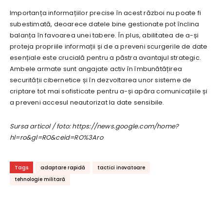
Importanța informațiilor precise în acest război nu poate fi
subestimată, deoarece datele bine gestionate pot înclina
balanța în favoarea unei tabere. În plus, abilitatea de a-și
proteja propriile informații și de a preveni scurgerile de date
esențiale este crucială pentru a păstra avantajul strategic.
Ambele armate sunt angajate activ în îmbunătățirea
securității cibernetice și în dezvoltarea unor sisteme de
criptare tot mai sofisticate pentru a-și apăra comunicațiile și
a preveni accesul neautorizat la date sensibile.
Sursa articol / foto: https://news.google.com/home?
hl=ro&gl=RO&ceid=RO%3Aro
Tags
adaptare rapidă
tactici inovatoare
tehnologie militară