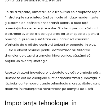
confunda și destabiliza trupele ruse.
Pe de altă parte, armata rusă a trebuit să se adapteze rapid
în strategiile sale, integrând vehicule blindate modernizate
și sisteme de apărare antiaeriană pentru a face față
amenințărilor aeriene și terestre. Strategii precum războiul
electronic avansat și desfășurarea forțelor speciale pentru
operațiuni precise și infiltrare au jucat un rol crucial în
eforturile de a păstra controlul teritoriilor ocupate. În plus,
Rusia a alocat resurse pentru dezvoltarea și utilizarea
dronelor de atac și a armelor hipersonice, căutând să
obțină un avantaj strategic.
Aceste strategii inovatoare, adoptate de către ambele părți,
ilustrează cât de esențiale sunt adaptabilitatea și inovația în
războiul contemporan, unde tehnologia și creativitatea sunt
decisive în influențarea rezultatelor pe câmpul de luptă.
Importanța tehnologiei în