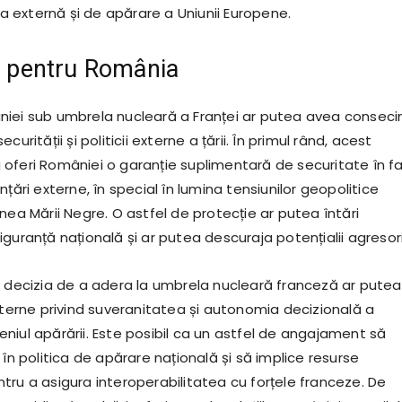
ica externă și de apărare a Uniunii Europene.
le pentru România
iei sub umbrela nucleară a Franței ar putea avea conseci
curității și politicii externe a țării. În primul rând, acest
oferi României o garanție suplimentară de securitate în f
nțări externe, în special în lumina tensiunilor geopolitice
nea Mării Negre. O astfel de protecție ar putea întări
guranță națională și ar putea descuraja potențialii agresori
, decizia de a adera la umbrela nucleară franceză ar putea
nterne privind suveranitatea și autonomia decizională a
niul apărării. Este posibil ca un astfel de angajament să
 în politica de apărare națională și să implice resurse
tru a asigura interoperabilitatea cu forțele franceze. De