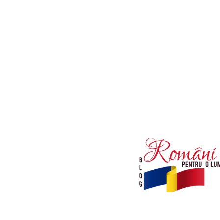
Afaceri si Industrii
Diverse noutati
Sanatate / Hobby