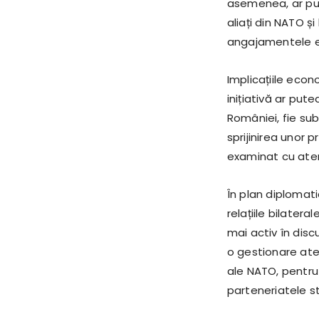
asemenea, ar pute
aliați din NATO ș
angajamentele ex
Implicațiile econ
inițiativă ar put
României, fie sub 
sprijinirea unor
examinat cu atenț
În plan diplomat
relațiile bilater
mai activ în disc
o gestionare aten
ale NATO, pentru 
parteneriatele s