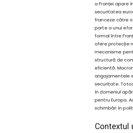
a Franței apare 
securitatea euro
franceze către 
parte a unui efo
formal între Fran
ofere protecție n
mecanisme pentru
structură de com
eficientă. Macron
angajamentele ex
securitate. Totod
în domeniul apă
pentru Europa. A
schimbări în poli
Contextul 