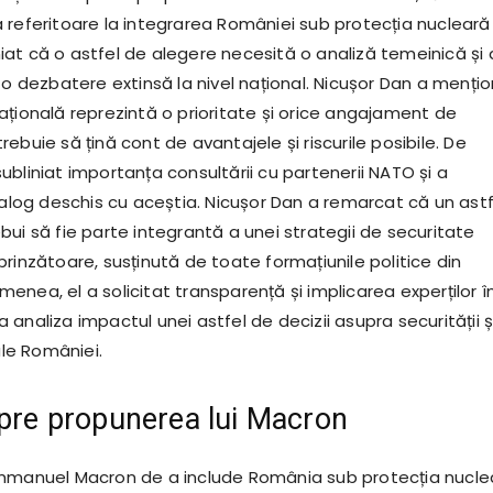
 referitoare la integrarea României sub protecția nucleară
liniat că o astfel de alegere necesită o analiză temeinică și 
 o dezbatere extinsă la nivel național. Nicușor Dan a menți
ațională reprezintă o prioritate și orice angajament de
ebuie să țină cont de avantajele și riscurile posibile. De
bliniat importanța consultării cu partenerii NATO și a
ialog deschis cu aceștia. Nicușor Dan a remarcat că un astf
ui să fie parte integrantă a unei strategii de securitate
rinzătoare, susținută de toate formațiunile politice din
nea, el a solicitat transparență și implicarea experților î
analiza impactul unei astfel de decizii asupra securității ș
ale României.
spre propunerea lui Macron
Emmanuel Macron de a include România sub protecția nucle