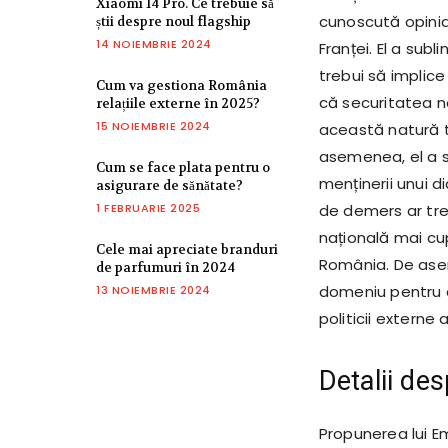
Xiaomi 14 Pro. Ce trebuie să
cunoscută opinia
știi despre noul flagship
14 NOIEMBRIE 2024
Franței. El a sub
trebui să implice
Cum va gestiona România
că securitatea n
relațiile externe în 2025?
15 NOIEMBRIE 2024
această natură tr
asemenea, el a su
Cum se face plata pentru o
menținerii unui d
asigurare de sănătate?
1 FEBRUARIE 2025
de demers ar treb
națională mai cup
Cele mai apreciate branduri
România. De aseme
de parfumuri în 2024
domeniu pentru a 
13 NOIEMBRIE 2024
politicii externe 
Detalii de
Propunerea lui 