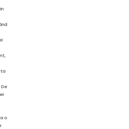
in
când
el
nt,
sta
. De
ei
ca o
e