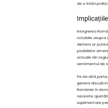
de a întări polit
Implicații
Integrerea Român
notabile asupra se
demers ar putea 
posibilelor ameni
actuale din regiu
sentimentul de si
Pe de altă parte
genera discuții i
României în dome
necesite ajustări
suplimentare pen