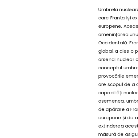
Umbrela nucleară
care Franța își e
europene. Aceast
amenințarea unui
Occidentală. Fran
global, a ales o 
arsenal nuclear ca
conceptul umbrel
provocările emer
are scopul de a 
capacități nuclea
asemenea, umbrel
de apărare a Fra
europene și de a 
extinderea acest
măsură de asigur