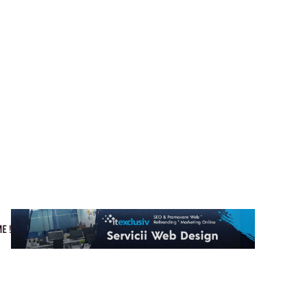
Cultura si Entertainment
Home & Deco
Tech