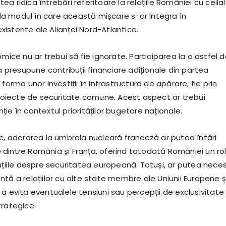
a ridica întrebări referitoare la relațiile României cu ceilalț
i la modul în care această mișcare s-ar integra în
istente ale Alianței Nord-Atlantice.
omice nu ar trebui să fie ignorate. Participarea la o astfel 
ea presupune contribuții financiare adiționale din partea
forma unor investiții în infrastructura de apărare, fie prin
 proiecte de securitate comune. Acest aspect ar trebui
ie în contextul priorităților bugetare naționale.
ic, aderarea la umbrela nucleară franceză ar putea întări
ale dintre România și Franța, oferind totodată României un ro
uțiile despre securitatea europeană. Totuși, ar putea neces
tă a relațiilor cu alte state membre ale Uniunii Europene ș
a evita eventualele tensiuni sau percepții de exclusivitate 
trategice.