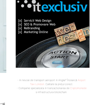
- Ai nevoie de transport aeroport in Anglia? Încearcă
Airport
Taxi London
. Calitate la prețul corect.
- Companie specializata in tranzactionarea de
Criptomonede
si infrastructura blockchain.
-și