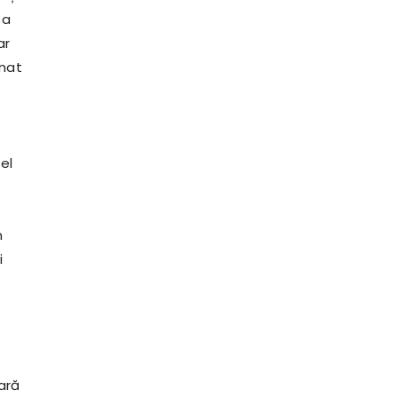
 a
ar
onat
el
n
i
ară