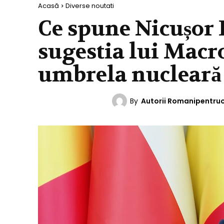
Acasă
Diverse noutati
Ce spune Nicușor 
sugestia lui Macro
umbrela nucleară 
By
Autorii Romanipentru
DIVERSE NOUTATI