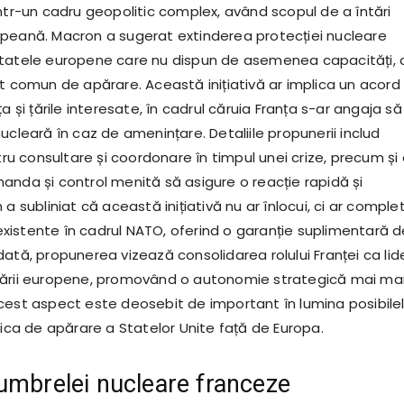
într-un cadru geopolitic complex, având scopul de a întări
peană. Macron a sugerat extinderea protecției nucleare
statele europene care nu dispun de asemenea capacități, 
rt comun de apărare. Această inițiativă ar implica un acord
ța și țările interesate, în cadrul căruia Franța s-ar angaja să
ucleară în caz de amenințare. Detaliile propunerii includ
 consultare și coordonare în timpul unei crize, precum și 
anda și control menită să asigure o reacție rapidă și
 a subliniat că această inițiativă nu ar înlocui, ci ar comple
istente în cadrul NATO, oferind o garanție suplimentară d
ată, propunerea vizează consolidarea rolului Franței ca lid
rării europene, promovând o autonomie strategică mai ma
cest aspect este deosebit de important în lumina posibile
tica de apărare a Statelor Unite față de Europa.
umbrelei nucleare franceze