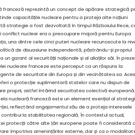
 franceză reprezintă un concept de apărare strategică pr
xtinde capacitățile nucleare pentru a proteja alte națiuni
ă strategie a fost dezvoltată în timpul Războiului Rece, 
 conflict nuclear era o preocupare majoră pentru Europa
ța, una dintre cele cinci puteri nucleare recunoscute la niv
politică de disuasiune independentă, păstrându-și propriul
 un garant al securității naționale și al aliaților săi. În preze
ei nucleare franceze este perceput ca un răspuns la
gente de securitate din Europa și din vecinătatea sa. Ace
oferi o protecție suplimentară statelor care nu dispun de
re proprii, astfel întărind securitatea colectivă europeană
a nucleară franceză este un element esențial al strategi
nței, reflectând angajamentul său de a proteja interesele
contribui la stabilitatea regională. În contextul actual,
ei protecții către alte țări europene poate fi considerată 
are împotriva amenințărilor externe, dar și ca o modalitat