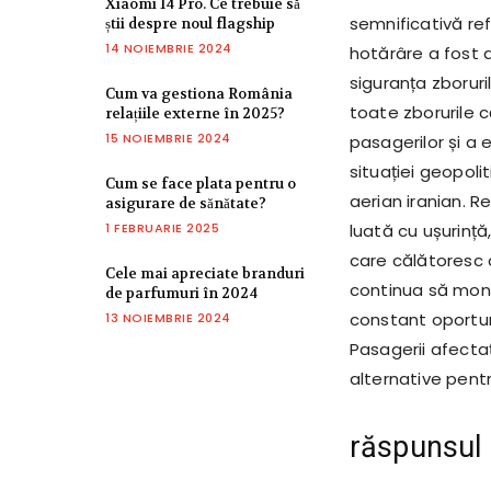
Xiaomi 14 Pro. Ce trebuie să
semnificativă ref
știi despre noul flagship
14 NOIEMBRIE 2024
hotărâre a fost a
siguranța zborur
Cum va gestiona România
toate zborurile 
relațiile externe în 2025?
15 NOIEMBRIE 2024
pasagerilor și a
situației geopolit
Cum se face plata pentru o
aerian iranian. R
asigurare de sănătate?
1 FEBRUARIE 2025
luată cu ușurinț
care călătoresc 
Cele mai apreciate branduri
continua să moni
de parfumuri în 2024
constant oportuni
13 NOIEMBRIE 2024
Pasagerii afectaț
alternative pentr
răspunsul 