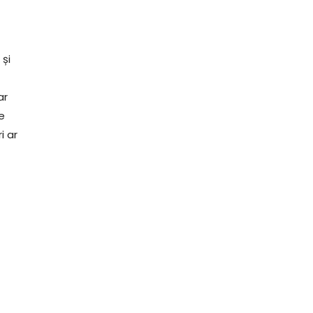
 și
ar
ne
i ar