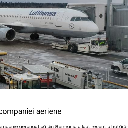
companiei aeriene
mpanie aeronautică din Germania a luat recent o hotărâ