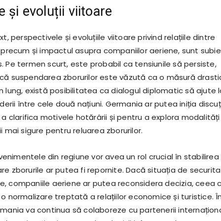
 și evoluții viitoare
t, perspectivele și evoluțiile viitoare privind relațiile dintre
, precum și impactul asupra companiilor aeriene, sunt subi
 Pe termen scurt, este probabil ca tensiunile să persiste,
că suspendarea zborurilor este văzută ca o măsură drasti
 lung, există posibilitatea ca dialogul diplomatic să ajute 
derii între cele două națiuni. Germania ar putea iniția discuți
 a clarifica motivele hotărârii și pentru a explora modalităț
i mai sigure pentru reluarea zborurilor.
nimentele din regiune vor avea un rol crucial în stabilirea
e zborurile ar putea fi repornite. Dacă situația de securit
, companiile aeriene ar putea reconsidera decizia, ceea 
o normalizare treptată a relațiilor economice și turistice. Î
rmania va continua să colaboreze cu partenerii internaționa