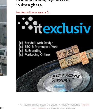
‘Ndrangheta
ÎNCĂRCAȚI MAI MULTE
- Ai nevoie de transport aeroport in Anglia? Încearcă
Airport
re
Taxi London
. Calitate la prețul corect.