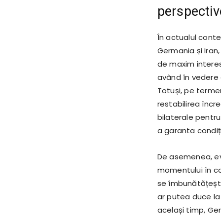
perspective
În actualul contex
Germania și Iran
de maxim interes.
având în vedere 
Totuși, pe termen
restabilirea încre
bilaterale pentru
a garanta condiți
De asemenea, eve
momentului în car
se îmbunătățește
ar putea duce la 
același timp, Ge