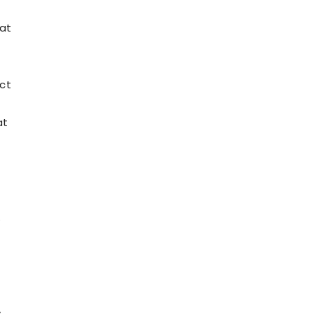
mat
ct
at
.