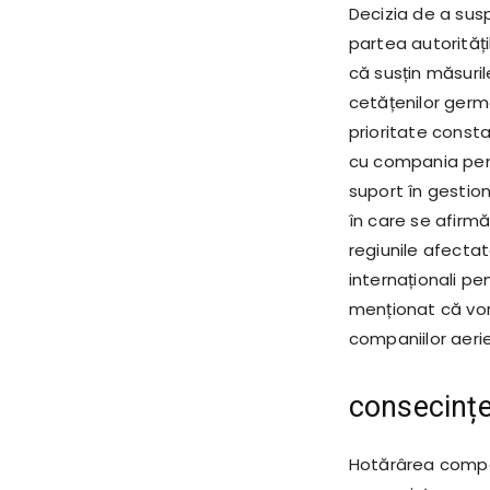
Decizia de a susp
partea autorități
că susțin măsuri
cetățenilor germa
prioritate const
cu compania pentr
suport în gestion
în care se afirmă
regiunile afectat
internaționali pe
menționat că vor
companiilor aerie
consecințe
Hotărârea compan