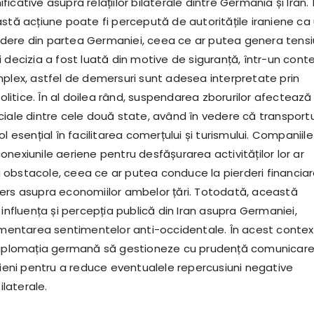
icative asupra relațiilor bilaterale dintre Germania și Iran. 
astă acțiune poate fi percepută de autoritățile iraniene ca
ere din partea Germaniei, ceea ce ar putea genera tensi
 decizia a fost luată din motive de siguranță, într-un cont
mplex, astfel de demersuri sunt adesea interpretate prin
 politice. În al doilea rând, suspendarea zborurilor afectează 
ciale dintre cele două state, având în vedere că transportu
ol esențial în facilitarea comerțului și turismului. Companiile
nexiunile aeriene pentru desfășurarea activităților lor ar
obstacole, ceea ce ar putea conduce la pierderi financiar
ers asupra economiilor ambelor țări. Totodată, această
 influența și percepția publică din Iran asupra Germaniei,
limentarea sentimentelor anti-occidentale. În acest contex
 diplomația germană să gestioneze cu prudență comunicar
anieni pentru a reduce eventualele repercusiuni negative
ilaterale.