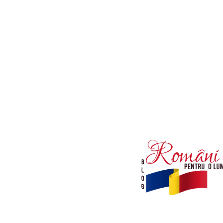
Afaceri si Industrii
Diverse noutati
Sanatate / Hobby