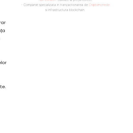
- Companie specializata in tranzactionarea de
Criptomonede
si infrastructura blockchain.
rar
nța
a
lor
te.