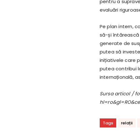
pentru a suprave
evaluări riguroase
Pe plan intern, c
să-și întărească
generate de susp
putea să investea
inițiativele car
putea contribui l
internațională, a
Sursa articol / 
hl=ro&gl=RO&c
Tags
relații