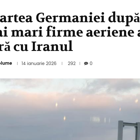
partea Germaniei după
ai mari firme aeriene 
ră cu Iranul
olume
14 ianuarie 2026
292
0