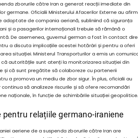
enda zborurile către Iran a generat reacții imediate din
lor germane. Oficialii Ministerului Afacerilor Externe au afir
le adoptate de compania aeriană, subliniind că siguranța
ni și a pasagerilor internaționali trebuie să rămână o
antă. De asemenea, guvernul german a fost în contact dire
u a discuta implicațiile acestei hotărâri și pentru a oferi
area situației. Ministerul Transporturilor a emis un comunic
 că autoritățile sunt atenți la monitorizarea situației din
e și că sunt pregătite să colaboreze cu partenerii
ntru a promova un mediu de zbor sigur. În plus, oficialii au
 continua să analizeze riscurile și să ofere recomandări
ne naționale, în funcție de schimbările situației geopolitice
 pentru relațiile germano-iraniene
iei aeriene de a suspenda zborurile către Iran are