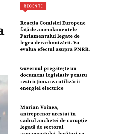
RECENTE
Reacția Comisiei Europene
a
față de amendamentele
Parlamentului legate de
legea decarbonizării. Va
evalua efectul asupra PNRR.
Guvernul pregătește un
document legislativ pentru
restricționarea utilizării
energiei electrice
Marian Voinea,
antreprenor arestat în
cadrul anchetei de corupție
legată de sectorul
armamentului, legături cu