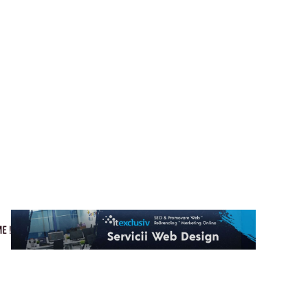
Cultura si Entertainment
Home & Deco
Tech