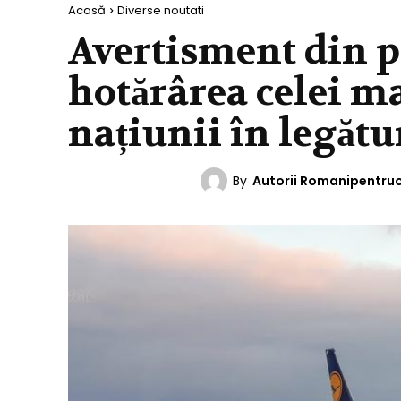
Acasă
Diverse noutati
Avertisment din 
hotărârea celei m
națiunii în legătu
By
Autorii Romanipentru
DIVERSE NOUTATI