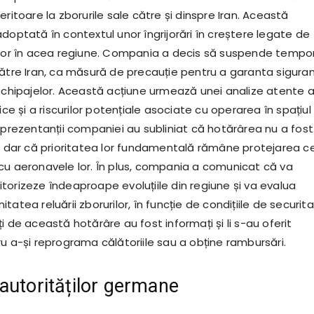
eritoare la zborurile sale către și dinspre Iran. Această
doptată în contextul unor îngrijorări în creștere legate de
ilor în acea regiune. Compania a decis să suspende tempo
către Iran, ca măsură de precauție pentru a garanta sigura
 echipajelor. Această acțiune urmează unei analize atente 
ice și a riscurilor potențiale asociate cu operarea în spațiul
eprezentanții companiei au subliniat că hotărârea nu a fost
ă, dar că prioritatea lor fundamentală rămâne protejarea ce
cu aeronavele lor. În plus, compania a comunicat că va
torizeze îndeaproape evoluțiile din regiune și va evalua
tatea reluării zborurilor, în funcție de condițiile de securita
i de această hotărâre au fost informați și li s-au oferit
u a-și reprograma călătoriile sau a obține rambursări.
autorităților germane