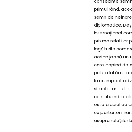
consecințe semnif
primul rând, ace
semn de neîncred
diplomatice. Deși
internațional co
prisma relațiilor
legăturile comer
aerian joacă un r
care depind de co
putea întâmpina 
la un impact adv
situație ar putea
contribuind la a
este crucial ca
cu partenerii ir
asupra relațiilor b