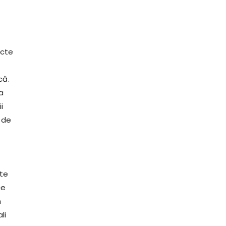
ecte
că.
la
i
i de
ate
ce
n
li