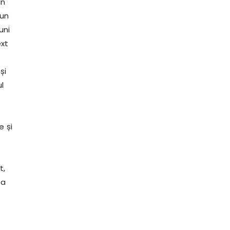
În
 un
uni
ext
și
l
e și
t,
ea