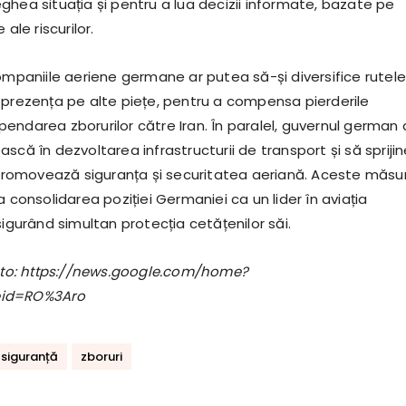
ghea situația și pentru a lua decizii informate, bazate pe
 ale riscurilor.
ompaniile aeriene germane ar putea să-și diversifice rutele
 prezența pe alte piețe, pentru a compensa pierderile
endarea zborurilor către Iran. În paralel, guvernul german 
scă în dezvoltarea infrastructurii de transport și să spriji
e promovează siguranța și securitatea aeriană. Aceste măsur
a consolidarea poziției Germaniei ca un lider în aviația
sigurând simultan protecția cetățenilor săi.
foto: https://news.google.com/home?
eid=RO%3Aro
siguranță
zboruri